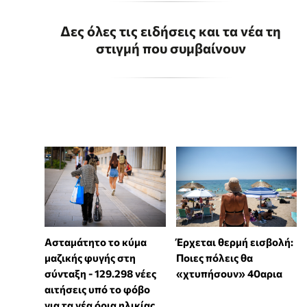
Δες όλες τις ειδήσεις και τα νέα τη
στιγμή που συμβαίνουν
Ασταμάτητο το κύμα
Έρχεται θερμή εισβολή:
μαζικής φυγής στη
Ποιες πόλεις θα
σύνταξη - 129.298 νέες
«χτυπήσουν» 40αρια
αιτήσεις υπό το φόβο
για τα νέα όρια ηλικίας