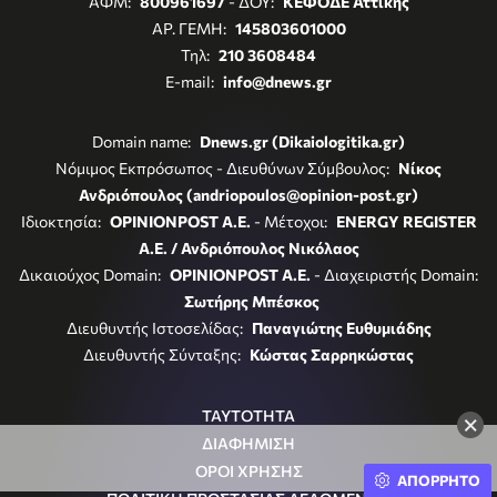
ΑΦΜ:
800961697
- ΔΟΥ:
ΚΕΦΟΔΕ Αττικής
ΑΡ. ΓΕΜΗ:
145803601000
Τηλ:
210 3608484
E-mail:
info@dnews.gr
Domain name:
Dnews.gr (Dikaiologitika.gr)
Νόμιμος Εκπρόσωπος - Διευθύνων Σύμβουλος:
Νίκος
Ανδριόπουλος (andriopoulos@opinion-post.gr)
Ιδιοκτησία:
OPINIONPOST A.E.
- Μέτοχοι:
ENERGY REGISTER
Α.Ε. / Ανδριόπουλος Νικόλαος
Δικαιούχος Domain:
OPINIONPOST A.E.
- Διαχειριστής Domain:
Σωτήρης Μπέσκος
Διευθυντής Ιστοσελίδας:
Παναγιώτης Ευθυμιάδης
Διευθυντής Σύνταξης:
Κώστας Σαρρηκώστας
ΤΑΥΤΟΤΗΤΑ
×
ΔΙΑΦΗΜΙΣΗ
ΟΡΟΙ ΧΡΗΣΗΣ
ΑΠΟΡΡΗΤΟ