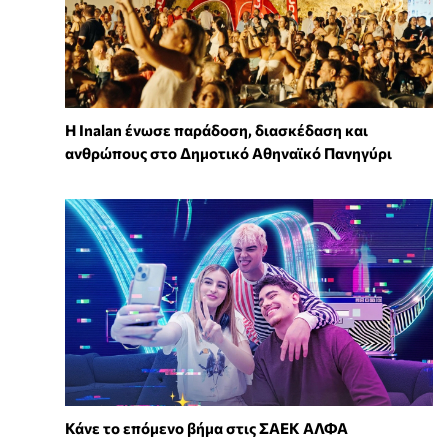
Η Inalan ένωσε παράδοση, διασκέδαση και
ανθρώπους στο Δημοτικό Αθηναϊκό Πανηγύρι
Κάνε το επόμενο βήμα στις ΣΑΕΚ ΑΛΦΑ