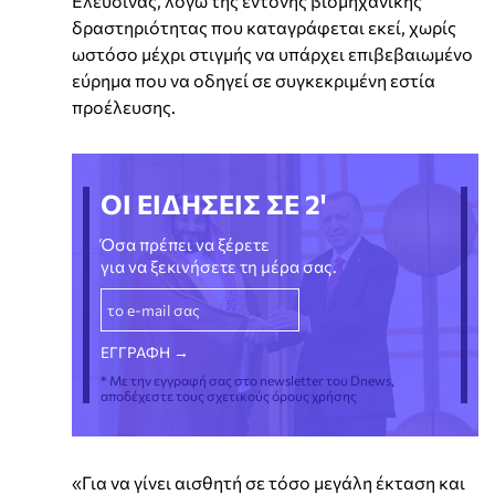
Ελευσίνας, λόγω της έντονης βιομηχανικής
δραστηριότητας που καταγράφεται εκεί, χωρίς
ωστόσο μέχρι στιγμής να υπάρχει επιβεβαιωμένο
εύρημα που να οδηγεί σε συγκεκριμένη εστία
προέλευσης.
ΟΙ ΕΙΔΗΣΕΙΣ ΣΕ 2'
Όσα πρέπει να ξέρετε
για να ξεκινήσετε τη μέρα σας.
* Με την εγγραφή σας στο newsletter του Dnews,
αποδέχεστε τους σχετικούς όρους χρήσης
«Για να γίνει αισθητή σε τόσο μεγάλη έκταση και