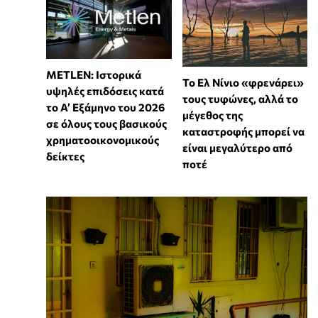
METLEN: Ιστορικά
Το Ελ Νίνιο «φρενάρει»
υψηλές επιδόσεις κατά
τους τυφώνες, αλλά το
το Α’ Εξάμηνο του 2026
μέγεθος της
σε όλους τους βασικούς
καταστροφής μπορεί να
χρηματοοικονομικούς
είναι μεγαλύτερο από
δείκτες
ποτέ