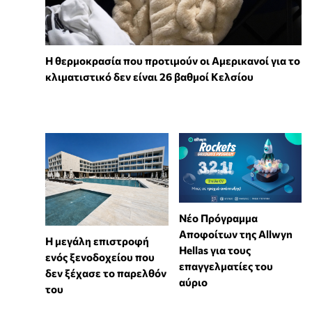
Η θερμοκρασία που προτιμούν οι Αμερικανοί για το
κλιματιστικό δεν είναι 26 βαθμοί Κελσίου
Νέο Πρόγραμμα
Αποφοίτων της Allwyn
Η μεγάλη επιστροφή
Hellas για τους
ενός ξενοδοχείου που
επαγγελματίες του
δεν ξέχασε το παρελθόν
αύριο
του