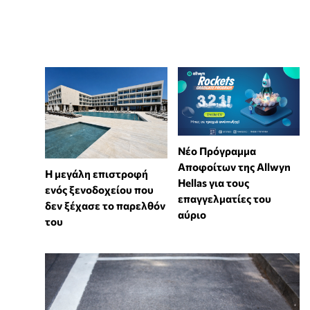
Νέο Πρόγραμμα
Αποφοίτων της Allwyn
Η μεγάλη επιστροφή
Hellas για τους
ενός ξενοδοχείου που
επαγγελματίες του
δεν ξέχασε το παρελθόν
αύριο
του