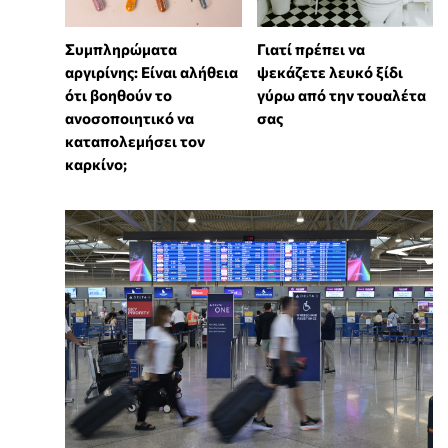
⁠Συμπληρώματα
Γιατί πρέπει να
αργιρίνης: Είναι αλήθεια
ψεκάζετε λευκό ξίδι
ότι βοηθούν το
γύρω από την τουαλέτα
ανοσοποιητικό να
σας
καταπολεμήσει τον
καρκίνο;