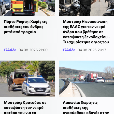
Πόρτο Ράφτη: Χωρίς τις
Μυστράς: Η ανακοίνωση
αισθήσεις του άνδρας
της ΕΛΑΣ για τον νεκρό
μετά από τροχαίο
άνδρα που βρέθηκε σε
καταψύκτη ξενοδοχείου -
Τι ισχυρίστηκε ο γιος του
Ελλάδα
04.08.2026 21:00
Ελλάδα
04.08.2026 20:17
Μυστράς: Κρατούσε σε
Λακωνία: Χωρίς τις
καταψύκτη τον νεκρό
αισθήσεις της
πατέρα του για τη
ανασύρθηκε οδηγός στην