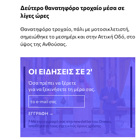
Δεύτερο θανατηφόρο τροχαίο μέσα σε
λίγες ώρες
Θανατηφόρο τροχαίο, πάλι με μοτοσικλετιστή,
σημειώθηκε το μεσημέρι και στην Αττική Οδό, στο
ύψος της Ανθούσας.
ΟΙ ΕΙΔΗΣΕΙΣ ΣΕ 2'
Όσα πρέπει να ξέρετε
για να ξεκινήσετε τη μέρα σας.
* Με την εγγραφή σας στο newsletter του Dnews,
αποδέχεστε τους σχετικούς όρους χρήσης