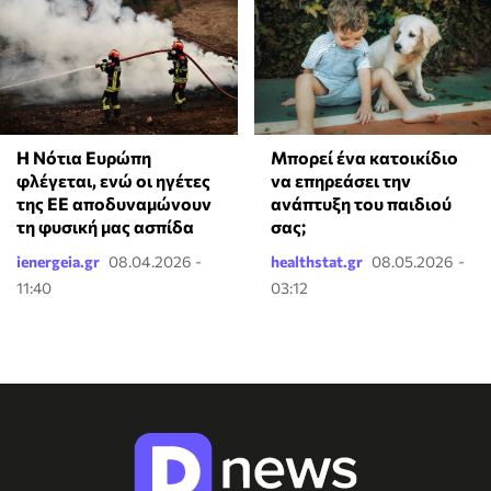
Η Νότια Ευρώπη
⁠Μπορεί ένα κατοικίδιο
φλέγεται, ενώ οι ηγέτες
να επηρεάσει την
της ΕΕ αποδυναμώνουν
ανάπτυξη του παιδιού
τη φυσική μας ασπίδα
σας;
ienergeia.gr
08.04.2026 -
healthstat.gr
08.05.2026 -
11:40
03:12