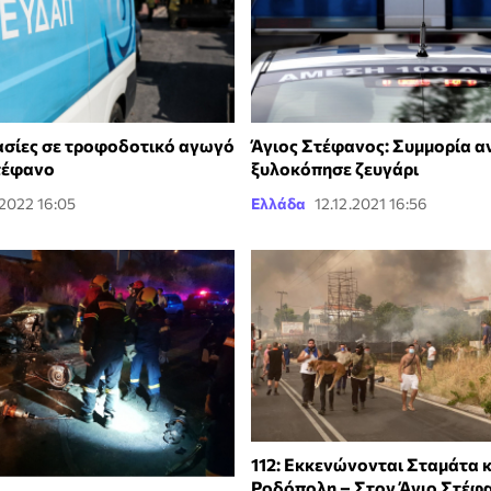
σίες σε τροφοδοτικό αγωγό
Άγιος Στέφανος: Συμμορία α
τέφανο
ξυλοκόπησε ζευγάρι
.2022 16:05
Ελλάδα
12.12.2021 16:56
112: Εκκενώνονται Σταμάτα κ
Ροδόπολη – Στον Άγιο Στέφ