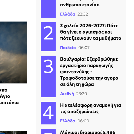
ανθρωποκτονία»
Ελλάδα
22:32
Σχολεία 2026-2027: Πότε
θα γίνει ο αγιασμός και
πότε ξεκινούν τα μαθήματα
Παιδεία
06:07
Βουλγαρία: Εξαρθρώθηκε
εργαστήριο παραγωγής
φαιντανύλης -
Τροφοδοτούσε την αγορά
σε όλη τη χώρα
 από
Διεθνή
23:20
 Άγιο
μπιτόνια
Η ατελέσφορη αναμονή για
τις αποζημιώσεις
Ελλάδα
06:00
Μόνιμοι διορισμοί 5.486