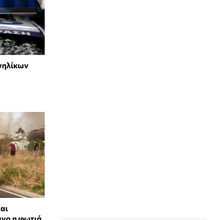
νηλίκων
αι
ανο η φωτιά