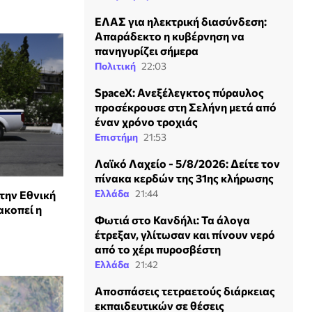
ΕΛΑΣ για ηλεκτρική διασύνδεση:
Απαράδεκτο η κυβέρνηση να
πανηγυρίζει σήμερα
Πολιτική
22:03
SpaceX: Ανεξέλεγκτος πύραυλος
προσέκρουσε στη Σελήνη μετά από
έναν χρόνο τροχιάς
Επιστήμη
21:53
Λαϊκό Λαχείο - 5/8/2026: Δείτε τον
πίνακα κερδών της 31ης κλήρωσης
Ελλάδα
21:44
την Εθνική
ακοπεί η
Φωτιά στο Κανδήλι: Τα άλογα
έτρεξαν, γλίτωσαν και πίνουν νερό
από το χέρι πυροσβέστη
Ελλάδα
21:42
Αποσπάσεις τετραετούς διάρκειας
εκπαιδευτικών σε θέσεις