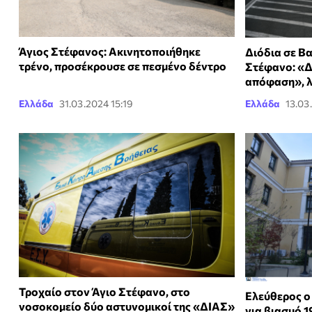
Άγιος Στέφανος: Ακινητοποιήθηκε
Διόδια σε Β
τρένο, προσέκρουσε σε πεσμένο δέντρο
Στέφανο: «Δ
απόφαση», λ
Ελλάδα
31.03.2024 15:19
Ελλάδα
13.03
Τροχαίο στον Άγιο Στέφανο, στο
Ελεύθερος ο
νοσοκομείο δύο αστυνομικοί της «ΔΙΑΣ»
για βιασμό 