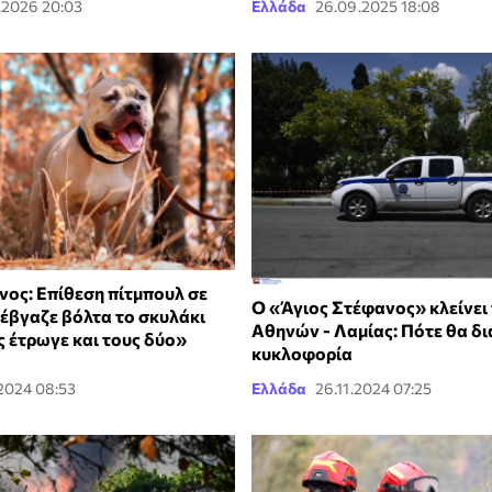
.2026 20:03
Ελλάδα
26.09.2025 18:08
νος: Επίθεση πίτμπουλ σε
Ο «Άγιος Στέφανος» κλείνει 
 έβγαζε βόλτα το σκυλάκι
Αθηνών - Λαμίας: Πότε θα δι
ς έτρωγε και τους δύο»
κυκλοφορία
.2024 08:53
Ελλάδα
26.11.2024 07:25