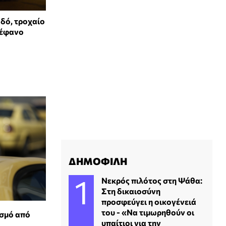
δό, τροχαίο
τέφανο
ΔΗΜΟΦΙΛΗ
Νεκρός πιλότος στη Ψάθα:
Στη δικαιοσύνη
προσφεύγει η οικογένειά
του - «Να τιμωρηθούν οι
ασμό από
υπαίτιοι για την