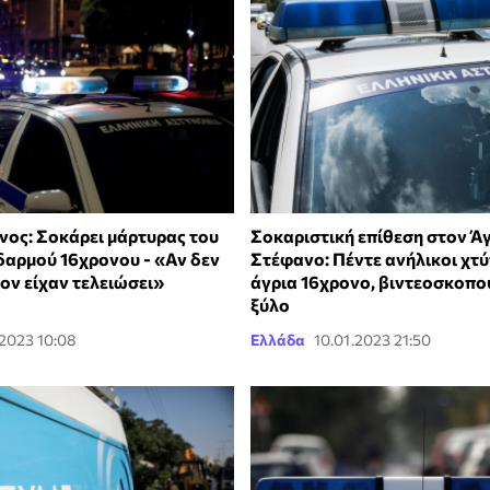
νος: Σοκάρει μάρτυρας του
Σοκαριστική επίθεση στον Ά
δαρμού 16χρονου - «Αν δεν
Στέφανο: Πέντε ανήλικοι χτ
ον είχαν τελειώσει»
άγρια 16χρονο, βιντεοσκοπο
ξύλο
.2023 10:08
Ελλάδα
10.01.2023 21:50