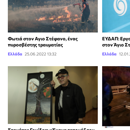
Φωτιά στον Αγιο Στέφανο, ένας
ΕΥΔΑΠ: Εργα
πυροσβέστης τραυματίας
στον Άγιο Σ
Ελλάδα
25.06.2022 13:32
Ελλάδα
12.01
Σταμάτης Γονίδης: «Έκανα τατουάζ τον