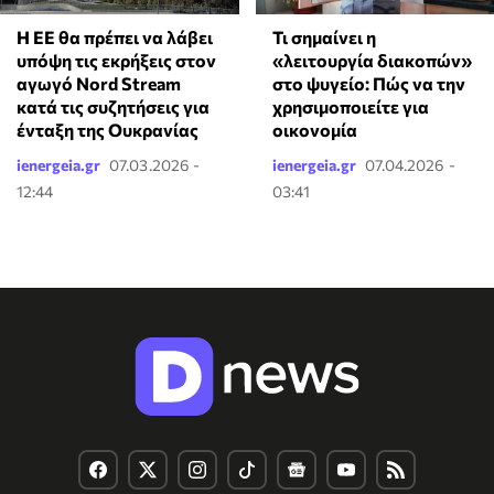
Η ΕΕ θα πρέπει να λάβει
Τι σημαίνει η
υπόψη τις εκρήξεις στον
«λειτουργία διακοπών»
αγωγό Nord Stream
στο ψυγείο: Πώς να την
κατά τις συζητήσεις για
χρησιμοποιείτε για
ένταξη της Ουκρανίας
οικονομία
ienergeia.gr
07.03.2026 -
ienergeia.gr
07.04.2026 -
12:44
03:41