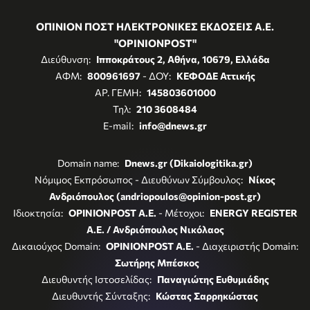
ΟΠΙΝΙΟΝ ΠΟΣΤ ΗΛΕΚΤΡΟΝΙΚΕΣ ΕΚΔΟΣΕΙΣ Α.Ε.
"OPINIONPOST"
Διεύθυνση:
Ιπποκράτους 2, Αθήνα, 10679, Ελλάδα
ΑΦΜ:
800961697
- ΔΟΥ:
ΚΕΦΟΔΕ Αττικής
ΑΡ. ΓΕΜΗ:
145803601000
Τηλ:
210 3608484
E-mail:
info@dnews.gr
Domain name:
Dnews.gr (Dikaiologitika.gr)
Νόμιμος Εκπρόσωπος - Διευθύνων Σύμβουλος:
Νίκος
Ανδριόπουλος (andriopoulos@opinion-post.gr)
Ιδιοκτησία:
OPINIONPOST A.E.
- Μέτοχοι:
ENERGY REGISTER
Α.Ε. / Ανδριόπουλος Νικόλαος
Δικαιούχος Domain:
OPINIONPOST A.E.
- Διαχειριστής Domain:
Σωτήρης Μπέσκος
Διευθυντής Ιστοσελίδας:
Παναγιώτης Ευθυμιάδης
Διευθυντής Σύνταξης:
Κώστας Σαρρηκώστας