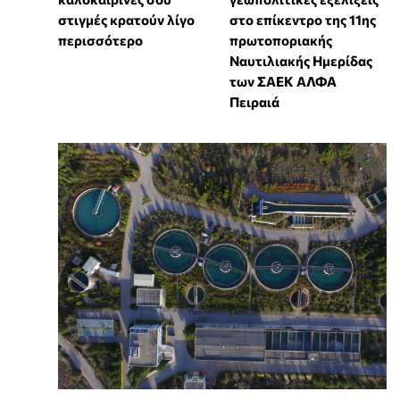
στιγμές κρατούν λίγο
στο επίκεντρο της 11ης
περισσότερο
πρωτοποριακής
Ναυτιλιακής Ημερίδας
των ΣΑΕΚ ΑΛΦΑ
Πειραιά