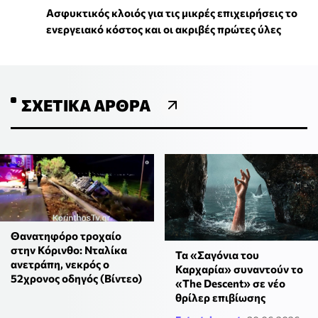
Ασφυκτικός κλοιός για τις μικρές επιχειρήσεις το
ενεργειακό κόστος και οι ακριβές πρώτες ύλες
ΣΧΕΤΙΚΆ ΆΡΘΡΑ
Θανατηφόρο τροχαίο
στην Κόρινθο: Νταλίκα
Τα «Σαγόνια του
ανετράπη, νεκρός ο
Καρχαρία» συναντούν το
52χρονος οδηγός (Βίντεο)
«The Descent» σε νέο
θρίλερ επιβίωσης