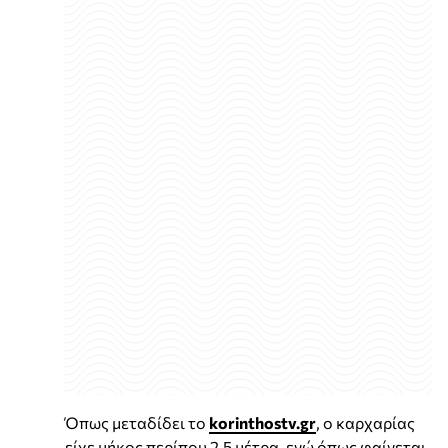
Όπως μεταδίδει το
korinthostv.gr
, ο καρχαρίας
είχε μήκος περίπου 2,5 μέτρα, ενώ όπως φαίνεται