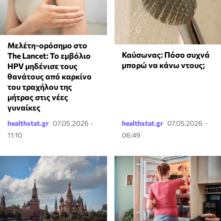
Μελέτη-ορόσημο στο
Καύσωνας: Πόσο συχνά
The Lancet: Το εμβόλιο
μπορώ να κάνω ντους;
HPV μηδένισε τους
θανάτους από καρκίνο
του τραχήλου της
μήτρας στις νέες
γυναίκες
healthstat.gr
07.05.2026 -
healthstat.gr
07.05.2026 -
11:10
06:49