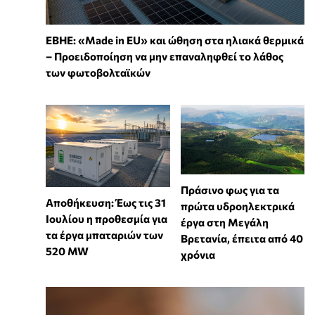
ΕΒΗΕ: «Made in EU» και ώθηση στα ηλιακά θερμικά
– Προειδοποίηση να μην επαναληφθεί το λάθος
των φωτοβολταϊκών
Πράσινο φως για τα
Αποθήκευση: Έως τις 31
πρώτα υδροηλεκτρικά
Ιουλίου η προθεσμία για
έργα στη Μεγάλη
τα έργα μπαταριών των
Βρετανία, έπειτα από 40
520 MW
χρόνια