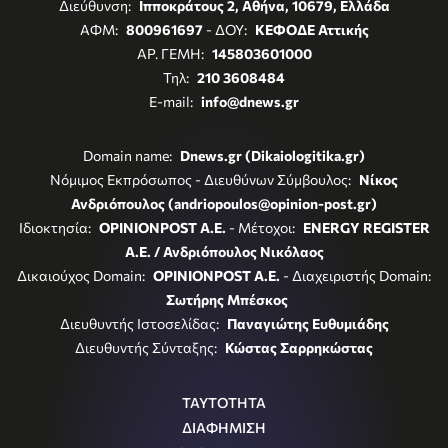
Διεύθυνση:
Ιπποκράτους 2, Αθήνα, 10679, Ελλάδα
ΑΦΜ:
800961697
- ΔΟΥ:
ΚΕΦΟΔΕ Αττικής
ΑΡ. ΓΕΜΗ:
145803601000
Τηλ:
210 3608484
E-mail:
info@dnews.gr
Domain name:
Dnews.gr (Dikaiologitika.gr)
Νόμιμος Εκπρόσωπος - Διευθύνων Σύμβουλος:
Νίκος
Ανδριόπουλος (andriopoulos@opinion-post.gr)
Ιδιοκτησία:
OPINIONPOST A.E.
- Μέτοχοι:
ENERGY REGISTER
Α.Ε. / Ανδριόπουλος Νικόλαος
Δικαιούχος Domain:
OPINIONPOST A.E.
- Διαχειριστής Domain:
Σωτήρης Μπέσκος
Διευθυντής Ιστοσελίδας:
Παναγιώτης Ευθυμιάδης
Διευθυντής Σύνταξης:
Κώστας Σαρρηκώστας
ΤΑΥΤΟΤΗΤΑ
ΔΙΑΦΗΜΙΣΗ