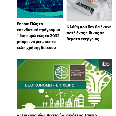
Enaon: Πώς το
6 λάθη που δεν θα έκανε
επενδυτικό πρόγραμμα
ποτέ ένας ειδικός σε
1 δισ ευρώ έως το 2032
θέματα ενέργειας
μπορεί να μειώσει τα
τέλη χρήσης δικτύου
«Εξοικονομώ- Επιχειρώ»: Λιγότερο Ταμείο