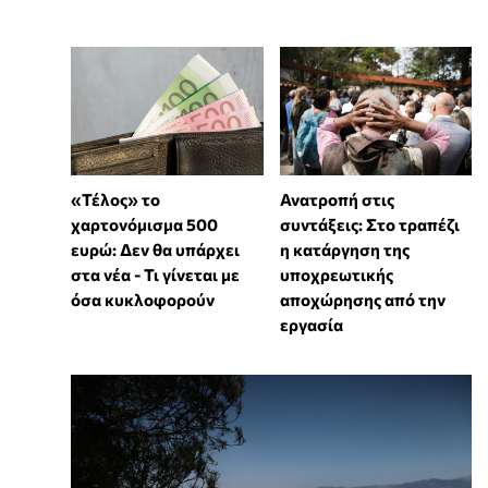
«Τέλος» το
Ανατροπή στις
χαρτονόμισμα 500
συντάξεις: Στο τραπέζι
ευρώ: Δεν θα υπάρχει
η κατάργηση της
στα νέα - Τι γίνεται με
υποχρεωτικής
όσα κυκλοφορούν
αποχώρησης από την
εργασία