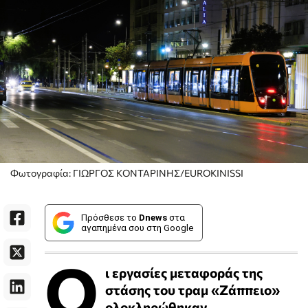
Φωτογραφία: ΓΙΩΡΓΟΣ ΚΟΝΤΑΡΙΝΗΣ/EUROKINISSI
Πρόσθεσε το
Dnews
στα
αγαπημένα σου στη Google
Ο
ι εργασίες μεταφοράς της
στάσης του τραμ «Ζάππειο»
ολοκληρώθηκαν.