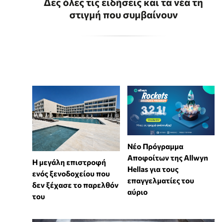
Δες όλες τις ειδήσεις και τα νέα τη
στιγμή που συμβαίνουν
Νέο Πρόγραμμα
Αποφοίτων της Allwyn
Η μεγάλη επιστροφή
Hellas για τους
ενός ξενοδοχείου που
επαγγελματίες του
δεν ξέχασε το παρελθόν
αύριο
του