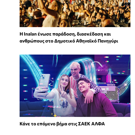
Η Inalan ένωσε παράδοση, διασκέδαση και
ανθρώπους στο Δημοτικό Αθηναϊκό Πανηγύρι
Κάνε το επόμενο βήμα στις ΣΑΕΚ ΑΛΦΑ