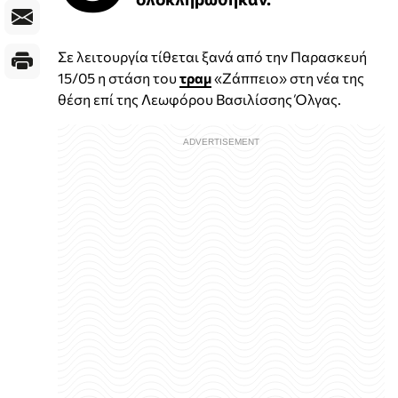
Σε λειτουργία τίθεται ξανά από την Παρασκευή
15/05 η στάση του
τραμ
«Ζάππειο» στη νέα της
θέση επί της Λεωφόρου Βασιλίσσης Όλγας.