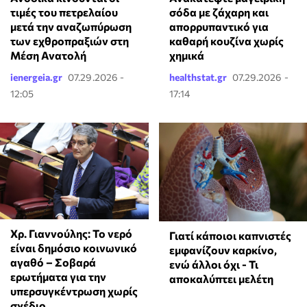
τιμές του πετρελαίου
σόδα με ζάχαρη και
μετά την αναζωπύρωση
απορρυπαντικό για
των εχθροπραξιών στη
καθαρή κουζίνα χωρίς
Μέση Ανατολή
χημικά
ienergeia.gr
07.29.2026 -
healthstat.gr
07.29.2026 -
12:05
17:14
Χρ. Γιαννούλης: Το νερό
Γιατί κάποιοι καπνιστές
είναι δημόσιο κοινωνικό
εμφανίζουν καρκίνο,
αγαθό – Σοβαρά
ενώ άλλοι όχι - Τι
ερωτήματα για την
αποκαλύπτει μελέτη
υπερσυγκέντρωση χωρίς
σχέδιο