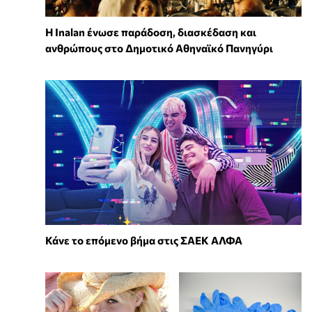
Η Inalan ένωσε παράδοση, διασκέδαση και
ανθρώπους στο Δημοτικό Αθηναϊκό Πανηγύρι
Κάνε το επόμενο βήμα στις ΣΑΕΚ ΑΛΦΑ