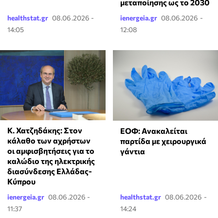
μεταποίησης ως το 2030
healthstat.gr
08.06.2026 -
ienergeia.gr
08.06.2026 -
14:05
12:08
Κ. Χατζηδάκης: Στον
ΕΟΦ: Ανακαλείται
κάλαθο των αχρήστων
παρτίδα με χειρουργικά
οι αμφισβητήσεις για το
γάντια
καλώδιο της ηλεκτρικής
διασύνδεσης Ελλάδας-
Κύπρου
ienergeia.gr
08.06.2026 -
healthstat.gr
08.06.2026 -
11:37
14:24