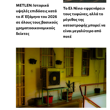
METLEN: Ιστορικά
Το Ελ Νίνιο «φρενάρει»
υψηλές επιδόσεις κατά
τους τυφώνες, αλλά το
το Α’ Εξάμηνο του 2026
μέγεθος της
σε όλους τους βασικούς
καταστροφής μπορεί να
χρηματοοικονομικούς
είναι μεγαλύτερο από
δείκτες
ποτέ