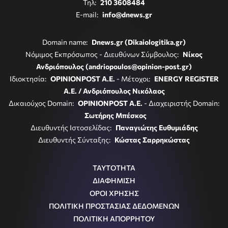
Τηλ:
210 3608484
E-mail:
info@dnews.gr
Domain name:
Dnews.gr (Dikaiologitika.gr)
Νόμιμος Εκπρόσωπος - Διευθύνων Σύμβουλος:
Νίκος
Ανδριόπουλος (andriopoulos@opinion-post.gr)
Ιδιοκτησία:
OPINIONPOST A.E.
- Μέτοχοι:
ENERGY REGISTER
Α.Ε. / Ανδριόπουλος Νικόλαος
Δικαιούχος Domain:
OPINIONPOST A.E.
- Διαχειριστής Domain:
Σωτήρης Μπέσκος
Διευθυντής Ιστοσελίδας:
Παναγιώτης Ευθυμιάδης
Διευθυντής Σύνταξης:
Κώστας Σαρρηκώστας
ΤΑΥΤΟΤΗΤΑ
ΔΙΑΦΗΜΙΣΗ
ΟΡΟΙ ΧΡΗΣΗΣ
ΠΟΛΙΤΙΚΗ ΠΡΟΣΤΑΣΙΑΣ ΔΕΔΟΜΕΝΩΝ
ΠΟΛΙΤΙΚΗ ΑΠΟΡΡΗΤΟΥ