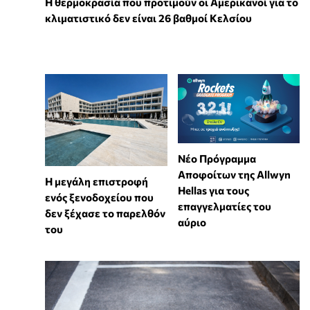
Η θερμοκρασία που προτιμούν οι Αμερικανοί για το
κλιματιστικό δεν είναι 26 βαθμοί Κελσίου
Νέο Πρόγραμμα
Αποφοίτων της Allwyn
Η μεγάλη επιστροφή
Hellas για τους
ενός ξενοδοχείου που
επαγγελματίες του
δεν ξέχασε το παρελθόν
αύριο
του