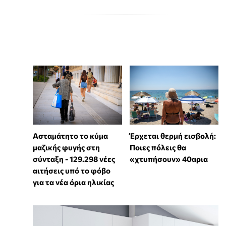
Ασταμάτητο το κύμα
Έρχεται θερμή εισβολή:
μαζικής φυγής στη
Ποιες πόλεις θα
σύνταξη - 129.298 νέες
«χτυπήσουν» 40αρια
αιτήσεις υπό το φόβο
για τα νέα όρια ηλικίας