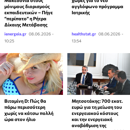
Μακεδονία στους
χώρες για το νέο
μόνιμους διορισμούς
αγγλόφωνο πρόγραμμα
εκπαιδευτικών – Πήγε
Ιατρικής
“περίπατο” η Ρήτρα
Δίκαιης Μετάβασης
ienergeia.gr
08.06.2026 -
healthstat.gr
08.06.2026 -
10:25
13:54
Βιταμίνη D: Πώς θα
Μητσοτάκης: 700 εκατ.
πάρω περισσότερη
ευρώ για τη μείωση του
χωρίς να κάτσω πολλή
ενεργειακού κόστους
ώρα στον ήλιο
και την ενεργειακή
αναβάθμιση της