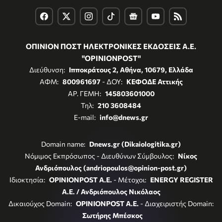
ΟΠΙΝΙΟΝ ΠΟΣΤ ΗΛΕΚΤΡΟΝΙΚΕΣ ΕΚΔΟΣΕΙΣ Α.Ε.
"OPINIONPOST"
Διεύθυνση:
Ιπποκράτους 2, Αθήνα, 10679, Ελλάδα
ΑΦΜ:
800961697
- ΔΟΥ:
ΚΕΦΟΔΕ Αττικής
ΑΡ. ΓΕΜΗ:
145803601000
Τηλ:
210 3608484
E-mail:
info@dnews.gr
Domain name:
Dnews.gr (Dikaiologitika.gr)
Νόμιμος Εκπρόσωπος - Διευθύνων Σύμβουλος:
Νίκος
Ανδριόπουλος (andriopoulos@opinion-post.gr)
Ιδιοκτησία:
OPINIONPOST A.E.
- Μέτοχοι:
ENERGY REGISTER
Α.Ε. / Ανδριόπουλος Νικόλαος
Δικαιούχος Domain:
OPINIONPOST A.E.
- Διαχειριστής Domain:
Σωτήρης Μπέσκος