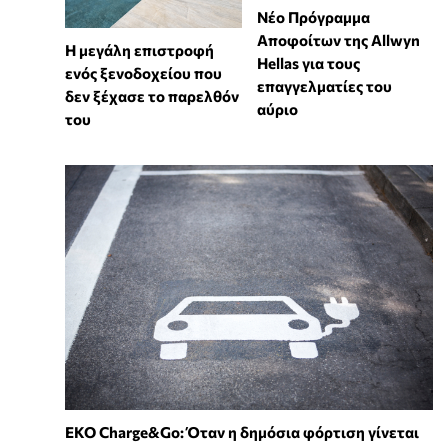
Νέο Πρόγραμμα
Αποφοίτων της Allwyn
Η μεγάλη επιστροφή
Hellas για τους
ενός ξενοδοχείου που
επαγγελματίες του
δεν ξέχασε το παρελθόν
αύριο
του
EKO Charge&Go: Όταν η δημόσια φόρτιση γίνεται