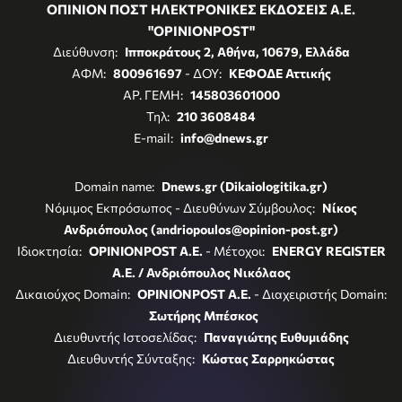
ΟΠΙΝΙΟΝ ΠΟΣΤ ΗΛΕΚΤΡΟΝΙΚΕΣ ΕΚΔΟΣΕΙΣ Α.Ε.
"OPINIONPOST"
Διεύθυνση:
Ιπποκράτους 2, Αθήνα, 10679, Ελλάδα
ΑΦΜ:
800961697
- ΔΟΥ:
ΚΕΦΟΔΕ Αττικής
ΑΡ. ΓΕΜΗ:
145803601000
Τηλ:
210 3608484
E-mail:
info@dnews.gr
Domain name:
Dnews.gr (Dikaiologitika.gr)
Νόμιμος Εκπρόσωπος - Διευθύνων Σύμβουλος:
Νίκος
Ανδριόπουλος (andriopoulos@opinion-post.gr)
Ιδιοκτησία:
OPINIONPOST A.E.
- Μέτοχοι:
ENERGY REGISTER
Α.Ε. / Ανδριόπουλος Νικόλαος
Δικαιούχος Domain:
OPINIONPOST A.E.
- Διαχειριστής Domain:
Σωτήρης Μπέσκος
Διευθυντής Ιστοσελίδας:
Παναγιώτης Ευθυμιάδης
Διευθυντής Σύνταξης:
Κώστας Σαρρηκώστας