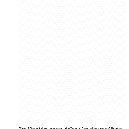
Στη 19η κλήρωση του Λαϊκού Λαχείου της Allwyn