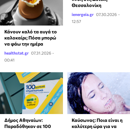
Θεσσαλονίκη
ienergeia.gr
07.30.2026 -
12:57
Κάνουν καλό τα αυγά το
καλοκαίρι; Πόσα μπορώ
να φάω την ημέρα
healthstat.gr
07.31.2026 -
00:41
Δήμος Αθηναίων:
Καύσωνας: Ποια είναι η
Παραδόθηκαν σε 100
καλύτερη ώρα για να