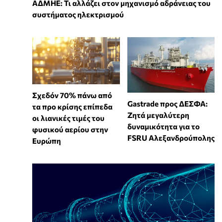
ΑΔΜΗΕ: Τι αλλάζει στον μηχανισμό αδράνειας του
συστήματος ηλεκτρισμού
Σχεδόν 70% πάνω από
Gastrade προς ΔΕΣΦΑ:
τα προ κρίσης επίπεδα
Ζητά μεγαλύτερη
οι λιανικές τιμές του
δυναμικότητα για το
φυσικού αερίου στην
FSRU Αλεξανδρούπολης
Ευρώπη