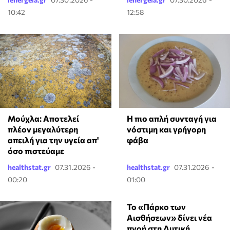
10:42
12:58
Μούχλα: Αποτελεί
Η πιο απλή συνταγή για
πλέον μεγαλύτερη
νόστιμη και γρήγορη
απειλή για την υγεία απ'
φάβα
όσο πιστεύαμε
healthstat.gr
07.31.2026 -
healthstat.gr
07.31.2026 -
00:20
01:00
Το «Πάρκο των
Αισθήσεων» δίνει νέα
πνοή στη Δυτική