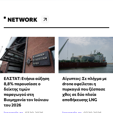
NETWORK
ΕΛΣΤΑΤ: Ετήσια αύξηση
Αίγυπτος: Σε πλήγμα με
8,8% παρουσίασε ο
drone οφείλεται η
δείκτης τιμών
πυρκαγιά που ξέσπασε
παραγωγού στη
χθες σε δύο πλοία
Βιομηχανία τον Ιούνιου
αποθήκευσης LNG
του 2026
ienergeia.gr
07.30.2026 -
ienergeia.gr
07.30.2026 -