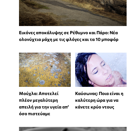
Εικόνες αποκάλυψης σε Ρέθυμνο και Πάρο: Νέα
ολονύχτια μάχη με τις φλόγες και τα 10 μποφόρ
Μούχλα: Αποτελεί
Καύσωνας: Ποια είναι η
πλέον μεγαλύτερη
καλύτερη ώρα για να
απειλή για την υγεία απ'
κάνετε κρύο ντους
όσο πιστεύαμε