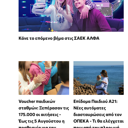
Κάνε το επόμενο βήμα στις ΣΑΕΚ ΑΛΦΑ
Voucher παιδικών
Επίδομα Παιδιού Α21:
σταθμών: Ξεπέρασαν τις
Νέες αυτόματες
175.000 οι αιτήσεις -
διασταυρώσεις από τον
Έως τις 5 Αυγούστου η
ΟΠΕΚΑ - Τι θα ελέγχεται
προθεσμία για την
πριν από την πληρωμή