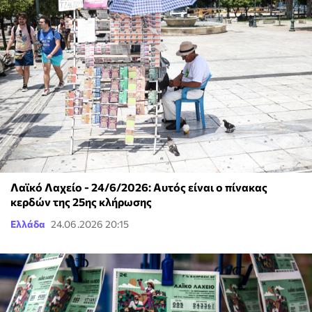
Λαϊκό Λαχείο - 24/6/2026: Αυτός είναι ο πίνακας
κερδών της 25ης κλήρωσης
Ελλάδα
24.06.2026 20:15