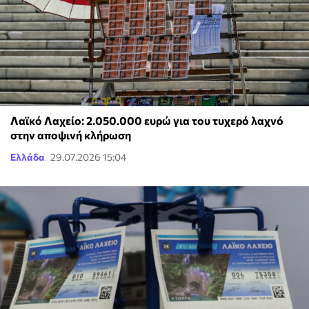
Λαϊκό Λαχείο: 2.050.000 ευρώ για του τυχερό λαχνό
στην αποψινή κλήρωση
Ελλάδα
29.07.2026 15:04