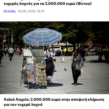
τυχερός λαχνός για τα 2.000.000 ευρώ (Βίντεο)
Ελλάδα
10.06.2026 19:10
Λαϊκό Λαχείο: 2.000.000 ευρώ στην αποψινή κλήρωση
για τον τυχερό λαχνό