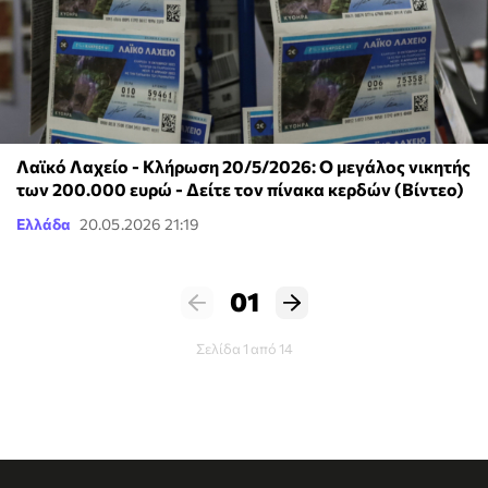
Λαϊκό Λαχείο - Κλήρωση 20/5/2026: Ο μεγάλος νικητής
των 200.000 ευρώ - Δείτε τον πίνακα κερδών (Βίντεο)
Ελλάδα
20.05.2026 21:19
01
Σελίδα 1 από 14