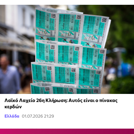
Λαϊκό Λαχείο 26η Κλήρωση: Αυτός είναι ο πίνακας
κερδών
Ελλάδα
01.07.2026 21:29