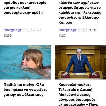
κάλαθο των αχρήστων
πρόοδος και καινοτομία
οι αμφισβητήσεις για το
για μια κυκλική
καλώδιο της ηλεκτρικής
οικονομία στην πράξη
διασύνδεσης Ελλάδας-
Κύπρου
ienergeia.gr
08.06.2026 -
ienergeia.gr
08.06.2026 -
10:59
11:37
Παιδιά και πισίνα: Όλα
Κουκουλόπουλος:
όσα πρέπει να γνωρίζετε
Τελευταία η Δυτική
για την ασφάλειά τους
Μακεδονία στους
μόνιμους διορισμούς
εκπαιδευτικών – Πήγε