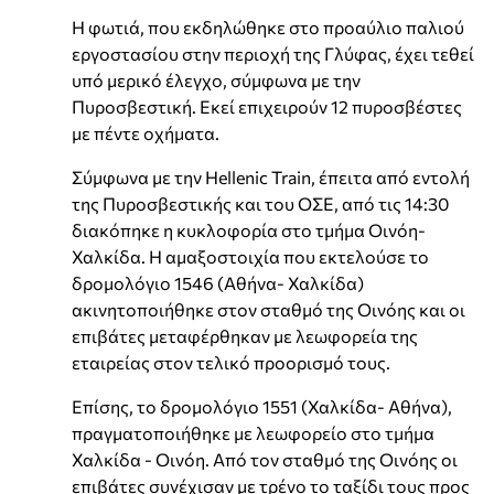
Η φωτιά, που εκδηλώθηκε στο προαύλιο παλιού
εργοστασίου στην περιοχή της Γλύφας, έχει τεθεί
υπό μερικό έλεγχο, σύμφωνα με την
Πυροσβεστική. Εκεί επιχειρούν 12 πυροσβέστες
με πέντε οχήματα.
Σύμφωνα με την Hellenic Train, έπειτα από εντολή
της Πυροσβεστικής και του ΟΣΕ, από τις 14:30
διακόπηκε η κυκλοφορία στο τμήμα Οινόη-
Χαλκίδα. Η αμαξοστοιχία που εκτελούσε το
δρομολόγιο 1546 (Αθήνα- Χαλκίδα)
ακινητοποιήθηκε στον σταθμό της Οινόης και οι
επιβάτες μεταφέρθηκαν με λεωφορεία της
εταιρείας στον τελικό προορισμό τους.
Επίσης, το δρομολόγιο 1551 (Χαλκίδα- Αθήνα),
πραγματοποιήθηκε με λεωφορείο στο τμήμα
Χαλκίδα - Οινόη. Από τον σταθμό της Οινόης οι
επιβάτες συνέχισαν με τρένο το ταξίδι τους προς