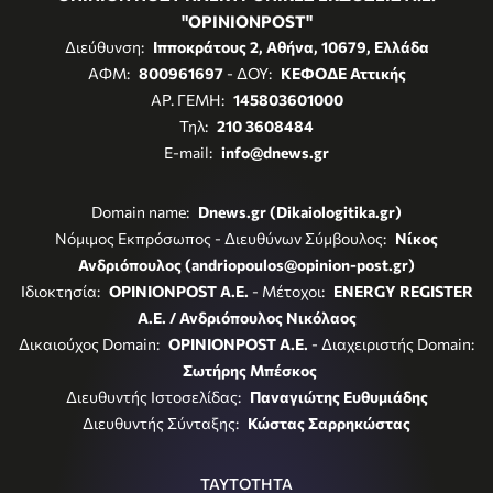
"OPINIONPOST"
Διεύθυνση:
Ιπποκράτους 2, Αθήνα, 10679, Ελλάδα
ΑΦΜ:
800961697
- ΔΟΥ:
ΚΕΦΟΔΕ Αττικής
ΑΡ. ΓΕΜΗ:
145803601000
Τηλ:
210 3608484
E-mail:
info@dnews.gr
Domain name:
Dnews.gr (Dikaiologitika.gr)
Νόμιμος Εκπρόσωπος - Διευθύνων Σύμβουλος:
Νίκος
Ανδριόπουλος (andriopoulos@opinion-post.gr)
Ιδιοκτησία:
OPINIONPOST A.E.
- Μέτοχοι:
ENERGY REGISTER
Α.Ε. / Ανδριόπουλος Νικόλαος
Δικαιούχος Domain:
OPINIONPOST A.E.
- Διαχειριστής Domain:
Σωτήρης Μπέσκος
Διευθυντής Ιστοσελίδας:
Παναγιώτης Ευθυμιάδης
Διευθυντής Σύνταξης:
Κώστας Σαρρηκώστας
ΤΑΥΤΟΤΗΤΑ