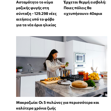
Ασταμάτητο το κύμα
Έρχεται θερμή εισβολή:
μαζικής φυγής στη
Ποιες πόλεις θα
σύνταξη - 129.298 νέες
«χτυπήσουν» 40αρια
αιτήσεις υπό το φόβο
για τα νέα όρια ηλικίας
Mακροζωία: Οι 5 πυλώνες για περισσότερα και
καλύτερα χρόνια ζωής