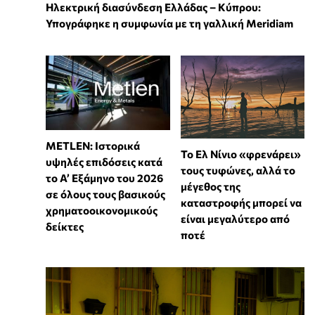
Ηλεκτρική διασύνδεση Ελλάδας – Κύπρου:
Υπογράφηκε η συμφωνία με τη γαλλική Meridiam
METLEN: Ιστορικά
Το Ελ Νίνιο «φρενάρει»
υψηλές επιδόσεις κατά
τους τυφώνες, αλλά το
το Α’ Εξάμηνο του 2026
μέγεθος της
σε όλους τους βασικούς
καταστροφής μπορεί να
χρηματοοικονομικούς
είναι μεγαλύτερο από
δείκτες
ποτέ