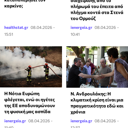
διαχείρισης από το
καρκίνο;
πλήρωμά του έπειτα από
πλήγμα κοντά στα Στενά
του Ορμούζ
healthstat.gr
08.04.2026 -
ienergeia.gr
08.04.2026 -
15:51
10:41
Η Νότια Ευρώπη
Ν. Ανδρουλάκης: Η
φλέγεται, ενώ οι ηγέτες
κλιματική κρίση είναι μια
της ΕΕ αποδυναμώνουν
πραγματικότητα εδώ και
τη φυσική μας ασπίδα
χρόνια
ienergeia.gr
08.04.2026 -
ienergeia.gr
08.04.2026 -
11:40
12:37