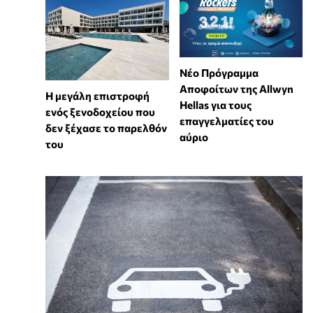
Νέο Πρόγραμμα
Αποφοίτων της Allwyn
Η μεγάλη επιστροφή
Hellas για τους
ενός ξενοδοχείου που
επαγγελματίες του
δεν ξέχασε το παρελθόν
αύριο
του