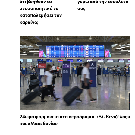
ότι βοηθούν το
γύρω από την τουαλέτα
ανοσοποιητικό να
σας
καταπολεμήσει τον
καρκίνο;
24ωρα φαρμακεία στα αεροδρόμια «Ελ. Βενιζέλος»
και «Μακεδονία»