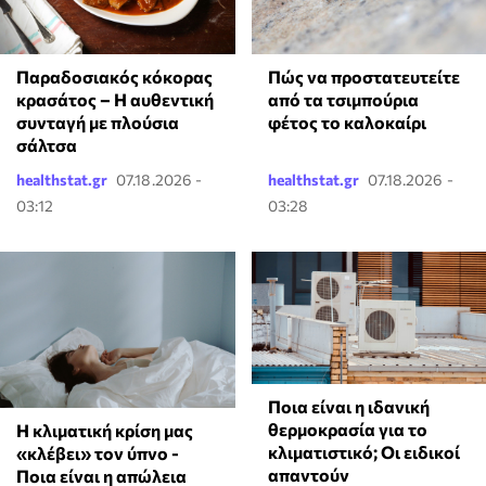
Παραδοσιακός κόκορας
Πώς να προστατευτείτε
κρασάτος – Η αυθεντική
από τα τσιμπούρια
συνταγή με πλούσια
φέτος το καλοκαίρι
σάλτσα
healthstat.gr
07.18.2026 -
healthstat.gr
07.18.2026 -
03:12
03:28
Ποια είναι η ιδανική
θερμοκρασία για το
Η κλιματική κρίση μας
κλιματιστικό; Οι ειδικοί
«κλέβει» τον ύπνο -
απαντούν
Ποια είναι η απώλεια