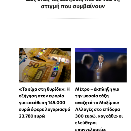
στιγμή που συμβαίνουν
«Τα είχα στη θυρίδα»: Η
Μέτρο – έκπληξη για
εξήγηση στην εφορία
την μεσαία τάξη
για κατάθεση 145.000
αναζητά το Μαξίμου:
ευρώ έφερε λογαριασμό
Αλλαγές στο επίδομα
23.780 ευρώ
300 ευρώ, «αγκάθι» οι
ελεύθεροι
επαγγελματίες