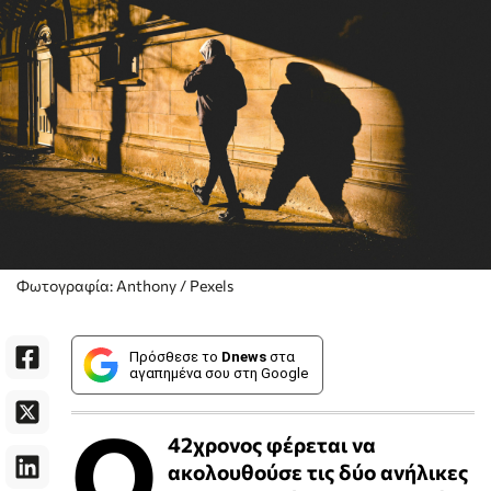
Φωτογραφία: Anthony / Pexels
Πρόσθεσε το
Dnews
στα
αγαπημένα σου στη Google
Ο
42χρονος φέρεται να
ακολουθούσε τις δύο ανήλικες