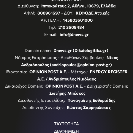
Διεύθυνση:
Ιπποκράτους 2, Αθήνα, 10679, Ελλάδα
ΑΦΜ:
800961697
- ΔΟΥ:
ΚΕΦΟΔΕ Αττικής
ΑΡ. ΓΕΜΗ:
145803601000
Τηλ:
210 3608484
E-mail:
info@dnews.gr
Domain name:
Dnews.gr (Dikaiologitika.gr)
Νόμιμος Εκπρόσωπος - Διευθύνων Σύμβουλος:
Νίκος
Ανδριόπουλος (andriopoulos@opinion-post.gr)
Ιδιοκτησία:
OPINIONPOST A.E.
- Μέτοχοι:
ENERGY REGISTER
Α.Ε. / Ανδριόπουλος Νικόλαος
Δικαιούχος Domain:
OPINIONPOST A.E.
- Διαχειριστής Domain:
Σωτήρης Μπέσκος
Διευθυντής Ιστοσελίδας:
Παναγιώτης Ευθυμιάδης
Διευθυντής Σύνταξης:
Κώστας Σαρρηκώστας
ΤΑΥΤΟΤΗΤΑ
ΔΙΑΦΗΜΙΣΗ