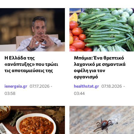
Μπάμια: Ένα θρεπτικό
Η Ελλάδα της
λαχανικό με σημαντικά
«ανάπτυξης» που τρώει
οφέλη για τον
τις αποταμιεύσεις της
οργανισμό
ienergeia.gr
07.17.2026 -
healthstat.gr
07.18.2026 -
03:58
03:44