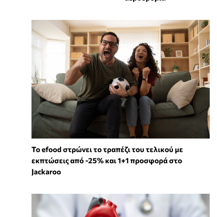
Το efood στρώνει το τραπέζι του τελικού με
εκπτώσεις από -25% και 1+1 προσφορά στο
Jackaroo