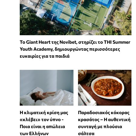
To Giant Heart της Novibet, στηρίζει το THI Summer
Youth Academy, δημιουργώντας περισσότερες
ευκαιρίες για τα παιδιά
Η κλιματική κρίση μας
Παραδοσιακός κόκορας
«κλέβει» τον ύπνο -
κρασάτος – Η αυθεντική
Ποια είναι η απώλεια
συνταγή με πλούσια
των Ελλήνων
σάλτσα