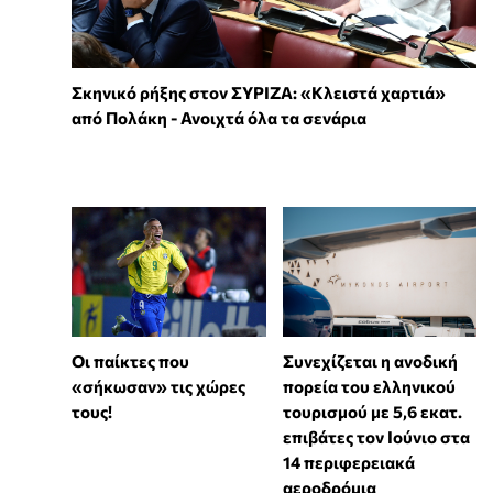
Σκηνικό ρήξης στον ΣΥΡΙΖΑ: «Κλειστά χαρτιά»
από Πολάκη - Ανοιχτά όλα τα σενάρια
Συνεχίζεται η ανοδική
Οι παίκτες που
πορεία του ελληνικού
«σήκωσαν» τις χώρες
τουρισμού με 5,6 εκατ.
τους!
επιβάτες τον Ιούνιο στα
14 περιφερειακά
αεροδρόμια