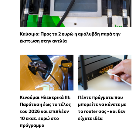
Καύσιμα: Προς τα 2 ευρώ η αμόλυβδη παρά την
έκπτωση στην αντλία
Κινούμαι Ηλεκτρικά ΙΙΙ:
Πέντε πράγματα που
Παράταση έως το τέλος
μπορείτε να κάνετε με
του 2026 και επιπλέον
το router σας - και δεν
10 εκατ. ευρώ στο
είχατε ιδέα
πρόγραμμα