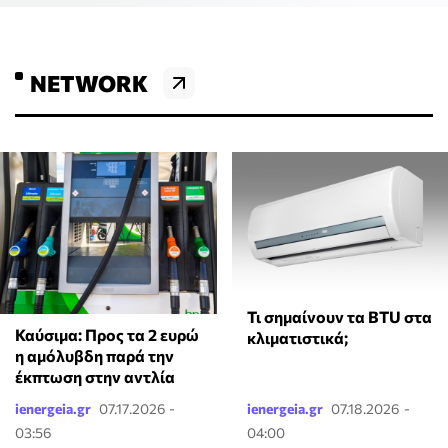
NETWORK
Τι σημαίνουν τα BTU στα
Καύσιμα: Προς τα 2 ευρώ
κλιματιστικά;
η αμόλυβδη παρά την
έκπτωση στην αντλία
ienergeia.gr
07.17.2026 -
ienergeia.gr
07.18.2026 -
03:56
04:00