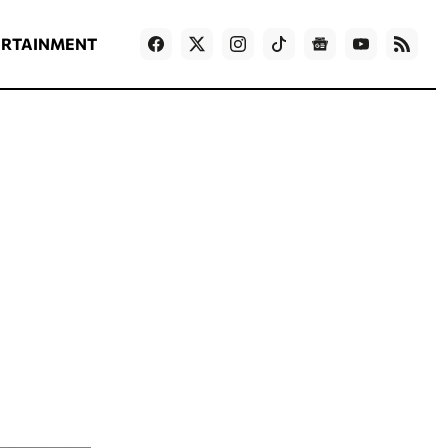
ΡΟΗ ΕΙΔΗΣΕΩΝ
T
NEWS IN ENGLISH
Games
ERTAINMENT