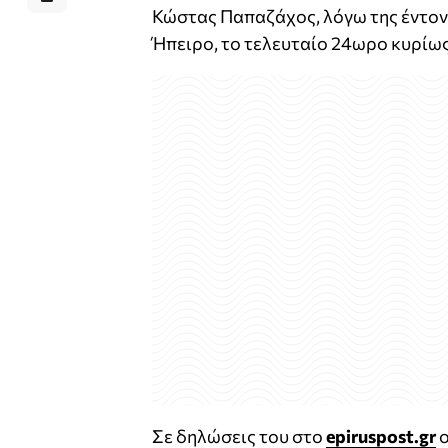
Κώστας Παπαζάχος, λόγω της έντο
Ήπειρο, το τελευταίο 24ωρο κυρίως
Σε δηλώσεις του στο
epiruspost.gr
ο