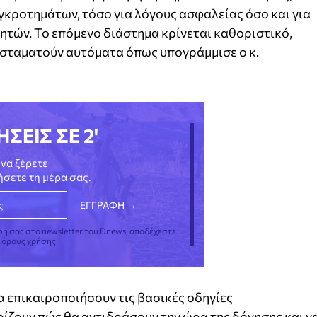
γκροτημάτων, τόσο για λόγους ασφαλείας όσο και για
ητών. Το επόμενο διάστημα κρίνεται καθοριστικό,
 σταματούν αυτόματα όπως υπογράμμισε ο κ.
ΗΣΕΙΣ ΣΕ 2'
να ξέρετε
νήσετε τη μέρα σας.
φή σας στο newsletter του Dnews, αποδέχεστε
ς όρους χρήσης
α επικαιροποιήσουν τις βασικές οδηγίες
ίζουν πώς θα αντιδράσουν την ώρα της δόνησης και ν