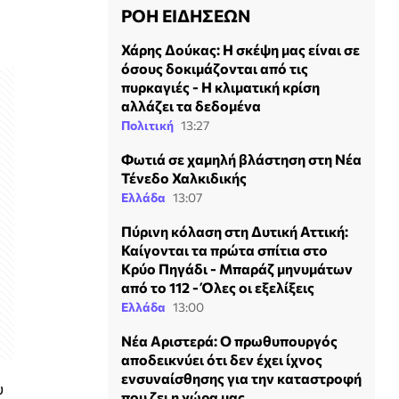
ΡΟΗ ΕΙΔΗΣΕΩΝ
Χάρης Δούκας: Η σκέψη μας είναι σε
όσους δοκιμάζονται από τις
πυρκαγιές - Η κλιματική κρίση
αλλάζει τα δεδομένα
Πολιτική
13:27
Φωτιά σε χαμηλή βλάστηση στη Νέα
Τένεδο Χαλκιδικής
Ελλάδα
13:07
Πύρινη κόλαση στη Δυτική Αττική:
Καίγονται τα πρώτα σπίτια στο
Κρύο Πηγάδι - Μπαράζ μηνυμάτων
από το 112 - Όλες οι εξελίξεις
Ελλάδα
13:00
Νέα Αριστερά: O πρωθυπουργός
αποδεικνύει ότι δεν έχει ίχνος
ενσυναίσθησης για την καταστροφή
υ
που ζει η χώρα μας