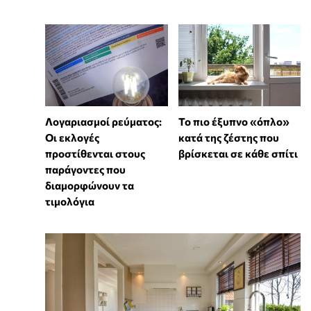
Λογαριασμοί ρεύματος:
To πιο έξυπνο «όπλο»
Οι εκλογές
κατά της ζέστης που
προστίθενται στους
βρίσκεται σε κάθε σπίτι
παράγοντες που
διαμορφώνουν τα
τιμολόγια