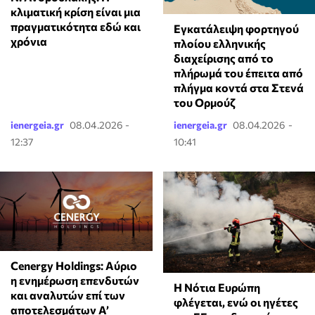
κλιματική κρίση είναι μια
πραγματικότητα εδώ και
Εγκατάλειψη φορτηγού
χρόνια
πλοίου ελληνικής
διαχείρισης από το
πλήρωμά του έπειτα από
πλήγμα κοντά στα Στενά
του Ορμούζ
ienergeia.gr
08.04.2026 -
ienergeia.gr
08.04.2026 -
12:37
10:41
Cenergy Holdings: Αύριο
η ενημέρωση επενδυτών
Η Νότια Ευρώπη
και αναλυτών επί των
φλέγεται, ενώ οι ηγέτες
αποτελεσμάτων A’