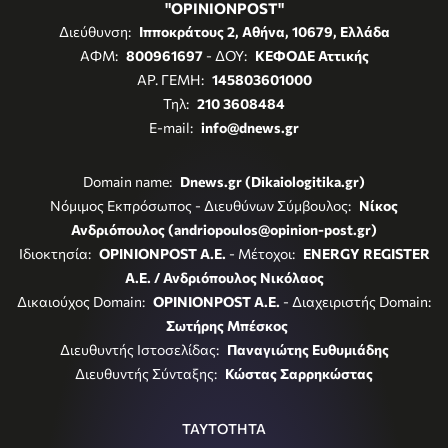
"OPINIONPOST"
Διεύθυνση:
Ιπποκράτους 2, Αθήνα, 10679, Ελλάδα
ΑΦΜ:
800961697
- ΔΟΥ:
ΚΕΦΟΔΕ Αττικής
ΑΡ. ΓΕΜΗ:
145803601000
Τηλ:
210 3608484
E-mail:
info@dnews.gr
Domain name:
Dnews.gr (Dikaiologitika.gr)
Νόμιμος Εκπρόσωπος - Διευθύνων Σύμβουλος:
Νίκος
Ανδριόπουλος (andriopoulos@opinion-post.gr)
Ιδιοκτησία:
OPINIONPOST A.E.
- Μέτοχοι:
ENERGY REGISTER
Α.Ε. / Ανδριόπουλος Νικόλαος
Δικαιούχος Domain:
OPINIONPOST A.E.
- Διαχειριστής Domain:
Σωτήρης Μπέσκος
Διευθυντής Ιστοσελίδας:
Παναγιώτης Ευθυμιάδης
Διευθυντής Σύνταξης:
Κώστας Σαρρηκώστας
ΤΑΥΤΟΤΗΤΑ