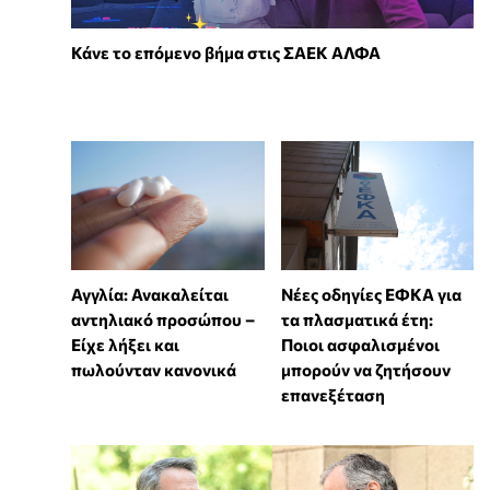
Κάνε το επόμενο βήμα στις ΣΑΕΚ ΑΛΦΑ
Αγγλία: Ανακαλείται
Νέες οδηγίες ΕΦΚΑ για
αντηλιακό προσώπου –
τα πλασματικά έτη:
Είχε λήξει και
Ποιοι ασφαλισμένοι
πωλούνταν κανονικά
μπορούν να ζητήσουν
επανεξέταση