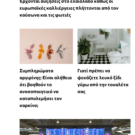
Έρχονται αυξήσεις στο ελαιόλαδο καθώς οι
ευρωπαϊκές καλλιέργειες πλήττονται από τον
καύσωνα και τις φωτιές
⁠Συμπληρώματα
Γιατί πρέπει να
αργιρίνης: Είναι αλήθεια
ψεκάζετε λευκό ξίδι
ότι βοηθούν το
γύρω από την τουαλέτα
ανοσοποιητικό να
σας
καταπολεμήσει τον
καρκίνο;