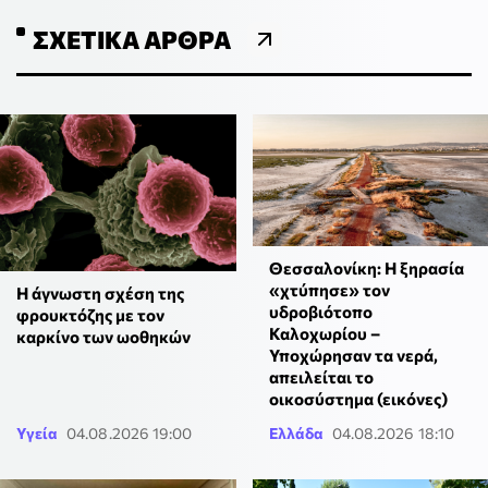
ΣΧΕΤΙΚΆ ΆΡΘΡΑ
Θεσσαλονίκη: Η ξηρασία
«χτύπησε» τον
Η άγνωστη σχέση της
υδροβιότοπο
φρουκτόζης με τον
Καλοχωρίου –
καρκίνο των ωοθηκών
Υποχώρησαν τα νερά,
απειλείται το
οικοσύστημα (εικόνες)
Υγεία
04.08.2026 19:00
Ελλάδα
04.08.2026 18:10