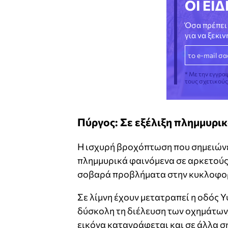
ΟΙ ΕΙΔ
Όσα πρέπει 
για να ξεκι
* Με την εγγρα
τους σχετικού
Πύργος: Σε εξέλιξη πλημμυρι
Η ισχυρή βροχόπτωση που σημειώνε
πλημμυρικά φαινόμενα σε αρκετούς
σοβαρά προβλήματα στην κυκλοφο
Σε λίμνη έχουν μετατραπεί η οδός Υ
δύσκολη τη διέλευση των οχημάτων,
εικόνα καταγράφεται και σε άλλα σ