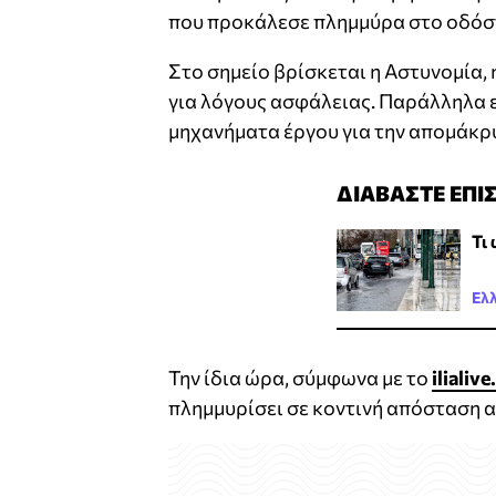
που προκάλεσε πλημμύρα στο οδόσ
Στο σημείο βρίσκεται η Αστυνομία,
για λόγους ασφάλειας. Παράλληλα ε
μηχανήματα έργου για την απομάκρ
ΔΙΑΒΑΣΤΕ ΕΠΙ
Τι
Ελ
Την ίδια ώρα, σύμφωνα με το
ilialive
πλημμυρίσει σε κοντινή απόσταση α