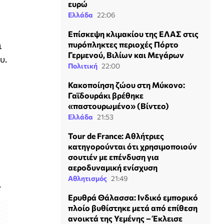
ευρώ
Ελλάδα
22:06
Επίσκεψη κλιμακίου της ΕΛΑΣ στις
πυρόπληκτες περιοχές Πόρτο
ι
Γερμενού, Βιλίων και Μεγάρων
υ.
Πολιτική
22:00
Κακοποίηση ζώου στη Μύκονο:
Γαϊδουράκι βρέθηκε
«παστουρωμένο» (Βίντεο)
Ελλάδα
21:53
Tour de France: Αθλήτριες
κατηγορούνται ότι χρησιμοποιούν
σουτιέν με επένδυση για
αεροδυναμική ενίσχυση
Αθλητισμός
21:49
.
Ερυθρά Θάλασσα: Ινδικό εμπορικό
πλοίο βυθίστηκε μετά από επίθεση
ανοικτά της Υεμένης – Έκλεισε