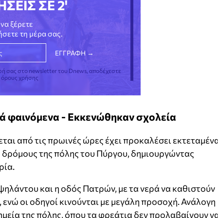
ΗΣΕΙΣ ΣΕ 2'
να ξέρετε
νήσετε τη μέρα σας.
φή σας στο newsletter του Dnews, αποδέχεστε
ς όρους χρήσης
κά φαινόμενα - Εκκενώθηκαν σχολεία
ται από τις πρωινές ώρες έχει προκαλέσει εκτεταμέν
 δρόμους της πόλης του Πύργου, δημιουργώντας
ρία.
ψηλάντου και η οδός Πατρών, με τα νερά να καθιστούν
 ενώ οι οδηγοί κινούνται με μεγάλη προσοχή. Ανάλογη
ημεία της πόλης, όπου τα φρεάτια δεν προλαβαίνουν ν