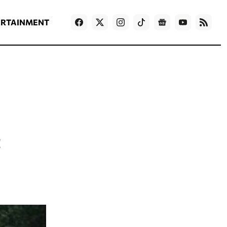
ΡΟΗ ΕΙΔΗΣΕΩΝ
T
NEWS IN ENGLISH
Games
ERTAINMENT
ς