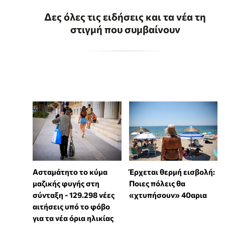
Δες όλες τις ειδήσεις και τα νέα τη
στιγμή που συμβαίνουν
Ασταμάτητο το κύμα
Έρχεται θερμή εισβολή:
μαζικής φυγής στη
Ποιες πόλεις θα
σύνταξη - 129.298 νέες
«χτυπήσουν» 40αρια
αιτήσεις υπό το φόβο
για τα νέα όρια ηλικίας