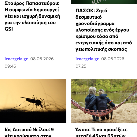
Σταύρος Παπασταύρου:
Η συμφωνία δημιουργεί
ΠΑΣΟΚ: Ζητά
νέα και ισχυρή δυναμική
δεσμευτικό
για την υλοποίηση του
χρονοδιάγραμμα
GSI
υλοποίησης ενός έργου
κρίσιμου τόσο από
ενεργειακής όσο και από
γεωπολιτικής σκοπιάς
ienergeia.gr
08.06.2026 -
ienergeia.gr
08.06.2026 -
09:46
07:25
Ιός Δυτικού Νείλου: 9
Άνοια: Τι να προσέξετε
νέα κρούσματα στην
μεταξύ 45 και 65 ετών