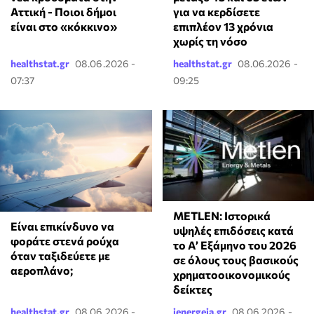
Αττική - Ποιοι δήμοι
για να κερδίσετε
είναι στο «κόκκινο»
επιπλέον 13 χρόνια
χωρίς τη νόσο
healthstat.gr
08.06.2026 -
healthstat.gr
08.06.2026 -
07:37
09:25
METLEN: Ιστορικά
⁠Είναι επικίνδυνο να
υψηλές επιδόσεις κατά
φοράτε στενά ρούχα
το Α’ Εξάμηνο του 2026
όταν ταξιδεύετε με
σε όλους τους βασικούς
αεροπλάνο;
χρηματοοικονομικούς
δείκτες
healthstat.gr
08.06.2026 -
ienergeia.gr
08.06.2026 -