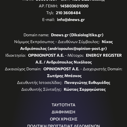
ΑΡ. ΓΕΜΗ:
145803601000
Τηλ:
210 3608484
E-mail:
info@dnews.gr
Domain name:
Dnews.gr (Dikaiologitika.gr)
Νόμιμος Εκπρόσωπος - Διευθύνων Σύμβουλος:
Νίκος
Ανδριόπουλος (andriopoulos@opinion-post.gr)
Ιδιοκτησία:
OPINIONPOST A.E.
- Μέτοχοι:
ENERGY REGISTER
Α.Ε. / Ανδριόπουλος Νικόλαος
Δικαιούχος Domain:
OPINIONPOST A.E.
- Διαχειριστής Domain:
Σωτήρης Μπέσκος
Διευθυντής Ιστοσελίδας:
Παναγιώτης Ευθυμιάδης
Διευθυντής Σύνταξης:
Κώστας Σαρρηκώστας
ΤΑΥΤΟΤΗΤΑ
ΔΙΑΦΗΜΙΣΗ
ΟΡΟΙ ΧΡΗΣΗΣ
ΠΟΛΙΤΙΚΗ ΠΡΟΣΤΑΣΙΑΣ ΔΕΔΟΜΕΝΩΝ