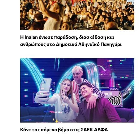
Η Inalan ένωσε παράδοση, διασκέδαση και
ανθρώπους στο Δημοτικό Αθηναϊκό Πανηγύρι
Κάνε το επόμενο βήμα στις ΣΑΕΚ ΑΛΦΑ