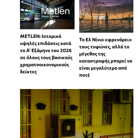
METLEN: Ιστορικά
Το Ελ Νίνιο «φρενάρει»
υψηλές επιδόσεις κατά
τους τυφώνες, αλλά το
το Α’ Εξάμηνο του 2026
μέγεθος της
σε όλους τους βασικούς
καταστροφής μπορεί να
χρηματοοικονομικούς
είναι μεγαλύτερο από
δείκτες
ποτέ