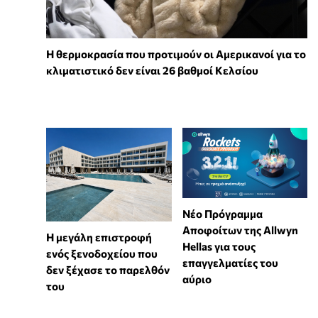
Η θερμοκρασία που προτιμούν οι Αμερικανοί για το
κλιματιστικό δεν είναι 26 βαθμοί Κελσίου
Νέο Πρόγραμμα
Αποφοίτων της Allwyn
Η μεγάλη επιστροφή
Hellas για τους
ενός ξενοδοχείου που
επαγγελματίες του
δεν ξέχασε το παρελθόν
αύριο
του