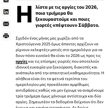
Η
λίστα με τις αργίες του 2026,
ποια τριήμερα θα
ξεκουραστούμε και ποιες
γιορτές «πέφτουν» Σάββατο.
Σχεδόν ένας μήνας μας χωρίζει από τα
Χριστούγεννα 2025 όμως άπαντες αρχίζουν να
ρίχνουν «κλεφτές» ματιές στο ημερολόγιο για να
δουν πόσο ευνοϊκό θα είναι το 2026 ως προς τις
αργίες
και τις επίσημες γιορτές που αποτελούν
ιδανική ευκαιρία για ξεκούραση, διακοπές και
ανάπαυλα από την απαιτητική καθημερινότητα. Η
αλήθεια είναι ότι τα φετινά τερτίπια του
ημερολογίου μας προκάλεσαν αμφίθυμες
αντιδράσεις καθώς ναι μεν έχουμε να αναμένουμε
τρία τριήμερα όμως χάνουμε αντίστοιχα και δύο
αργίες. Σημειωτέον τα δεδομένα δείχνουν ότι δεν
έχουμε και κανένα τετραήμερο. Ας δούμε