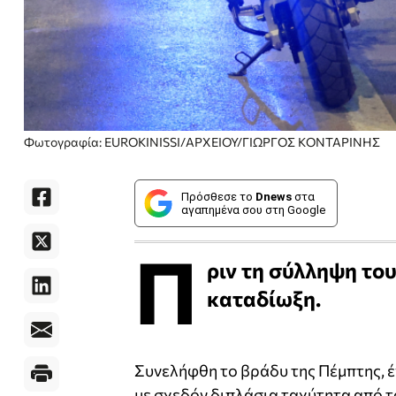
Φωτογραφία: EUROKINISSI/ΑΡΧΕΙΟΥ/ΓΙΩΡΓΟΣ ΚΟΝΤΑΡΙΝΗΣ
Πρόσθεσε το
Dnews
στα
αγαπημένα σου στη Google
Π
ριν τη σύλληψη το
καταδίωξη.
Συνελήφθη το βράδυ της Πέμπτης, 
με σχεδόν διπλάσια ταχύτητα από τ