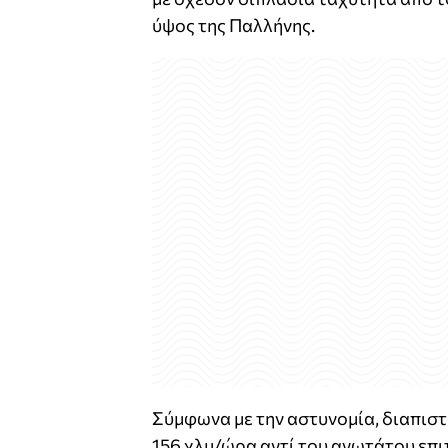
ύψος της Παλλήνης.
Σύμφωνα με την αστυνομία, διαπιστ
156 χλμ/ώρα αντί του ανωτάτου επ