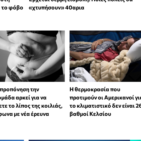
ό το φόβο
«χτυπήσουν» 40αρια
 προπόνηση την
Η θερμοκρασία που
μάδα αρκεί για να
προτιμούν οι Αμερικανοί γι
τε το λίπος της κοιλιάς,
το κλιματιστικό δεν είναι 2
ωνα με νέα έρευνα
βαθμοί Κελσίου