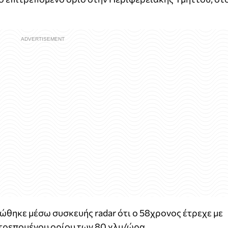
ώθηκε μέσω συσκευής radar ότι ο 58χρονος έτρεχε με
ιτρεπομένου ορίου των 80 χλμ/ώρα.