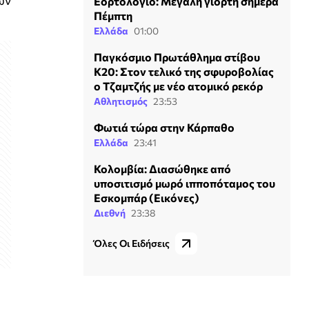
ων
Εορτολόγιο: Μεγάλη γιορτή σήμερα
Πέμπτη
Ελλάδα
01:00
Παγκόσμιο Πρωτάθλημα στίβου
Κ20: Στον τελικό της σφυροβολίας
ο Τζαμτζής με νέο ατομικό ρεκόρ
Αθλητισμός
23:53
Φωτιά τώρα στην Κάρπαθο
Ελλάδα
23:41
Κολομβία: Διασώθηκε από
υποσιτισμό μωρό ιπποπόταμος του
Εσκομπάρ (Εικόνες)
Διεθνή
23:38
Όλες Οι Ειδήσεις