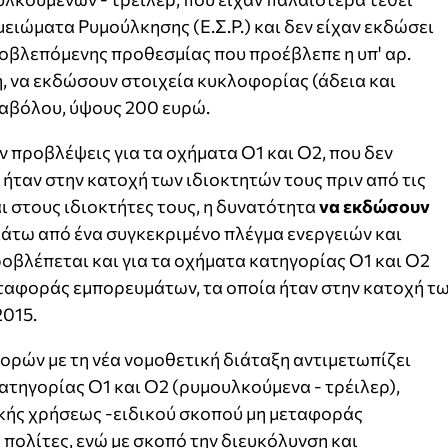
ειώματα Ρυμούλκησης (Ε.Σ.Ρ.) και δεν είχαν εκδώσει
οβλεπόμενης προθεσμίας που προέβλεπε η υπ' αρ.
 να εκδώσουν στοιχεία κυκλοφορίας (άδεια και
ραβόλου, ύψους 200 ευρώ.
ν προβλέψεις για τα οχήματα Ο1 και Ο2, που δεν
ι ήταν στην κατοχή των ιδιοκτητών τους πριν από τις
 στους ιδιοκτήτες τους, η δυνατότητα
να εκδώσουν
 κάτω από ένα συγκεκριμένο πλέγμα ενεργειών και
ροβλέπεται και για τα οχήματα κατηγορίας Ο1 και Ο2
εταφοράς εμπορευμάτων, τα οποία ήταν στην κατοχή τ
2015.
ρών με τη νέα νομοθετική διάταξη αντιμετωπίζει
ατηγορίας Ο1 και Ο2 (ρυμουλκούμενα - τρέιλερ),
κής χρήσεως -ειδικού σκοπού μη μεταφοράς
πολίτες, ενώ με σκοπό την διευκόλυνση και