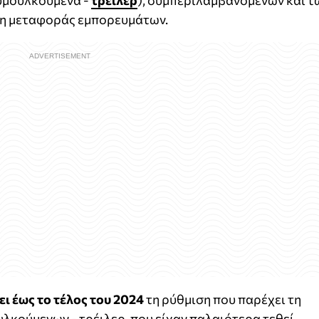
υμουλκούμενα -
τρέιλερ
), συμπεριλαμβανομένων και τ
 μη μεταφοράς εμπορευμάτων.
ει έως το τέλος του 2024
τη ρύθμιση που παρέχει τη
λκούμενων - τρέιλερ, που είχαν παλαιότερα τεθεί