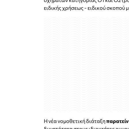
οχημάτων κατηγορίας Ο1 και Ο2 (ρ
ειδικής χρήσεως - ειδικού σκοπού
Η νέα νομοθετική διάταξη
παρατείν
δυνατότητα στους ιδιοκτήτες ρυμου