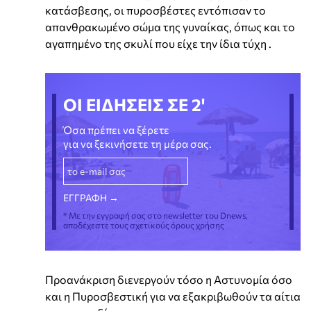
κατάσβεσης, οι πυροσβέστες εντόπισαν το
απανθρακωμένο σώμα της γυναίκας, όπως και το
αγαπημένο της σκυλί που είχε την ίδια τύχη .
ΟΙ ΕΙΔΗΣΕΙΣ ΣΕ 2'
Όσα πρέπει να ξέρετε
για να ξεκινήσετε τη μέρα σας.
* Με την εγγραφή σας στο newsletter του Dnews,
αποδέχεστε τους σχετικούς όρους χρήσης
Προανάκριση διενεργούν τόσο η Αστυνομία όσο
και η Πυροσβεστική για να εξακριβωθούν τα αίτια