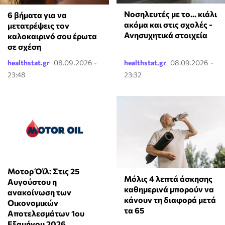
Νοσηλευτές με το... κιάλι
6 βήματα για να
ακόμα και στις σχολές -
μετατρέψεις τον
Ανησυχητικά στοιχεία
καλοκαιρινό σου έρωτα
σε σχέση
healthstat.gr
08.09.2026 -
healthstat.gr
08.09.2026 -
23:48
23:32
Μοτορ Όϊλ: Στις 25
Μόλις 4 λεπτά άσκησης
Αυγούστου η
καθημερινά μπορούν να
ανακοίνωση των
κάνουν τη διαφορά μετά
Οικονομικών
τα 65
Αποτελεσμάτων 1ου
Εξαμήνου 2026