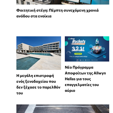
Φοιτητική στέγη: Πέμπτη συνεχόμενη χρονιά
ανόδου στα ενοίκια
Νέο Πρόγραμμα
Αποφοίτων της Allwyn
Η μεγάλη επιστροφή
Hellas για τους
ενός ξενοδοχείου που
επαγγελματίες του
δεν ξέχασε το παρελθόν
αύριο
του