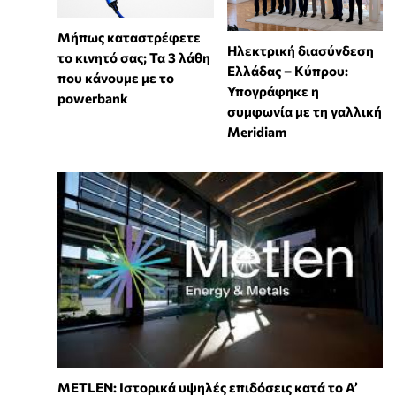
Μήπως καταστρέφετε
Ηλεκτρική διασύνδεση
το κινητό σας; Τα 3 λάθη
Ελλάδας – Κύπρου:
που κάνουμε με το
Υπογράφηκε η
powerbank
συμφωνία με τη γαλλική
Meridiam
METLEN: Ιστορικά υψηλές επιδόσεις κατά το Α’