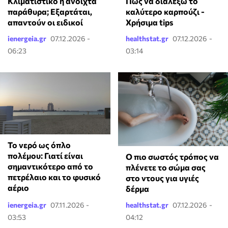
Κλιματιστικό ή ανοιχτά
Πώς να διαλέξω το
παράθυρα; Εξαρτάται,
καλύτερο καρπούζι -
απαντούν οι ειδικοί
Χρήσιμα tips
ienergeia.gr
07.12.2026 -
healthstat.gr
07.12.2026 -
06:23
03:14
Το νερό ως όπλο
πολέμου: Γιατί είναι
Ο πιο σωστός τρόπος να
σημαντικότερο από το
πλένετε το σώμα σας
πετρέλαιο και το φυσικό
στο ντους για υγιές
αέριο
δέρμα
ienergeia.gr
07.11.2026 -
healthstat.gr
07.12.2026 -
03:53
04:12