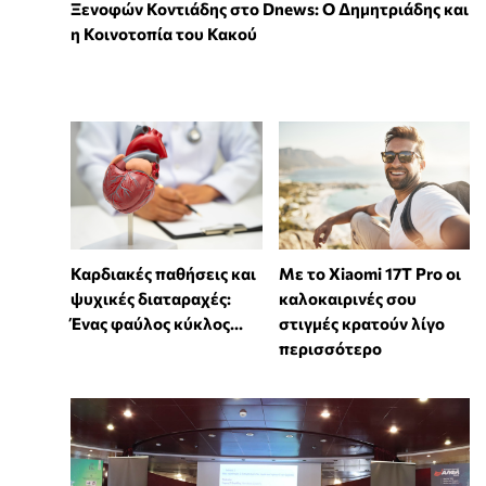
Ξενοφών Κοντιάδης στο Dnews: Ο Δημητριάδης και
η Κοινοτοπία του Κακού
Καρδιακές παθήσεις και
Με το Xiaomi 17T Pro οι
ψυχικές διαταραχές:
καλοκαιρινές σου
Ένας φαύλος κύκλος...
στιγμές κρατούν λίγο
περισσότερο