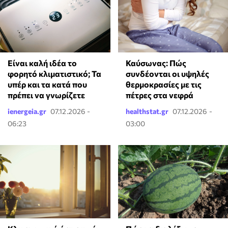
Είναι καλή ιδέα το
Καύσωνας: Πώς
φορητό κλιματιστικό; Τα
συνδέονται οι υψηλές
υπέρ και τα κατά που
θερμοκρασίες με τις
πρέπει να γνωρίζετε
πέτρες στα νεφρά
ienergeia.gr
07.12.2026 -
healthstat.gr
07.12.2026 -
06:23
03:00