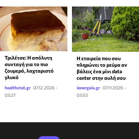
Τριλέτσε: Η απόλυτη
Η εταιρεία που σου
συνταγή για το πιο
πληρώνει το ρεύμα αν
ζουμερό, λαχταριστό
βάλεις ένα μίνι data
γλυκό
center στην αυλή σου
healthstat.gr
07.12.2026 -
ienergeia.gr
07.11.2026 -
03:27
03:53