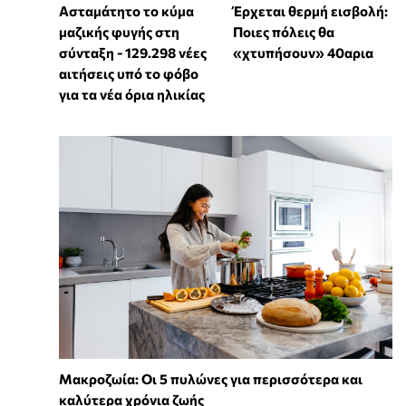
Ασταμάτητο το κύμα
Έρχεται θερμή εισβολή:
μαζικής φυγής στη
Ποιες πόλεις θα
σύνταξη - 129.298 νέες
«χτυπήσουν» 40αρια
αιτήσεις υπό το φόβο
για τα νέα όρια ηλικίας
Mακροζωία: Οι 5 πυλώνες για περισσότερα και
καλύτερα χρόνια ζωής