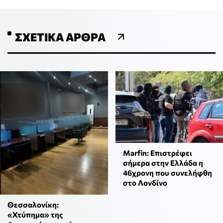
ΣΧΕΤΙΚΆ ΆΡΘΡΑ
Marfin: Επιστρέφει
σήμερα στην Ελλάδα η
46χρονη που συνελήφθη
στο Λονδίνο
Θεσσαλονίκη:
«Χτύπημα» της