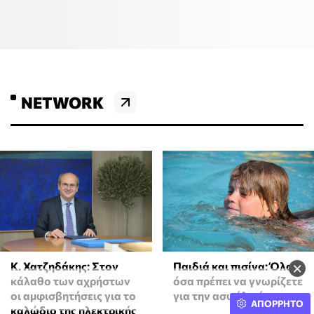
NETWORK
×
Κ. Χατζηδάκης: Στον
Παιδιά και πισίνα: Όλα
κάλαθο των αχρήστων
όσα πρέπει να γνωρίζετε
οι αμφισβητήσεις για το
για την ασφάλειά τους
ΑΠΟΡΡΗΤΟ
καλώδιο της ηλεκτρικής