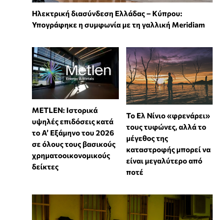
Ηλεκτρική διασύνδεση Ελλάδας – Κύπρου:
Υπογράφηκε η συμφωνία με τη γαλλική Meridiam
METLEN: Ιστορικά
Το Ελ Νίνιο «φρενάρει»
υψηλές επιδόσεις κατά
τους τυφώνες, αλλά το
το Α’ Εξάμηνο του 2026
μέγεθος της
σε όλους τους βασικούς
καταστροφής μπορεί να
χρηματοοικονομικούς
είναι μεγαλύτερο από
δείκτες
ποτέ