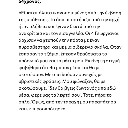
54χρονος.
«Είμαι απόλυτα ικανοποιημένος από την έκβαση
της υπόθεσης. Τα όσα υποστήριζα από την αρχή
ήταν αλήθεια και έγιναν δεκτά από την
ανακρίτρια και τον εισαγγελέα. Οι 4 Γεωργιανοί
άρχισαν να χτυπούν την πόρτα με έναν
πυροσβεστήρα και με μία σιδερένια σκάλα. Όταν
έσπασαν τα τζάμια, έπεσαν θραύσματα το
πρόσωπό μου και τα μάτια μου. Εκείνη τη στιγμή
φοβήθηκα ότι θα μπουν μέσα και θα με
σκοτώσουν. Με απειλούσαν συνεχώς με
υβριστικές φράσεις. Μου φώναζαν, θα με
σκοτώσουμε, ''δεν θα βγεις ζωντανός από εδώ
μέσα, φέρε μας τα λεφτά σου''. Τότε, πήρα το
όπλο. Όμως, από την ταραχή μου παραπάτησα
και εκπυρσοκρότησε».