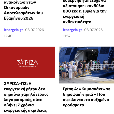
κυβέρνηση απέτυχε να
ανακοίνωση των
αξιοποιήσει κονδύλια
Οικονομικών
800 εκατ. ευρώ για την
Αποτελεσμάτων 1ου
ενεργειακή
Εξαμήνου 2026
ανθεκτικότητα
ienergeia.gr
08.07.2026 -
ienergeia.gr
08.07.2026 -
12:40
11:57
ΣΥΡΙΖΑ-ΠΣ: Η
Γρίπη Α: «Καμπανάκι» σε
ενεργειακή ρήτρα δεν
δημοφιλή νησιά – Που
σημαίνει χαμηλότερους
οφείλονται τα αυξημένα
λογαριασμούς, ούτε
κρούσματα
σβήνει 7 χρόνια
ενεργειακής ακρίβειας