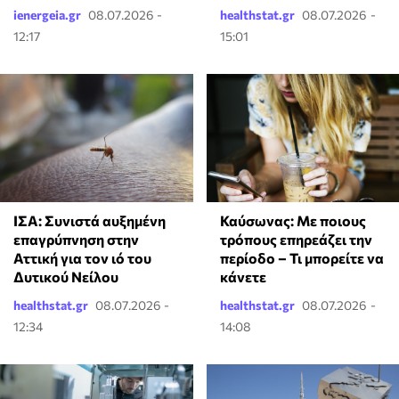
ienergeia.gr
08.07.2026 -
healthstat.gr
08.07.2026 -
12:17
15:01
ΙΣΑ: Συνιστά αυξημένη
Καύσωνας: Με ποιους
επαγρύπνηση στην
τρόπους επηρεάζει την
Αττική για τον ιό του
περίοδο – Τι μπορείτε να
Δυτικού Νείλου
κάνετε
healthstat.gr
08.07.2026 -
healthstat.gr
08.07.2026 -
12:34
14:08