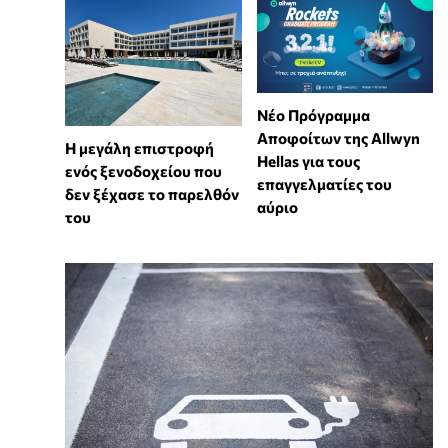
Νέο Πρόγραμμα
Αποφοίτων της Allwyn
Η μεγάλη επιστροφή
Hellas για τους
ενός ξενοδοχείου που
επαγγελματίες του
δεν ξέχασε το παρελθόν
αύριο
του