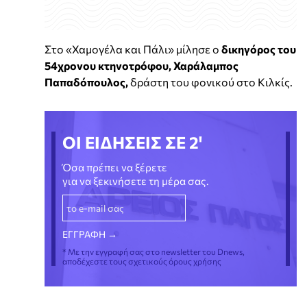
Στο «Χαμογέλα και Πάλι» μίλησε ο
δικηγόρος του
54χρονου κτηνοτρόφου, Χαράλαμπος
Παπαδόπουλος,
δράστη του φονικού στο Κιλκίς.
ΟΙ ΕΙΔΗΣΕΙΣ ΣΕ 2'
Όσα πρέπει να ξέρετε
για να ξεκινήσετε τη μέρα σας.
* Με την εγγραφή σας στο newsletter του Dnews,
αποδέχεστε τους σχετικούς όρους χρήσης