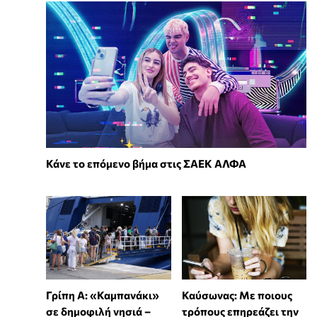
Κάνε το επόμενο βήμα στις ΣΑΕΚ ΑΛΦΑ
Γρίπη Α: «Καμπανάκι»
Καύσωνας: Με ποιους
σε δημοφιλή νησιά –
τρόπους επηρεάζει την