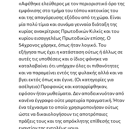
«Αφέθηκε ελεύθερος με τον περιοριστικό όρο της
εμφάνισης στο τμήμα του τόπου κατοικίας του
και της απαγόρευσης εξόδου από τη χώρα. Είναι
μία πολύ τίμια και συνάμα γενναία διάταξη της
κυρίας ανακρίτριας Πρωτοδικών Κιλκίς και του
κυρίου εισαγγελέως Πρωτοδικών επίσης. Ο
54χρονος χάρηκε, όπως ήταν λογικό. Του
εξήγησα πως έχει η κατάσταση ούτως ή άλλως σε
αυτές τις υποθέσεις και ο ίδιος φάνηκε να
καταλαβαίνει ότι υπήρχαν όλες οι πιθανότητες
και να παραμείνει εντός της φυλακής αλλά και να
βγει εκτός όπως και έγινε. (Οι κατηγορίες για
ασέλγεια) Προφανώς και καταρρίφθηκαν,
εφόσον ήταν μυθεύματα. Δεν αποδεικνυόταν από
κανένα έγγραφο ούτε μαρτυρία πραγματική. Ήταν
ένα τέχνασμα το οποίο χρησιμοποιήσαν ούτως
ώστε να δικαιολογήσουν τις αποτρόπαιες
πράξεις τους και της απρόκλητης επίθεσής τους
εναντίον της εντολέως μου».