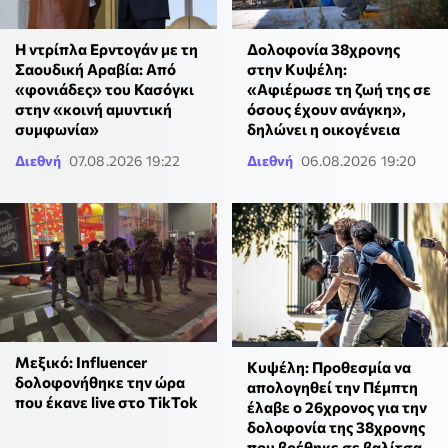
Η ντρίπλα Ερντογάν με τη
Δολοφονία 38χρονης
Σαουδική Αραβία: Από
στην Κυψέλη:
«φονιάδες» του Κασόγκι
«Αφιέρωσε τη ζωή της σε
στην «κοινή αμυντική
όσους έχουν ανάγκη»,
συμφωνία»
δηλώνει η οικογένεια
Διεθνή
07.08.2026 19:22
Διεθνή
06.08.2026 19:20
Μεξικό: Influencer
Κυψέλη: Προθεσμία να
δολοφονήθηκε την ώρα
απολογηθεί την Πέμπτη
που έκανε live στο TikTok
έλαβε ο 26χρονος για την
δολοφονία της 38χρονης
που βρέθηκε σε βαλίτσα