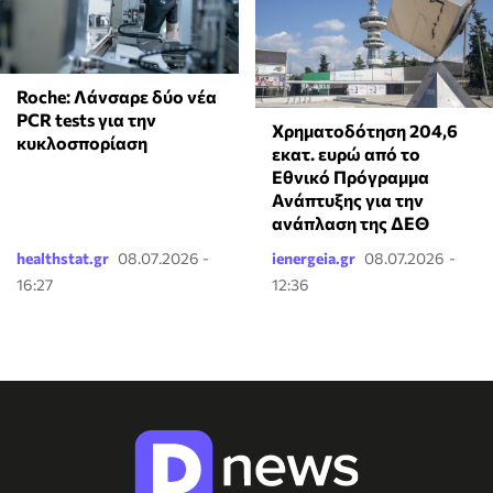
Roche: Λάνσαρε δύο νέα
PCR tests για την
Χρηματοδότηση 204,6
κυκλοσπορίαση
εκατ. ευρώ από το
Εθνικό Πρόγραμμα
Ανάπτυξης για την
ανάπλαση της ΔΕΘ
healthstat.gr
08.07.2026 -
ienergeia.gr
08.07.2026 -
16:27
12:36