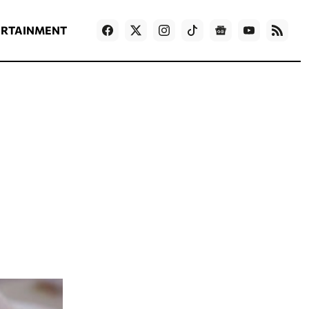
ΡΟΗ ΕΙΔΗΣΕΩΝ
T
NEWS IN ENGLISH
Games
ERTAINMENT