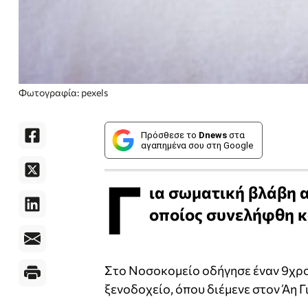
Φωτογραφία: pexels
Πρόσθεσε το
Dnews
στα
αγαπημένα σου στη Google
Γ
ια σωματική βλάβη 
οποίος συνελήφθη κ
Στο Νοσοκομείο οδήγησε έναν 9χρον
ξενοδοχείο, όπου διέμενε στον Άη 