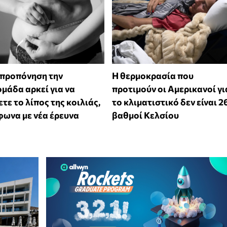
 προπόνηση την
Η θερμοκρασία που
μάδα αρκεί για να
προτιμούν οι Αμερικανοί γι
τε το λίπος της κοιλιάς,
το κλιματιστικό δεν είναι 2
ωνα με νέα έρευνα
βαθμοί Κελσίου