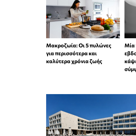
Mακροζωία: Οι 5 πυλώνες
Μία
για περισσότερα και
εβδο
καλύτερα χρόνια ζωής
κάψε
σύμφ