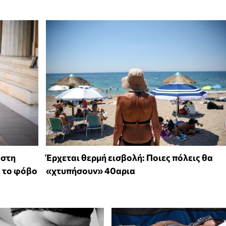
 στη
Έρχεται θερμή εισβολή: Ποιες πόλεις θα
ό το φόβο
«χτυπήσουν» 40αρια