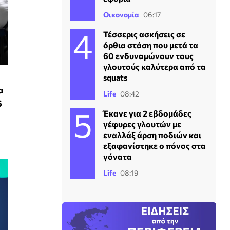
Οικονομία
06:17
Τέσσερις ασκήσεις σε
όρθια στάση που μετά τα
60 ενδυναμώνουν τους
γλουτούς καλύτερα από τα
squats
α
Life
08:42
6
Έκανε για 2 εβδομάδες
γέφυρες γλουτών με
εναλλάξ άρση ποδιών και
εξαφανίστηκε ο πόνος στα
γόνατα
Life
08:19