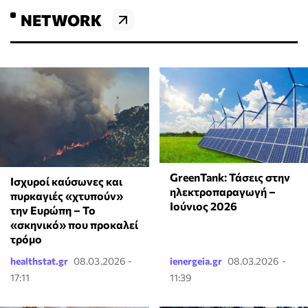
NETWORK
GreenTank: Τάσεις στην
Ισχυροί καύσωνες και
ηλεκτροπαραγωγή –
πυρκαγιές «χτυπούν»
Ιούνιος 2026
την Ευρώπη – Το
«σκηνικό» που προκαλεί
τρόμο
healthstat.gr
08.03.2026 -
ienergeia.gr
08.03.2026 -
17:11
11:39