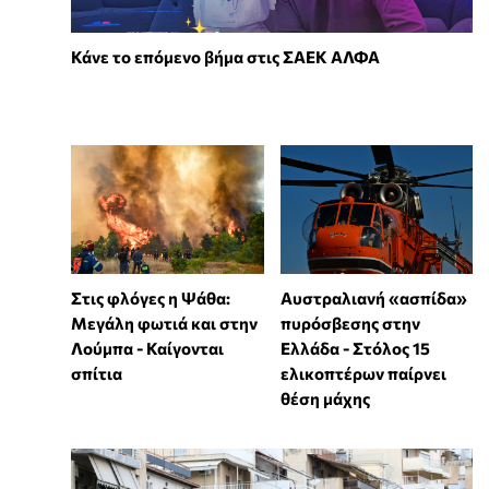
Κάνε το επόμενο βήμα στις ΣΑΕΚ ΑΛΦΑ
Στις φλόγες η Ψάθα:
Αυστραλιανή «ασπίδα»
Μεγάλη φωτιά και στην
πυρόσβεσης στην
Λούμπα - Καίγονται
Ελλάδα - Στόλος 15
σπίτια
ελικοπτέρων παίρνει
θέση μάχης