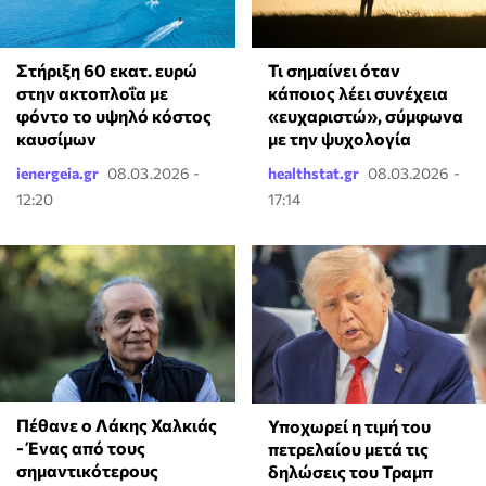
Στήριξη 60 εκατ. ευρώ
Τι σημαίνει όταν
στην ακτοπλοΐα με
κάποιος λέει συνέχεια
φόντο το υψηλό κόστος
«ευχαριστώ», σύμφωνα
καυσίμων
με την ψυχολογία
ienergeia.gr
08.03.2026 -
healthstat.gr
08.03.2026 -
12:20
17:14
Πέθανε ο Λάκης Χαλκιάς
Υποχωρεί η τιμή του
- Ένας από τους
πετρελαίου μετά τις
σημαντικότερους
δηλώσεις του Τραμπ