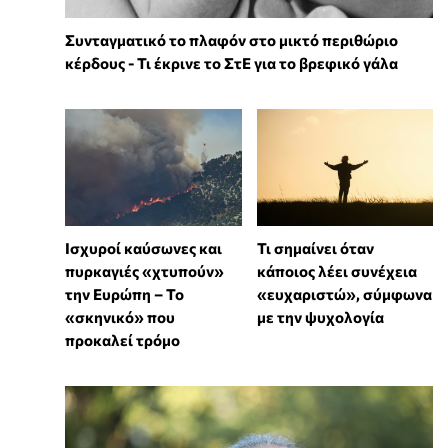
Συνταγματικό το πλαφόν στο μικτό περιθώριο
κέρδους - Τι έκρινε το ΣτΕ για το βρεφικό γάλα
Ισχυροί καύσωνες και
Τι σημαίνει όταν
πυρκαγιές «χτυπούν»
κάποιος λέει συνέχεια
την Ευρώπη – Το
«ευχαριστώ», σύμφωνα
«σκηνικό» που
με την ψυχολογία
προκαλεί τρόμο