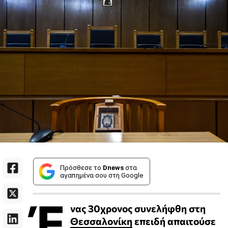
Πρόσθεσε το
Dnews
στα
αγαπημένα σου στη Google
Έ
νας 30χρονος συνελήφθη στη
Θεσσαλονίκη
επειδή απαιτούσε