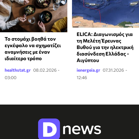
ELICA: Διαγωνισμός για
Το στομάχι βοηθά τον
τη Μελέτη Έρευνας
εγκέφαλο να σχηματίζει
Βυθού για την ηλεκτρική
αναμνήσεις με έναν
διασύνδεση Ελλάδας -
ιδιαίτερο τρόπο
Αιγύπτου
healthstat.gr
08.02.2026 -
ienergeia.gr
07.31.2026 -
03:00
12:46