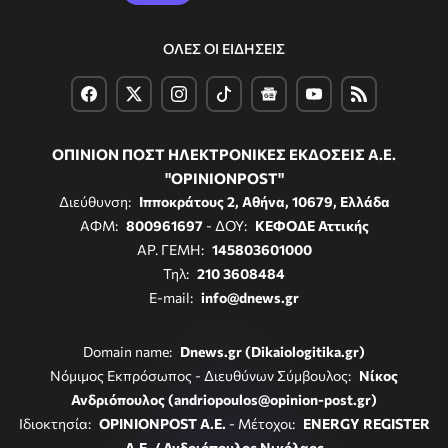
ΟΛΕΣ ΟΙ ΕΙΔΗΣΕΙΣ
ΟΠΙΝΙΟΝ ΠΟΣΤ ΗΛΕΚΤΡΟΝΙΚΕΣ ΕΚΔΟΣΕΙΣ Α.Ε.
"OPINIONPOST"
Διεύθυνση:
Ιπποκράτους 2, Αθήνα, 10679, Ελλάδα
ΑΦΜ:
800961697
- ΔΟΥ:
ΚΕΦΟΔΕ Αττικής
ΑΡ. ΓΕΜΗ:
145803601000
Τηλ:
210 3608484
E-mail:
info@dnews.gr
Domain name:
Dnews.gr (Dikaiologitika.gr)
Νόμιμος Εκπρόσωπος - Διευθύνων Σύμβουλος:
Νίκος
Ανδριόπουλος (andriopoulos@opinion-post.gr)
Ιδιοκτησία:
OPINIONPOST A.E.
- Μέτοχοι:
ENERGY REGISTER
Α.Ε. / Ανδριόπουλος Νικόλαος