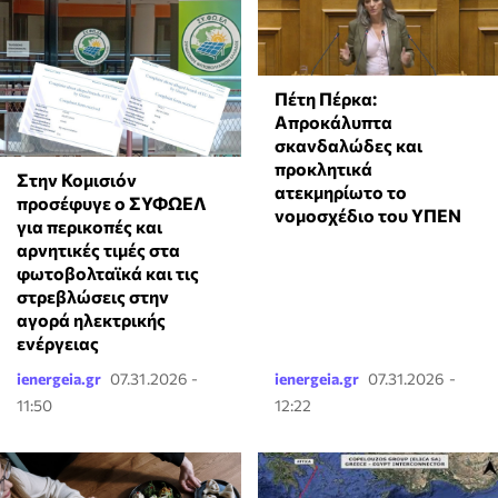
Πέτη Πέρκα:
Απροκάλυπτα
σκανδαλώδες και
προκλητικά
Στην Κομισιόν
ατεκμηρίωτο το
προσέφυγε ο ΣΥΦΩΕΛ
νομοσχέδιο του ΥΠΕΝ
για περικοπές και
αρνητικές τιμές στα
φωτοβολταϊκά και τις
στρεβλώσεις στην
αγορά ηλεκτρικής
ενέργειας
ienergeia.gr
07.31.2026 -
ienergeia.gr
07.31.2026 -
11:50
12:22