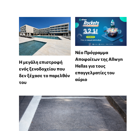
Νέο Πρόγραμμα
Αποφοίτων της Allwyn
Η μεγάλη επιστροφή
Hellas για τους
ενός ξενοδοχείου που
επαγγελματίες του
δεν ξέχασε το παρελθόν
αύριο
του