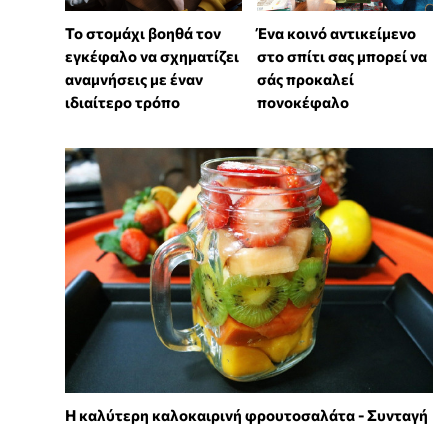
Το στομάχι βοηθά τον
Ένα κοινό αντικείμενο
εγκέφαλο να σχηματίζει
στο σπίτι σας μπορεί να
αναμνήσεις με έναν
σάς προκαλεί
ιδιαίτερο τρόπο
πονοκέφαλο
Η καλύτερη καλοκαιρινή φρουτοσαλάτα - Συνταγή