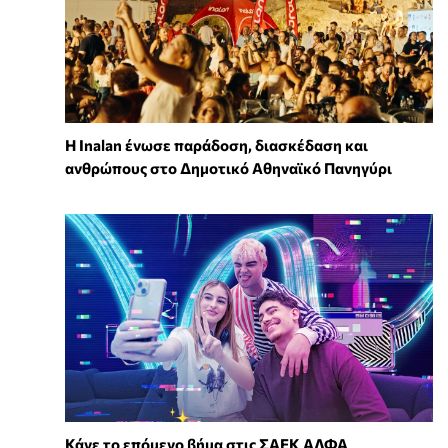
Η Inalan ένωσε παράδοση, διασκέδαση και
ανθρώπους στο Δημοτικό Αθηναϊκό Πανηγύρι
Κάνε το επόμενο βήμα στις ΣΑΕΚ ΑΛΦΑ