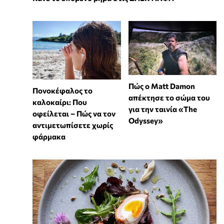
Πώς ο Matt Damon
Πονοκέφαλος το
απέκτησε το σώμα του
καλοκαίρι: Που
για την ταινία «The
οφείλεται – Πώς να τον
Odyssey»
αντιμετωπίσετε χωρίς
φάρμακα