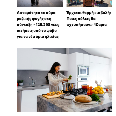
Ασταμάτητο το κύμα
Έρχεται θερμή εισβολή:
μαζικής φυγής στη
Ποιες πόλεις θα
σύνταξη - 129.298 νέες
«χτυπήσουν» 40αρια
αιτήσεις υπό το φόβο
για τα νέα όρια ηλικίας