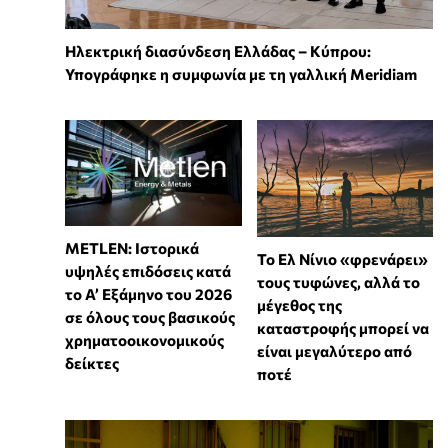
Ηλεκτρική διασύνδεση Ελλάδας – Κύπρου:
Υπογράφηκε η συμφωνία με τη γαλλική Meridiam
METLEN: Ιστορικά
Το Ελ Νίνιο «φρενάρει»
υψηλές επιδόσεις κατά
τους τυφώνες, αλλά το
το Α’ Εξάμηνο του 2026
μέγεθος της
σε όλους τους βασικούς
καταστροφής μπορεί να
χρηματοοικονομικούς
είναι μεγαλύτερο από
δείκτες
ποτέ