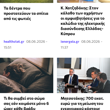
Κ. Χατζηδάκης: Στον
Τα δέντρα που
κάλαθο των αχρήστων
προστατεύουν τα σπίτια
οι αμφισβητήσεις για το
από τις φωτιές
καλώδιο της ηλεκτρικής
διασύνδεσης Ελλάδας-
Κύπρου
healthstat.gr
08.06.2026 -
ienergeia.gr
08.06.2026 -
15:51
11:37
Τι θα συμβεί στο σώμα
Μητσοτάκης: 700 εκατ.
σας εάν κοιμάστε μόνο 6
ευρώ για τη μείωση του
ώρες κάθε βράδυ
ενεργειακού κόστους