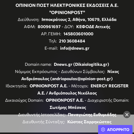
ΟΠΙΝΙΟΝ ΠΟΣΤ ΗΛΕΚΤΡΟΝΙΚΕΣ ΕΚΔΟΣΕΙΣ Α.Ε.
"OPINIONPOST"
Διεύθυνση:
Ιπποκράτους 2, Αθήνα, 10679, Ελλάδα
ΑΦΜ:
800961697
- ΔΟΥ:
ΚΕΦΟΔΕ Αττικής
ΑΡ. ΓΕΜΗ:
145803601000
Τηλ:
210 3608484
E-mail:
info@dnews.gr
Domain name:
Dnews.gr (Dikaiologitika.gr)
Νόμιμος Εκπρόσωπος - Διευθύνων Σύμβουλος:
Νίκος
Ανδριόπουλος (andriopoulos@opinion-post.gr)
Ιδιοκτησία:
OPINIONPOST A.E.
- Μέτοχοι:
ENERGY REGISTER
Α.Ε. / Ανδριόπουλος Νικόλαος
Δικαιούχος Domain:
OPINIONPOST A.E.
- Διαχειριστής Domain:
Σωτήρης Μπέσκος
×
Διευθυντής Ιστοσελίδας:
Παναγιώτης Ευθυμιάδης
Διευθυντής Σύνταξης:
Κώστας Σαρρηκώστας
ΑΠΟΡΡΗΤΟ