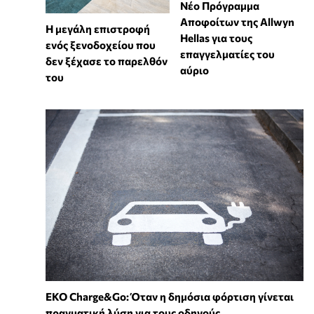
Νέο Πρόγραμμα
Αποφοίτων της Allwyn
Η μεγάλη επιστροφή
Hellas για τους
ενός ξενοδοχείου που
επαγγελματίες του
δεν ξέχασε το παρελθόν
αύριο
του
EKO Charge&Go: Όταν η δημόσια φόρτιση γίνεται
πραγματική λύση για τους οδηγούς