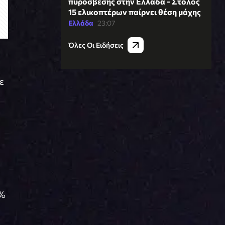
πυρόσβεσης στην Ελλάδα - Στόλος
15 ελικοπτέρων παίρνει θέση μάχης
Ελλάδα
23:07
Όλες Οι Ειδήσεις
ε
3%