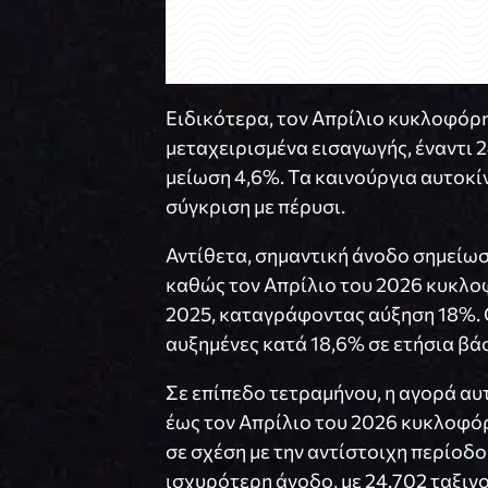
Ειδικότερα, τον Απρίλιο κυκλοφόρη
μεταχειρισμένα εισαγωγής, έναντι 
μείωση 4,6%. Τα καινούργια αυτοκί
σύγκριση με πέρυσι.
Αντίθετα, σημαντική άνοδο σημείω
καθώς τον Απρίλιο του 2026 κυκλοφ
2025, καταγράφοντας αύξηση 18%. Ο
αυξημένες κατά 18,6% σε ετήσια βά
Σε επίπεδο τετραμήνου, η αγορά αυ
έως τον Απρίλιο του 2026 κυκλοφό
σε σχέση με την αντίστοιχη περίοδ
ισχυρότερη άνοδο, με 24.702 ταξινο