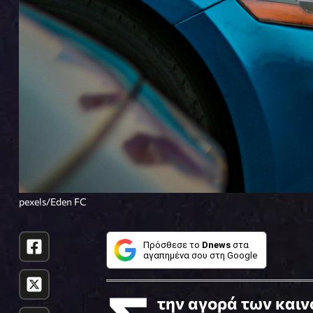
pexels/Eden FC
Πρόσθεσε το
Dnews
στα
αγαπημένα σου στη Google
την αγορά των καιν