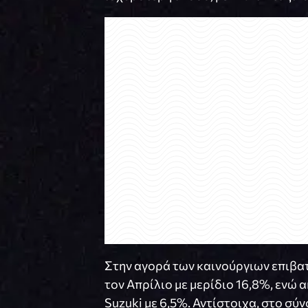
Στην αγορά των καινούργιων επιβατ
τον Απρίλιο με μερίδιο 16,8%, ενώ 
Suzuki με 6,5%. Αντίστοιχα, στο σύ