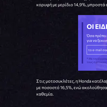
κορυφή με μερίδιο 14,9%, μπροστά 
ΟΙ ΕΙΔ
Όσα πρέπει 
για να ξεκι
* Με την εγγρα
τους σχετικού
Στις μοτοσυκλέτες, η Honda κατέλα
με ποσοστό 16,5%, ενώ ακολούθησαν 
καθεμία.