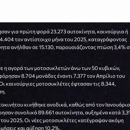
σαν για πρώτη φορά 23.273 αυτοκίνητα, καινούργια ή
24.404 τον αντίστοιχο μήνα του 2025, καταγράφοντας
νητα ανήλθαν σε 15.130, παρουσιάζοντας πτώση 3,4% σ
σε η αγορά των μοτοσυκλετών άνω των 50 κυβικών,
όρησαν 8.704 μονάδες έναντι 7.377 τον Απρίλιο του
ι καινούργιες μοτοσυκλέτες έφτασαν τις 8.344,
ση.
τοκινήτου κινήθηκε ανοδικά, καθώς από τον Ιανουάριο
ρησαν συνολικά 89.661 αυτοκίνητα, αυξημένα κατά 3,
ο του 2025. Οι νέες μοτοσυκλέτες κατέγραψαν ακόμη
μήσεις και αύξηση 10,2%.