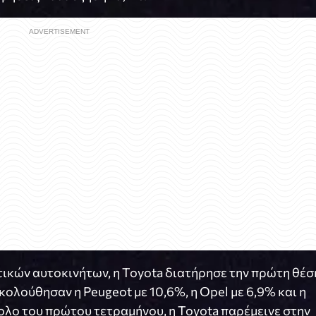
ικών αυτοκινήτων, η Toyota διατήρησε την πρώτη θέσ
ακολούθησαν η Peugeot με 10,6%, η Opel με 6,9% και η
νολο του πρώτου τετραμήνου, η Toyota παρέμεινε στην