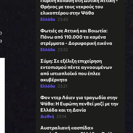
Πύρινη κόλαση στη Δυτική Αττική -
Θρήνος με τους νεκρούς του
ελικοπτέρου στην Ψάθα
Ελλάδα
23:43
Φωτιές σε Αττική και Βοιωτία:
ο
Πάνω από 110.000 τα καμένα
α
στρέμματα - Δορυφορική εικόνα
Ελλάδα
23:32
Σύμη: Σε εξέλιξη επιχείρηση
εντοπισμού πέντε αγνοουμένων
από ιστιοπλοϊκό που έπλεε
ακυβέρνητο
Ελλάδα
23:21
Φον ντερ Λάιεν για τραγωδία στην
Ψάθα: Η Ευρώπη πενθεί μαζί με την
Ελλάδα και τη Δανία
Διεθνή
23:14
Αυστραλιανή «ασπίδα»