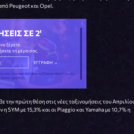
από Peugeot και Opel.
ΗΣΕΙΣ ΣΕ 2'
να ξέρετε
νήσετε τη μέρα σας.
φή σας στο newsletter του Dnews, αποδέχεστε
ς όρους χρήσης
βε την πρώτη θέση στις νέες ταξινομήσεις του Απριλίο
η SYM με 15,3% και οι Piaggio και Yamaha με 10,7% η