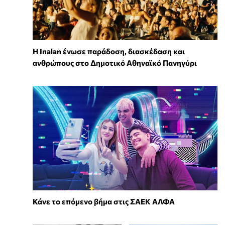
Η Inalan ένωσε παράδοση, διασκέδαση και
ανθρώπους στο Δημοτικό Αθηναϊκό Πανηγύρι
Κάνε το επόμενο βήμα στις ΣΑΕΚ ΑΛΦΑ