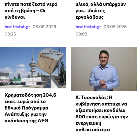
πίνετε ποτέ ζεστό νερό
υλικά, αλλά υπάρχουν
από τη βρύση – Οι
για... ιδιώτες
κίνδυνοι
εργολάβους
healthstat.gr
08.08.2026 -
healthstat.gr
08.08.2026 -
00:25
00:08
Χρηματοδότηση 204,6
Κ. Τσουκαλάς: Η
εκατ. ευρώ από το
κυβέρνηση απέτυχε να
Εθνικό Πρόγραμμα
αξιοποιήσει κονδύλια
Ανάπτυξης για την
800 εκατ. ευρώ για την
ανάπλαση της ΔΕΘ
ενεργειακή
ανθεκτικότητα