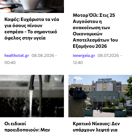
Μοτορ Όϊλ: Στις 25
Καφές: Ευχάριστα τα νέα
Αυγούστου η
για όσους πίνουν
ανακοίνωση των
εσπρέσο - Το σημαντικό
Οικονομικών
όφελος στην υγεία
Αποτελεσμάτων 1ου
Εξαμήνου 2026
healthstat.gr
08.08.2026 -
ienergeia.gr
08.07.2026 -
00:40
12:40
Οι ειδικοί
Κρατικό Νίκαιας: Δεν
προειδοποιούν: Μην
υπάρχουν λεφτά για