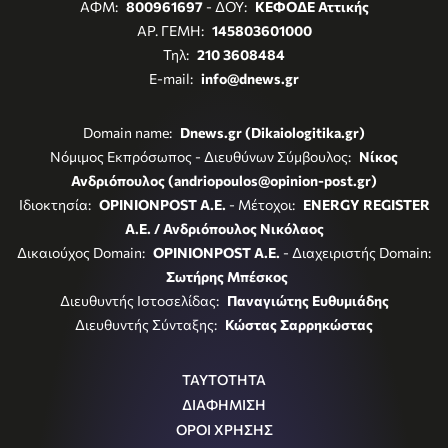
ΑΦΜ:
800961697
- ΔΟΥ:
ΚΕΦΟΔΕ Αττικής
ΑΡ. ΓΕΜΗ:
145803601000
Τηλ:
210 3608484
E-mail:
info@dnews.gr
Domain name:
Dnews.gr (Dikaiologitika.gr)
Νόμιμος Εκπρόσωπος - Διευθύνων Σύμβουλος:
Νίκος
Ανδριόπουλος (andriopoulos@opinion-post.gr)
Ιδιοκτησία:
OPINIONPOST A.E.
- Μέτοχοι:
ENERGY REGISTER
Α.Ε. / Ανδριόπουλος Νικόλαος
Δικαιούχος Domain:
OPINIONPOST A.E.
- Διαχειριστής Domain:
Σωτήρης Μπέσκος
Διευθυντής Ιστοσελίδας:
Παναγιώτης Ευθυμιάδης
Διευθυντής Σύνταξης:
Κώστας Σαρρηκώστας
ΤΑΥΤΟΤΗΤΑ
ΔΙΑΦΗΜΙΣΗ
ΟΡΟΙ ΧΡΗΣΗΣ