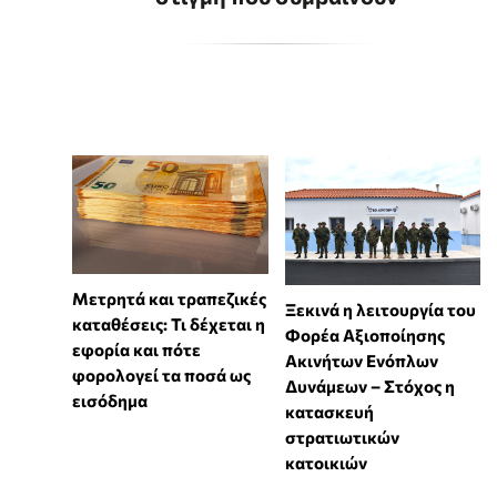
Μετρητά και τραπεζικές
Ξεκινά η λειτουργία του
καταθέσεις: Τι δέχεται η
Φορέα Αξιοποίησης
εφορία και πότε
Ακινήτων Ενόπλων
φορολογεί τα ποσά ως
Δυνάμεων – Στόχος η
εισόδημα
κατασκευή
στρατιωτικών
κατοικιών