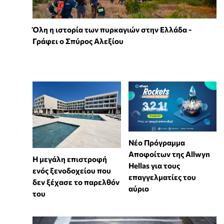
Όλη η ιστορία των πυρκαγιών στην Ελλάδα -
Γράφει ο Σπύρος Αλεξίου
Νέο Πρόγραμμα
Αποφοίτων της Allwyn
Η μεγάλη επιστροφή
Hellas για τους
ενός ξενοδοχείου που
επαγγελματίες του
δεν ξέχασε το παρελθόν
αύριο
του