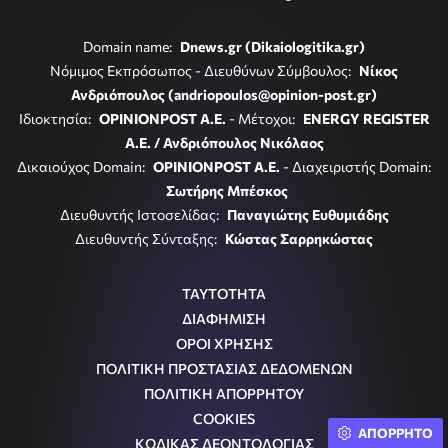
Domain name:
Dnews.gr (Dikaiologitika.gr)
Νόμιμος Εκπρόσωπος - Διευθύνων Σύμβουλος:
Νίκος
Ανδριόπουλος (andriopoulos@opinion-post.gr)
Ιδιοκτησία:
OPINIONPOST A.E.
- Μέτοχοι:
ENERGY REGISTER
Α.Ε. / Ανδριόπουλος Νικόλαος
Δικαιούχος Domain:
OPINIONPOST A.E.
- Διαχειριστής Domain:
Σωτήρης Μπέσκος
Διευθυντής Ιστοσελίδας:
Παναγιώτης Ευθυμιάδης
Διευθυντής Σύνταξης:
Κώστας Σαρρηκώστας
ΤΑΥΤΟΤΗΤΑ
ΔΙΑΦΗΜΙΣΗ
ΟΡΟΙ ΧΡΗΣΗΣ
ΠΟΛΙΤΙΚΗ ΠΡΟΣΤΑΣΙΑΣ ΔΕΔΟΜΕΝΩΝ
ΠΟΛΙΤΙΚΗ ΑΠΟΡΡΗΤΟΥ
COOKIES
ΑΠΟΡΡΗΤΟ
ΚΩΔΙΚΑΣ ΔΕΟΝΤΟΛΟΓΙΑΣ