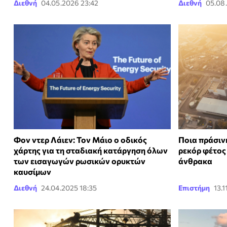
Διεθνή
04.05.2026 23:42
Διεθνή
05.08
Φον ντερ Λάιεν: Τον Μάιο ο οδικός
Ποια πράσιν
χάρτης για τη σταδιακή κατάργηση όλων
ρεκόρ φέτος 
των εισαγωγών ρωσικών ορυκτών
άνθρακα
καυσίμων
Διεθνή
24.04.2025 18:35
Επιστήμη
13.1