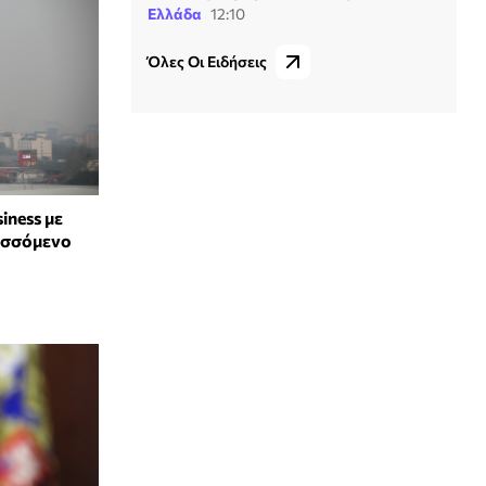
Ελλάδα
12:10
Όλες Οι Ειδήσεις
iness με
υσσόμενο