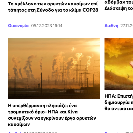
«Βόμβα» του
To «μέλλον» των ορυκτών καυσίμων επί
Διάσκεψη το
τάπητος στη Σύνοδο για το κλίμα COP28
Οικονομία
05.12.2023 16:14
Διεθνή
27.11.
ΗΠΑ: Επιστή
δημιουργία 
Η υπερθέρμανση πλησιάζει ένα
θα αντικατα
τρομακτικό όριο- ΗΠΑ και Κίνα
συνεχίζουν να εγκρίνουν έργα ορυκτών
καυσίμων