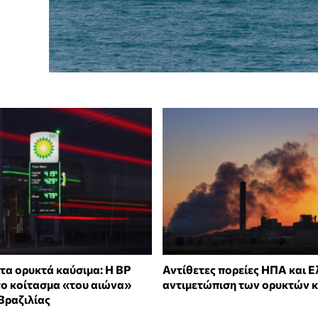
τα ορυκτά καύσιμα: H BP
Αντίθετες πορείες ΗΠΑ και 
ο κοίτασμα «του αιώνα»
αντιμετώπιση των ορυκτών 
Βραζιλίας