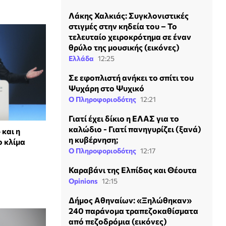
Λάκης Χαλκιάς: Συγκλονιστικές
στιγμές στην κηδεία του – Το
τελευταίο χειροκρότημα σε έναν
θρύλο της μουσικής (εικόνες)
Ελλάδα
12:25
Σε εφοπλιστή ανήκει το σπίτι του
Ψυχάρη στο Ψυχικό
Ο Πληροφοριοδότης
12:21
Γιατί έχει δίκιο η ΕΛΑΣ για το
καλώδιο - Γιατί πανηγυρίζει (ξανά)
και η
η κυβέρνηση;
ο κλίμα
Ο Πληροφοριοδότης
12:17
Καραβάνι της Ελπίδας και Θέουτα
Opinions
12:15
Δήμος Αθηναίων: «Ξηλώθηκαν»
240 παράνομα τραπεζοκαθίσματα
από πεζοδρόμια (εικόνες)