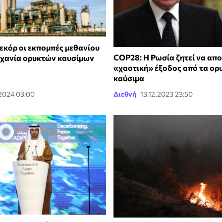
ρεκόρ οι εκπομπές μεθανίου
COP28: Η Ρωσία ζητεί να απο
ηχανία ορυκτών καυσίμων
«χαοτική» έξοδος από τα ορ
καύσιμα
.2024 03:00
Διεθνή
13.12.2023 23:50