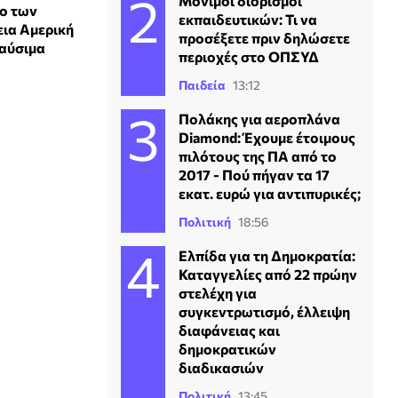
Μόνιμοι διορισμοί
το των
εκπαιδευτικών: Τι να
ια Αμερική
προσέξετε πριν δηλώσετε
καύσιμα
περιοχές στο ΟΠΣΥΔ
Παιδεία
13:12
Πολάκης για αεροπλάνα
Diamond: Έχουμε έτοιμους
πιλότους της ΠΑ από το
2017 - Πού πήγαν τα 17
εκατ. ευρώ για αντιπυρικές;
Πολιτική
18:56
Ελπίδα για τη Δημοκρατία:
Καταγγελίες από 22 πρώην
στελέχη για
συγκεντρωτισμό, έλλειψη
διαφάνειας και
δημοκρατικών
διαδικασιών
Πολιτική
13:45