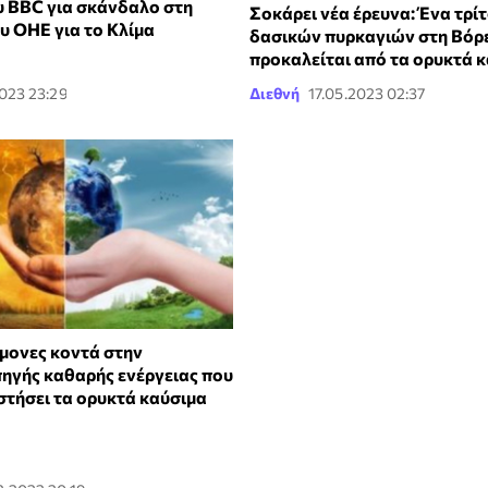
 BBC για σκάνδαλο στη
Σοκάρει νέα έρευνα: Ένα τρί
υ ΟΗΕ για το Κλίμα
δασικών πυρκαγιών στη Βόρε
προκαλείται από τα ορυκτά 
2023 23:29
Διεθνή
17.05.2023 02:37
μονες κοντά στην
πηγής καθαρής ενέργειας που
στήσει τα ορυκτά καύσιμα