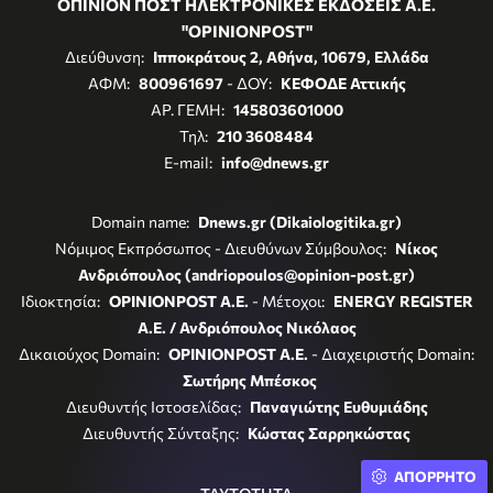
ΟΠΙΝΙΟΝ ΠΟΣΤ ΗΛΕΚΤΡΟΝΙΚΕΣ ΕΚΔΟΣΕΙΣ Α.Ε.
"OPINIONPOST"
Διεύθυνση:
Ιπποκράτους 2, Αθήνα, 10679, Ελλάδα
ΑΦΜ:
800961697
- ΔΟΥ:
ΚΕΦΟΔΕ Αττικής
ΑΡ. ΓΕΜΗ:
145803601000
Τηλ:
210 3608484
E-mail:
info@dnews.gr
Domain name:
Dnews.gr (Dikaiologitika.gr)
Νόμιμος Εκπρόσωπος - Διευθύνων Σύμβουλος:
Νίκος
Ανδριόπουλος (andriopoulos@opinion-post.gr)
Ιδιοκτησία:
OPINIONPOST A.E.
- Μέτοχοι:
ENERGY REGISTER
Α.Ε. / Ανδριόπουλος Νικόλαος
Δικαιούχος Domain:
OPINIONPOST A.E.
- Διαχειριστής Domain:
Σωτήρης Μπέσκος
Διευθυντής Ιστοσελίδας:
Παναγιώτης Ευθυμιάδης
Διευθυντής Σύνταξης:
Κώστας Σαρρηκώστας
ΑΠΟΡΡΗΤΟ