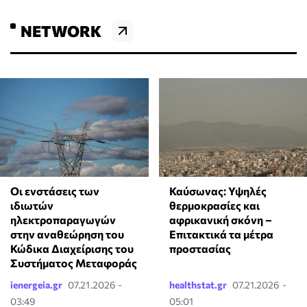
NETWORK
Οι ενστάσεις των
Καύσωνας: Υψηλές
ιδιωτών
θερμοκρασίες και
ηλεκτροπαραγωγών
αφρικανική σκόνη –
στην αναθεώρηση του
Επιτακτικά τα μέτρα
Κώδικα Διαχείρισης του
προστασίας
Συστήματος Μεταφοράς
ienergeia.gr
07.21.2026 -
healthstat.gr
07.21.2026 -
03:49
05:01