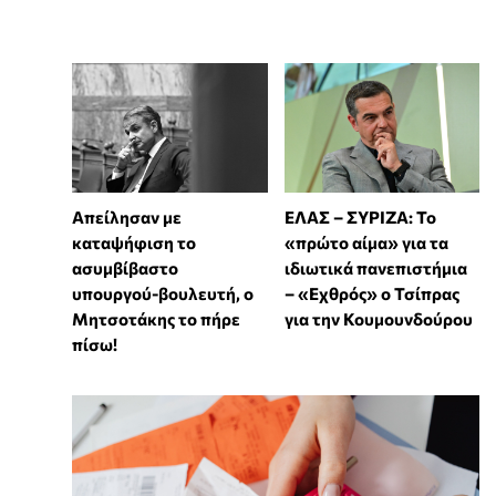
Απείλησαν με
ΕΛΑΣ – ΣΥΡΙΖΑ: Το
καταψήφιση το
«πρώτο αίμα» για τα
ασυμβίβαστο
ιδιωτικά πανεπιστήμια
υπουργού-βουλευτή, ο
– «Εχθρός» ο Τσίπρας
Μητσοτάκης το πήρε
για την Κουμουνδούρου
πίσω!