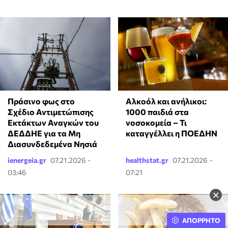
Αλκοόλ και ανήλικοι:
Πράσινο φως στο
1000 παιδιά στα
Σχέδιο Αντιμετώπισης
νοσοκομεία – Τι
Εκτάκτων Αναγκών του
καταγγέλλει η ΠΟΕΔΗΝ
ΔΕΔΔΗΕ για τα Μη
Διασυνδεδεμένα Νησιά
ienergeia.gr
07.21.2026 -
healthstat.gr
07.21.2026 -
03:46
07:21
×
ΑΠΟΡΡΗΤΟ