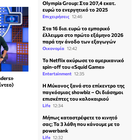
Olympia Group: Στα 207,4 εκατ.
ευρώ το ενεργητικό το 2025
Επιχειρήσεις
12:46
Στα 16 δισ. ευρώ το εμπορικό
έλλειμμα στο πρώτο εξάμηνο 2026
παρά την άνοδο των εξαγωγών
Οικονομία
12:42
Το Netflix ακύρωσε το αμερικανικό
spin-off του «Squid Game»
Entertainment
12:35
ders»
ίντεο)
Η Μύκονος ξανά στο επίκεντρο της
παγκόσμιας showbiz – Οι διάσημοι
επισκέπτες του καλοκαιριού
Life
12:34
Μήπως καταστρέφετε το κινητό
σας; Τα 3 λάθη που κάνουμε με το
powerbank
Life
12:32