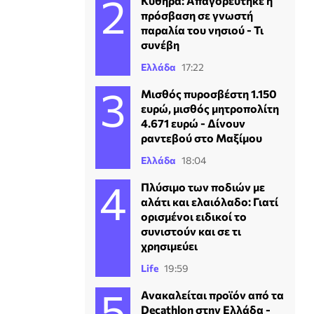
Κύθηρα: Απαγορεύτηκε η
πρόσβαση σε γνωστή
παραλία του νησιού - Τι
συνέβη
Ελλάδα
17:22
Μισθός πυροσβέστη 1.150
ευρώ, μισθός μητροπολίτη
4.671 ευρώ - Δίνουν
ραντεβού στο Μαξίμου
Ελλάδα
18:04
Πλύσιμο των ποδιών με
αλάτι και ελαιόλαδο: Γιατί
ορισμένοι ειδικοί το
συνιστούν και σε τι
χρησιμεύει
Life
19:59
Ανακαλείται προϊόν από τα
Decathlon στην Ελλάδα -