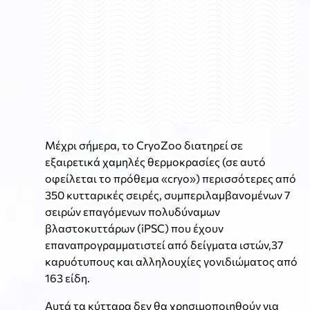
Μέχρι σήμερα, το CryoZoo διατηρεί σε
εξαιρετικά χαμηλές θερμοκρασίες (σε αυτό
οφείλεται το πρόθεμα «cryo») περισσότερες από
350 κυτταρικές σειρές, συμπεριλαμβανομένων 7
σειρών επαγόμενων πολυδύναμων
βλαστοκυττάρων (iPSC) που έχουν
επαναπρογραμματιστεί από δείγματα ιστών,37
καρυότυπους και αλληλουχίες γονιδιώματος από
163 είδη.
Αυτά τα κύτταρα δεν θα χρησιμοποιηθούν για