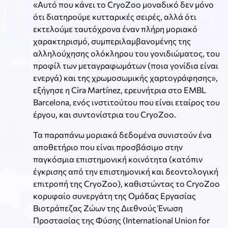
«Αυτό που κάνει το CryoZoo μοναδικό δεν μόνο
ότι διατηρούμε κυτταρικές σειρές, αλλά ότι
εκτελούμε ταυτόχρονα έναν πλήρη μοριακό
χαρακτηρισμό, συμπεριλαμβανομένης της
αλληλούχησης ολόκληρου του γονιδιώματος, του
προφίλ των μεταγραφωμάτων (ποια γονίδια είναι
ενεργά) και της χρωμοσωμικής χαρτογράφησης»,
εξήγησε η Cira Martínez, ερευνήτρια στο EMBL
Barcelona, ενός ινστιτούτου που είναι εταίρος του
έργου, και συντονίστρια του CryoZoo.
Τα παραπάνω μοριακά δεδομένα συνιστούν ένα
αποθετήριο που είναι προσβάσιμο στην
παγκόσμια επιστημονική κοινότητα (κατόπιν
έγκρισης από την επιστημονική και δεοντολογική
επιτροπή της CryoZoo), καθιστώντας το CryoZoo
κορυφαίο συνεργάτη της Ομάδας Εργασίας
Βιοτράπεζας Ζώων της Διεθνούς Ένωση
Προστασίας της Φύσης (International Union for