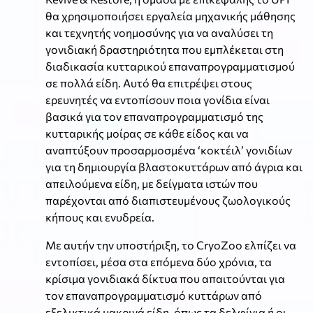
θα χρησιμοποιήσει εργαλεία μηχανικής μάθησης
και τεχνητής νοημοσύνης για να αναλύσει τη
γονιδιακή δραστηριότητα που εμπλέκεται στη
διαδικασία κυτταρικού επαναπρογραμματισμού
σε πολλά είδη. Αυτό θα επιτρέψει στους
ερευνητές να εντοπίσουν ποια γονίδια είναι
βασικά για τον επαναπρογραμματισμό της
κυτταρικής μοίρας σε κάθε είδος και να
αναπτύξουν προσαρμοσμένα ‘κοκτέιλ’ γονιδίων
για τη δημιουργία βλαστοκυττάρων από άγρια και
απειλούμενα είδη, με δείγματα ιστών που
παρέχονται από διαπιστευμένους ζωολογικούς
κήπους και ενυδρεία.
Με αυτήν την υποστήριξη, το CryoZoo ελπίζει να
εντοπίσει, μέσα στα επόμενα δύο χρόνια, τα
κρίσιμα γονιδιακά δίκτυα που απαιτούνται για
τον επαναπρογραμματισμό κυττάρων από
εξελικτικά μακρινά είδη, όπως τα δελφίνια ή οι