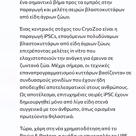
ένα σημαντικό βήμα προς τα εμπρός στην
παραγωγή και μελέτη σειρών βλαστοκυττάρων
από είδη άγριων ζώων.
Ένας κεντρικός στόχος του CryoZoo είναι η
παραγωγή iPSCs, επαγόμενων πολυδύναμων
βλαστοκυττάρων από είδη άγριων ζώων,
επιτρέποντας μελέτες in vitro που
ελαχιστοποιούν την ανάγκη για έρευνα σε
ζωντανά ζώα. Μέχρι σήμερα, οι τεχνικές
επαναπρογραμματισμού κυττάρων βασίζονταν σε
συνδυασμούς γονιδίων που έχουν ήδη
αποδειχθεί αποτελεσματικοί στους ανθρώπους.
Ως αποτέλεσμα, επιτυχημένες σειρές iPSC έχουν
δημιουργηθεί μόνο από λίγα είδη στενά
συγγενικά με τον άνθρωπο, όπως ορισμένα
πρωτεύοντα θηλαστικά.
Τώρα, χάρη στη νέα χρηματοδότηση από το
Revive & Restore, η ομάδα με επικεφαλής το UPF