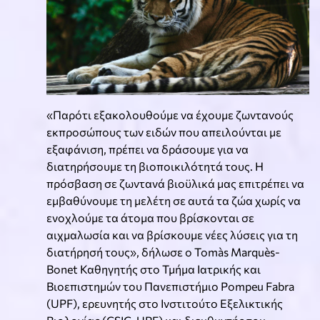
«Παρότι εξακολουθούμε να έχουμε ζωντανούς
εκπροσώπους των ειδών που απειλούνται με
εξαφάνιση, πρέπει να δράσουμε για να
διατηρήσουμε τη βιοποικιλότητά τους. Η
πρόσβαση σε ζωντανά βιοϋλικά μας επιτρέπει να
εμβαθύνουμε τη μελέτη σε αυτά τα ζώα χωρίς να
ενοχλούμε τα άτομα που βρίσκονται σε
αιχμαλωσία και να βρίσκουμε νέες λύσεις για τη
διατήρησή τους», δήλωσε ο Tomàs Marquès-
Bonet Καθηγητής στο Τμήμα Ιατρικής και
Βιοεπιστημών του Πανεπιστήμιο Pompeu Fabra
(UPF), ερευνητής στο Ινστιτούτο Εξελικτικής