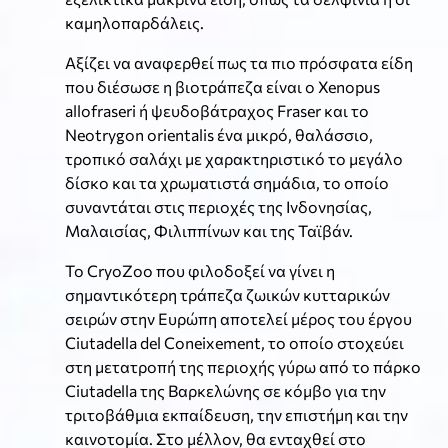
καμηλοπαρδάλεις.
Αξίζει να αναφερθεί πως τα πιο πρόσφατα είδη
που διέσωσε η βιοτράπεζα είναι ο Xenopus
allofraseri ή ψευδοβάτραχος Fraser και το
Neotrygon orientalis ένα μικρό, θαλάσσιο,
τροπικό σαλάχι με χαρακτηριστικό το μεγάλο
δίσκο και τα χρωματιστά σημάδια, το οποίο
συναντάται στις περιοχές της Ινδονησίας,
Μαλαισίας, Φιλιππίνων και της Ταϊβάν.
Το CryoZoo που φιλοδοξεί να γίνει η
σημαντικότερη τράπεζα ζωικών κυτταρικών
σειρών στην Ευρώπη αποτελεί μέρος του έργου
Ciutadella del Coneixement, το οποίο στοχεύει
στη μετατροπή της περιοχής γύρω από το πάρκο
Ciutadella της Βαρκελώνης σε κόμβο για την
τριτοβάθμια εκπαίδευση, την επιστήμη και την
καινοτομία. Στο μέλλον, θα ενταχθεί στο