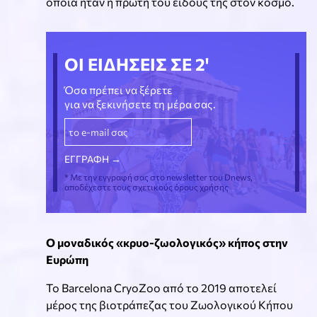
οποία ήταν η πρώτη του είδους της στον κόσμο.
ΟΙ ΕΙΔΗΣΕΙΣ ΣΕ 2'
Όσα πρέπει να ξέρετε
για να ξεκινήσετε τη μέρα σας.
* Με την εγγραφή σας στο newsletter του Dnews,
αποδέχεστε τους σχετικούς όρους χρήσης
Ο μοναδικός «κρυο-ζωολογικός» κήπος στην
Ευρώπη
Το Barcelona CryoZoo από το 2019 αποτελεί
μέρος της βιοτράπεζας του Ζωολογικού Κήπου