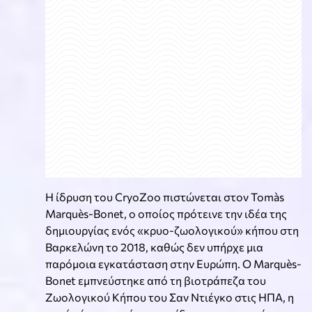
Η ίδρυση του CryoZoo πιστώνεται στον Tomàs
Marquès-Bonet, ο οποίος πρότεινε την ιδέα της
δημιουργίας ενός «κρυο-ζωολογικού» κήπου στη
Βαρκελώνη το 2018, καθώς δεν υπήρχε μια
παρόμοια εγκατάσταση στην Ευρώπη. Ο Marquès-
Bonet εμπνεύστηκε από τη βιοτράπεζα του
Ζωολογικού Κήπου του Σαν Ντιέγκο στις ΗΠΑ, η