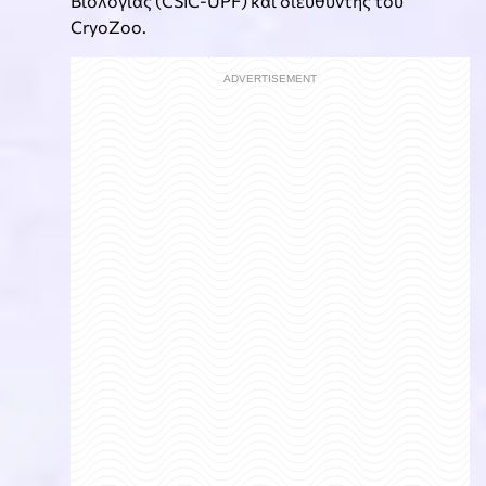
Βιολογίας (CSIC-UPF) και διευθυντής του
CryoZoo.