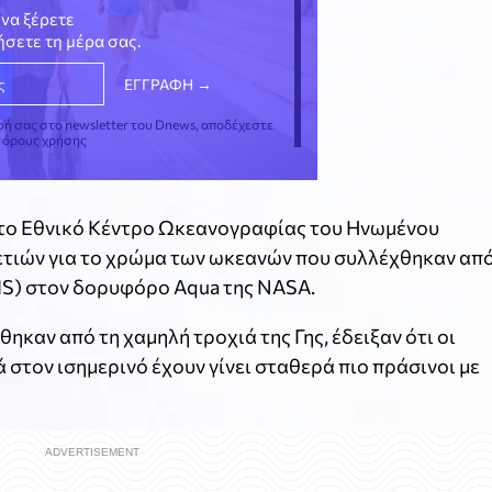
να ξέρετε
νήσετε τη μέρα σας.
φή σας στο newsletter του Dnews, αποδέχεστε
ς όρους χρήσης
ε το Εθνικό Κέντρο Ωκεανογραφίας του Ηνωμένου
ετιών για το χρώμα των ωκεανών που συλλέχθηκαν απ
S) στον δορυφόρο Aqua της NASA.
καν από τη χαμηλή τροχιά της Γης, έδειξαν ότι οι
 στον ισημερινό έχουν γίνει σταθερά πιο πράσινοι με