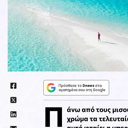
Πρόσθεσε το
Dnews
στα
αγαπημένα σου στη Google
Π
άνω από τους μισο
χρώμα τα τελευταία 
αυτό φταίει η υπε