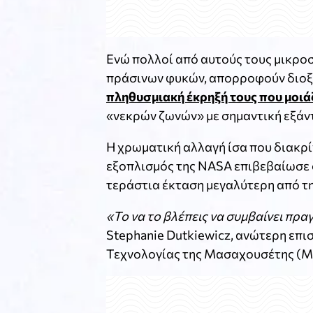
Ενώ πολλοί από αυτούς τους μικρ
πράσινων φυκών, απορροφούν διοξε
πληθυσμιακή έκρηξή τους που μοιάζ
«νεκρών ζωνών» με σημαντική εξάν
Η χρωματική αλλαγή ίσα που διακρί
εξοπλισμός της NASA επιβεβαίωσε 
τεράστια έκταση μεγαλύτερη από τη σ
«Το να το βλέπεις να συμβαίνει πρα
Stephanie Dutkiewicz, ανώτερη επι
Τεχνολογίας της Μασαχουσέτης (MIT