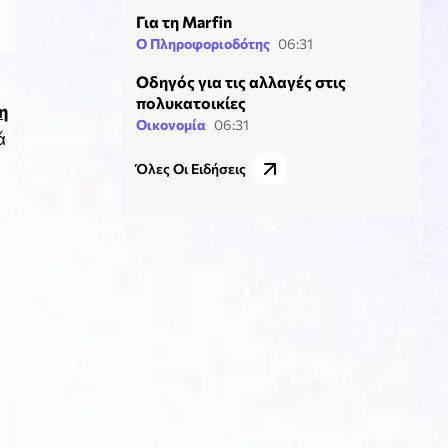
Για τη Marfin
Ο Πληροφοριοδότης
06:31
Οδηγός για τις αλλαγές στις
πολυκατοικίες
η
Οικονομία
06:31
ά
Όλες Οι Ειδήσεις