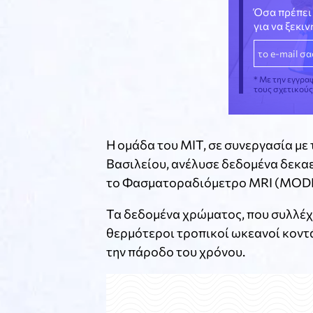
Όσα πρέπει 
για να ξεκι
* Με την εγγρα
τους σχετικού
Η ομάδα του MIT, σε συνεργασία μ
Βασιλείου, ανέλυσε δεδομένα δεκα
το Φασματοραδιόμετρο MRI (MODI
Τα δεδομένα χρώματος, που συλλέχθη
θερμότεροι τροπικοί ωκεανοί κοντά
την πάροδο του χρόνου.