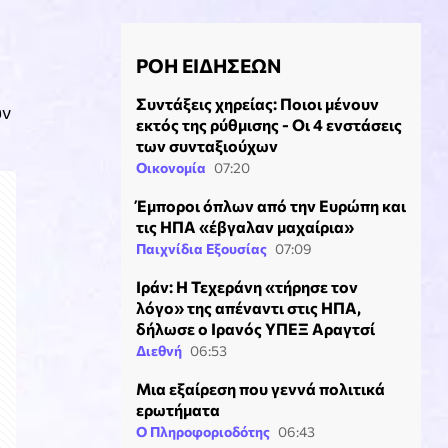
ΡΟΗ ΕΙΔΗΣΕΩΝ
Συντάξεις χηρείας: Ποιοι μένουν
υν
εκτός της ρύθμισης - Οι 4 ενστάσεις
των συνταξιούχων
Οικονομία
07:20
Έμποροι όπλων από την Ευρώπη και
τις ΗΠΑ «έβγαλαν μαχαίρια»
Παιχνίδια Εξουσίας
07:09
Ιράν: Η Τεχεράνη «τήρησε τον
λόγο» της απέναντι στις ΗΠΑ,
δήλωσε ο Ιρανός ΥΠΕΞ Αραγτσί
Διεθνή
06:53
Μια εξαίρεση που γεννά πολιτικά
ερωτήματα
Ο Πληροφοριοδότης
06:43