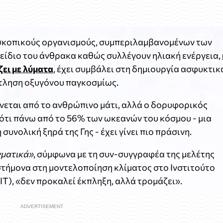
οσκοπικούς οργανισμούς, συμπεριλαμβανομένων των
ίδιο του άνθρακα καθώς συλλέγουν ηλιακή ενέργεια,
ει με λύματα
, έχει συμβάλει στη δημιουργία ασφυκτικ
τληση οξυγόνου παγκοσμίως.
νεται από το ανθρώπινο μάτι, αλλά ο δορυφορικός
ότι πάνω από το 56% των ωκεανών του κόσμου - μια
υνολική ξηρά της Γης - έχει γίνει πιο πράσινη.
γματικά»
, σύμφωνα με τη συν-συγγραφέα της μελέτης
στήμονα στη μοντελοποίηση κλίματος στο Ινστιτούτο
), «δεν προκαλεί έκπληξη, αλλά τρομάζει».