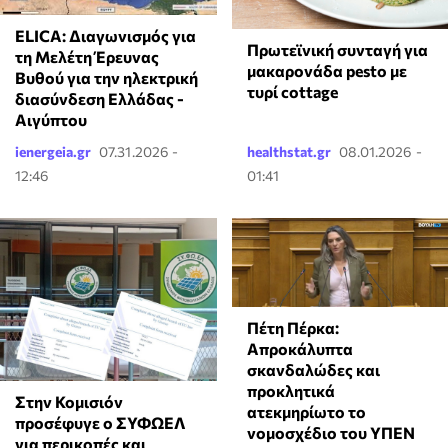
ELICA: Διαγωνισμός για
Πρωτεϊνική συνταγή για
τη Μελέτη Έρευνας
μακαρονάδα pesto με
Βυθού για την ηλεκτρική
τυρί cottage
διασύνδεση Ελλάδας -
Αιγύπτου
ienergeia.gr
07.31.2026 -
healthstat.gr
08.01.2026 -
12:46
01:41
Πέτη Πέρκα:
Απροκάλυπτα
σκανδαλώδες και
προκλητικά
Στην Κομισιόν
ατεκμηρίωτο το
προσέφυγε ο ΣΥΦΩΕΛ
νομοσχέδιο του ΥΠΕΝ
για περικοπές και