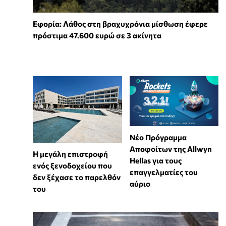
Εφορία: Λάθος στη βραχυχρόνια μίσθωση έφερε
πρόστιμα 47.600 ευρώ σε 3 ακίνητα
Νέο Πρόγραμμα
Αποφοίτων της Allwyn
Η μεγάλη επιστροφή
Hellas για τους
ενός ξενοδοχείου που
επαγγελματίες του
δεν ξέχασε το παρελθόν
αύριο
του