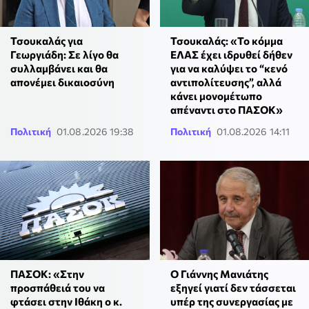
Τσουκαλάς για
Τσουκαλάς: «Το κόμμα
Γεωργιάδη: Σε λίγο θα
ΕΛΑΣ έχει ιδρυθεί δήθεν
συλλαμβάνει και θα
για να καλύψει το “κενό
απονέμει δικαιοσύνη
αντιπολίτευσης”, αλλά
κάνει μονομέτωπο
απέναντι στο ΠΑΣΟΚ»
Πολιτική
01.08.2026 19:38
Πολιτική
01.08.2026 14:11
ΠΑΣΟΚ: «Στην
Ο Γιάννης Μανιάτης
προσπάθειά του να
εξηγεί γιατί δεν τάσσεται
φτάσει στην Ιθάκη ο κ.
υπέρ της συνεργασίας με