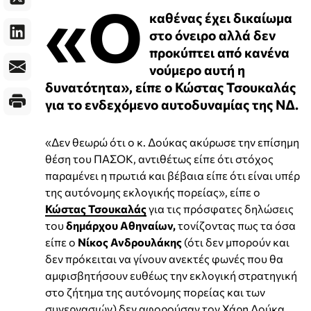
«Ο
καθένας έχει δικαίωμα
στο όνειρο αλλά δεν
προκύπτει από κανένα
νούμερο αυτή η
δυνατότητα», είπε ο Κώστας Τσουκαλάς
για το ενδεχόμενο αυτοδυναμίας της ΝΔ.
«Δεν θεωρώ ότι ο κ. Δούκας ακύρωσε την επίσημη
θέση του ΠΑΣΟΚ, αντιθέτως είπε ότι στόχος
παραμένει η πρωτιά και βέβαια είπε ότι είναι υπέρ
της αυτόνομης εκλογικής πορείας», είπε ο
Κώστας Τσουκαλάς
για τις πρόσφατες δηλώσεις
του
δημάρχου Αθηναίων,
τονίζοντας πως τα όσα
είπε ο
Νίκος Ανδρουλάκης
(ότι δεν μπορούν και
δεν πρόκειται να γίνουν ανεκτές φωνές που θα
αμφισβητήσουν ευθέως την εκλογική στρατηγική
στο ζήτημα της αυτόνομης πορείας και των
συνεργασιών) δεν αφορούσαν τον Χάρη Δούκα,