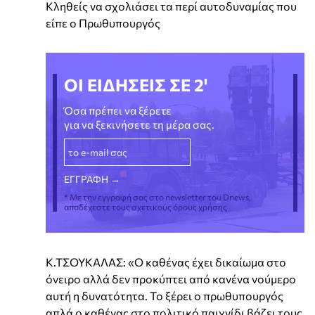
Κληθείς να σχολιάσει τα περί αυτοδυναμίας που
είπε ο Πρωθυπουργός
ΟΙ ΕΙΔΗΣΕΙΣ ΣΕ 2'
Όσα πρέπει να ξέρετε
για να ξεκινήσετε τη μέρα σας.
* Με την εγγραφή σας στο newsletter του Dnews,
αποδέχεστε τους σχετικούς όρους χρήσης
Κ.ΤΣΟΥΚΑΛΑΣ: «Ο καθένας έχει δικαίωμα στο
όνειρο αλλά δεν προκύπτει από κανένα νούμερο
αυτή η δυνατότητα. Το ξέρει ο πρωθυπουργός
απλά ο καθένας στο πολιτικό παιχνίδι βάζει τους