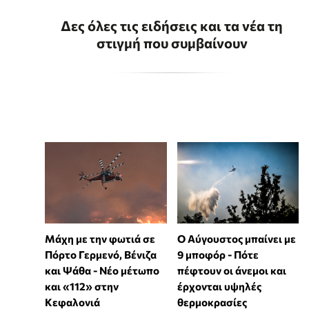
Δες όλες τις ειδήσεις και τα νέα τη
στιγμή που συμβαίνουν
Μάχη με την φωτιά σε
Ο Αύγουστος μπαίνει με
Πόρτο Γερμενό, Βένιζα
9 μποφόρ - Πότε
και Ψάθα - Νέο μέτωπο
πέφτουν οι άνεμοι και
και «112» στην
έρχονται υψηλές
Κεφαλονιά
θερμοκρασίες