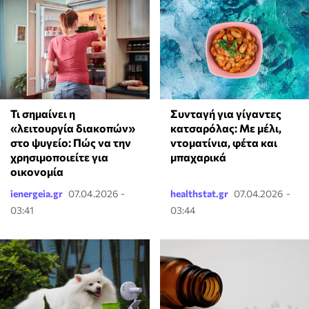
Τι σημαίνει η
Συνταγή για γίγαντες
«λειτουργία διακοπών»
κατσαρόλας: Με μέλι,
στο ψυγείο: Πώς να την
ντοματίνια, φέτα και
χρησιμοποιείτε για
μπαχαρικά
οικονομία
ienergeia.gr
07.04.2026 -
healthstat.gr
07.04.2026 -
03:41
03:44