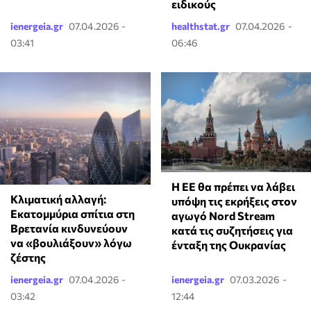
ειδικούς
ienergeia.gr
07.04.2026 -
healthstat.gr
07.04.2026 -
03:41
06:46
Η ΕΕ θα πρέπει να λάβει
Κλιματική αλλαγή:
υπόψη τις εκρήξεις στον
Εκατομμύρια σπίτια στη
αγωγό Nord Stream
Βρετανία κινδυνεύουν
κατά τις συζητήσεις για
να «βουλιάξουν» λόγω
ένταξη της Ουκρανίας
ζέστης
ienergeia.gr
07.04.2026 -
ienergeia.gr
07.03.2026 -
03:42
12:44