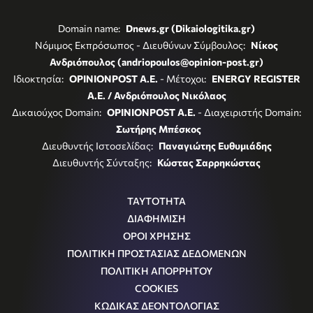
Domain name:
Dnews.gr (Dikaiologitika.gr)
Νόμιμος Εκπρόσωπος - Διευθύνων Σύμβουλος:
Νίκος
Ανδριόπουλος (andriopoulos@opinion-post.gr)
Ιδιοκτησία:
OPINIONPOST A.E.
- Μέτοχοι:
ENERGY REGISTER
Α.Ε. / Ανδριόπουλος Νικόλαος
Δικαιούχος Domain:
OPINIONPOST A.E.
- Διαχειριστής Domain:
Σωτήρης Μπέσκος
Διευθυντής Ιστοσελίδας:
Παναγιώτης Ευθυμιάδης
Διευθυντής Σύνταξης:
Κώστας Σαρρηκώστας
ΤΑΥΤΟΤΗΤΑ
ΔΙΑΦΗΜΙΣΗ
ΟΡΟΙ ΧΡΗΣΗΣ
ΠΟΛΙΤΙΚΗ ΠΡΟΣΤΑΣΙΑΣ ΔΕΔΟΜΕΝΩΝ
ΠΟΛΙΤΙΚΗ ΑΠΟΡΡΗΤΟΥ
COOKIES
ΚΩΔΙΚΑΣ ΔΕΟΝΤΟΛΟΓΙΑΣ