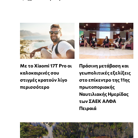
Με το Xiaomi 17T Pro οι
Πράσινη μετάβαση και
καλοκαιρινές σου
γεωπολιτικές εξελίξεις
στιγμές κρατούν λίγο
στο επίκεντρο της 11ης
περισσότερο
πρωτοποριακής
Ναυτιλιακής Ημερίδας
των ΣΑΕΚ ΑΛΦΑ
Πειραιά