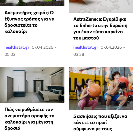
Ανεμιστήρες χειρός: Ο
έξυπνος τρόπος για να
AstraZeneca: Εγκρίθηκε
δροσιστείτε το
το Enhertu στην Ευρώπη
καλοκαίρι
για έναν τύπο καρκίνο
του μαστού
healthstat.gr
07.04.2026 -
healthstat.gr
07.04.2026 -
05:03
03:28
Πώς να ρυθμίσετε τον
ανεμιστήρα οροφής το
5 ασκήσεις που αξίζει να
καλοκαίρι για μέγιστη
κάνετε το πρωί
δροσιά
σύμφωνα με τους