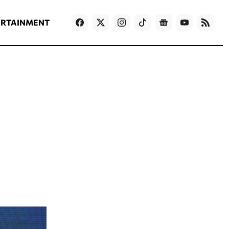
ΡΟΗ ΕΙΔΗΣΕΩΝ
T
NEWS IN ENGLISH
Games
ERTAINMENT