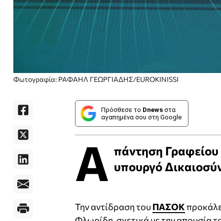
Φωτογραφία: ΡΑΦΑΗΛ ΓΕΩΡΓΙΑΔΗΣ/EUROKINISSI
Πρόσθεσε το
Dnews
στα
αγαπημένα σου στη Google
Α
πάντηση Γραφείου
υπουργό Δικαιοσύν
Την αντίδραση του
ΠΑΣΟΚ
προκάλε
Φλωρίδη, σχετικά με την απουσία τ