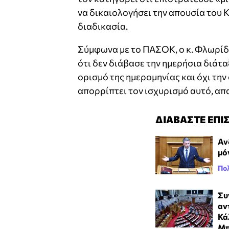
να δικαιολογήσει την απουσία του
διαδικασία.
Σύμφωνα με το ΠΑΣΟΚ, ο κ. Φλωρίδ
ότι δεν διάβασε την ημερήσια διάτα
ορισμό της ημερομηνίας και όχι την
απορρίπτει τον ισχυρισμό αυτό, απ
ΔΙΑΒΑΣΤΕ ΕΠΙ
Αν
μό
Πολ
Συ
αν
Κά
Μπ