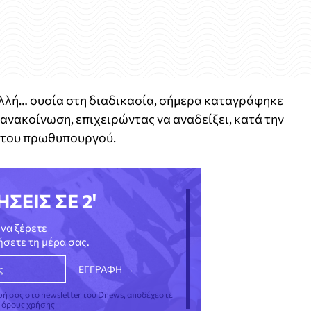
ολλή… ουσία στη διαδικασία, σήμερα καταγράφηκε
ανακοίνωση, επιχειρώντας να αναδείξει, κατά την
η του πρωθυπουργού.
ΗΣΕΙΣ ΣΕ 2'
να ξέρετε
νήσετε τη μέρα σας.
φή σας στο newsletter του Dnews, αποδέχεστε
ς όρους χρήσης