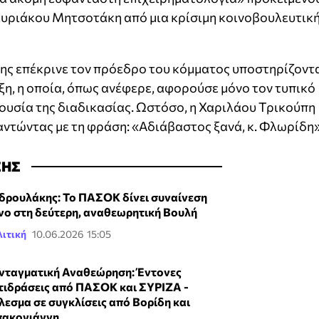
 Κυριάκου Μητσοτάκη από μια κρίσιμη κοινοβουλευτικ
ης επέκρινε τον πρόεδρο του κόμματος υποστηρίζοντ
ξη, η οποία, όπως ανέφερε, αφορούσε μόνο τον τυπικό
 ουσία της διαδικασίας. Ωστόσο, η Χαριλάου Τρικούπη
αντώντας με τη φράση: «Αδιάβαστος ξανά, κ. Φλωρίδη»
ΣΗΣ
δρουλάκης: Το ΠΑΣΟΚ δίνει συναίνεση
νο στη δεύτερη, αναθεωρητική Βουλή
ιτική
10.06.2026 15:05
νταγματική Αναθεώρηση: Έντονες
τιδράσεις από ΠΑΣΟΚ και ΣΥΡΙΖΑ -
λεσμα σε συγκλίσεις από Βορίδη και
ακογιάννη