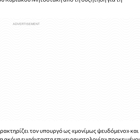
ρακτηρίζει τον υπουργό ως «μονίμως ψευδόμενο» και
μια ακόμη ευφάνταστη επιχειρηματολογία» προκειμένο