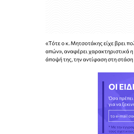
«Τότε ο κ. Μητσοτάκης είχε βρει π
απών», αναφέρει χαρακτηριστικά η 
άποψή της, την αντίφαση στη στάσ
ΟΙ ΕΙΔ
Όσα πρέπει 
για να ξεκι
* Με την εγγρα
τους σχετικού