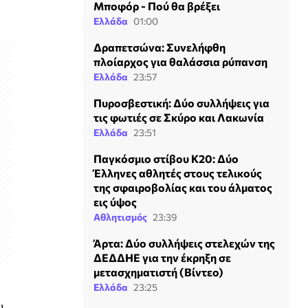
Μποφόρ - Πού θα βρέξει
Ελλάδα
01:00
Δραπετσώνα: Συνελήφθη
πλοίαρχος για θαλάσσια ρύπανση
Ελλάδα
23:57
Πυροσβεστική: Δύο συλλήψεις για
τις φωτιές σε Σκύρο και Λακωνία
Ελλάδα
23:51
Παγκόσμιο στίβου Κ20: Δύο
Έλληνες αθλητές στους τελικούς
της σφαιροβολίας και του άλματος
εις ύψος
Αθλητισμός
23:39
Άρτα: Δύο συλλήψεις στελεχών της
ΔΕΔΔΗΕ για την έκρηξη σε
μετασχηματιστή (Βίντεο)
Ελλάδα
23:25
υ