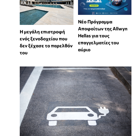
Νέο Πρόγραμμα
Αποφοίτων της Allwyn
Η μεγάλη επιστροφή
Hellas για τους
ενός ξενοδοχείου που
επαγγελματίες του
δεν ξέχασε το παρελθόν
αύριο
του