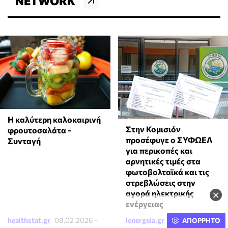
NETWORK
Η καλύτερη καλοκαιρινή
Στην Κομισιόν
φρουτοσαλάτα -
προσέφυγε ο ΣΥΦΩΕΛ
Συνταγή
για περικοπές και
αρνητικές τιμές στα
φωτοβολταϊκά και τις
στρεβλώσεις στην
×
αγορά ηλεκτρικής
ενέργειας
healthstat.gr
08.02.2026 -
ienergeia.gr
07.31.2026 -
ΑΠΟΡΡΗΤΟ