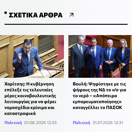
ΣΧΕΤΙΚΆ ΆΡΘΡΑ
Χαρίτσης: Η κυβέρνηση
Βουλή: Ψηφίστηκε με τις
επέλεξε τις τελευταίες
ψήφους της ΝΔ το ν/σ για
μέρες κοινοβουλευτικής
το νερό – «Απόπειρα
λειτουργίας για να φέρει
εμπορευματοποίησης»
νομοσχέδια κρίσιμα και
καταγγέλλει το ΠΑΣΟΚ
καταστροφικά
Πολιτική
01.08.2026 12:33
Πολιτική
31.07.2026 12:31