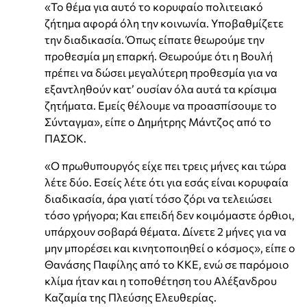
«Το θέμα για αυτό το κορυφαίο πολιτειακό
ζήτημα αφορά όλη την κοινωνία. Υποβαθμίζετε
την διαδικασία. Όπως είπατε θεωρούμε την
προθεσμία μη επαρκή. Θεωρούμε ότι η Βουλή
πρέπει να δώσει μεγαλύτερη προθεσμία για να
εξαντληθούν κατ’ ουσίαν όλα αυτά τα κρίσιμα
ζητήματα. Εμείς θέλουμε να προασπίσουμε το
Σύνταγμα», είπε ο Δημήτρης Μάντζος από το
ΠΑΣΟΚ.
«Ο πρωθυπουργός είχε πει τρεις μήνες και τώρα
λέτε δύο. Εσείς λέτε ότι για εσάς είναι κορυφαία
διαδικασία, άρα γιατί τόσο ζόρι να τελειώσει
τόσο γρήγορα; Και επειδή δεν κοιμόμαστε όρθιοι,
υπάρχουν σοβαρά θέματα. Δίνετε 2 μήνες για να
μην μπορέσει και κινητοποιηθεί ο κόσμος», είπε ο
Θανάσης Παφίλης από το ΚΚΕ, ενώ σε παρόμοιο
κλίμα ήταν και η τοποθέτηση του Αλέξανδρου
Καζαμία της Πλεύσης Ελευθερίας.