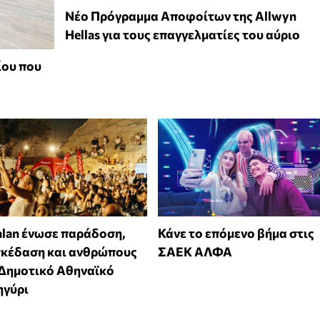
Νέο Πρόγραμμα Αποφοίτων της Allwyn
Hellas για τους επαγγελματίες του αύριο
ίου που
alan ένωσε παράδοση,
Κάνε το επόμενο βήμα στις
σκέδαση και ανθρώπους
ΣΑΕΚ ΑΛΦΑ
 Δημοτικό Αθηναϊκό
ηγύρι