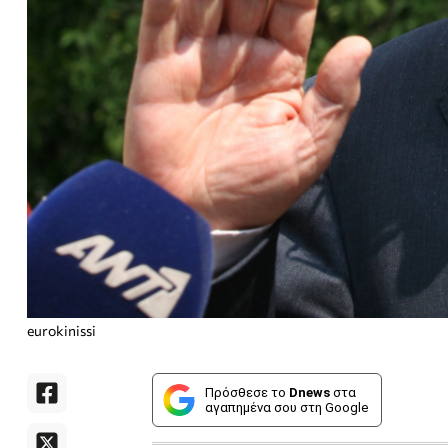
eurokinissi
Πρόσθεσε το
Dnews
στα
αγαπημένα σου στη Google