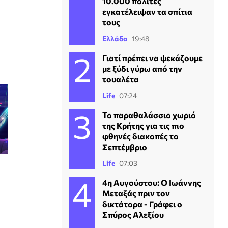
10.000 πολίτες
εγκατέλειψαν τα σπίτια
τους
Ελλάδα
19:48
Γιατί πρέπει να ψεκάζουμε
με ξύδι γύρω από την
τουαλέτα
Life
07:24
Το παραθαλάσσιο χωριό
της Κρήτης για τις πιο
φθηνές διακοπές το
Σεπτέμβριο
Life
07:03
4η Αυγούστου: Ο Ιωάννης
Μεταξάς πριν τον
δικτάτορα - Γράφει ο
Σπύρος Αλεξίου