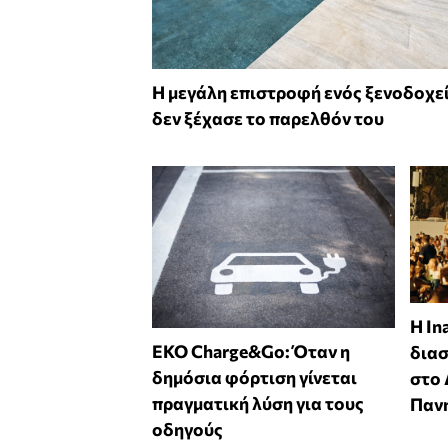
Η μεγάλη επιστροφή ενός ξενοδοχε
δεν ξέχασε το παρελθόν του
Η In
EKO Charge&Go: Όταν η
δια
δημόσια φόρτιση γίνεται
στο
πραγματική λύση για τους
Παν
οδηγούς