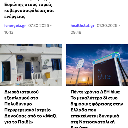
Ευρώπης στους τομείς
κυβερνοασφάλειας και
ενέργειας
ienergeia.gr
07.30.2026 -
healthstat.gr
07.30.2026 -
10:13
09:48
Δωρεά ιατρικού
Πέντε χρόνια ΔΕΗ blue:
εξοπλισμού στο
Το μεγαλύτερο δίκτυο
Πολυδύναμο
δημόσιας φόρτισης στην
Περιφερειακό Ιατρείο
Ελλάδα που
Δονούσας από το «Μαζί
επεκτείνεται δυναμικά
για το Παιδί»
στη Νοτιοανατολική
Ευρώπη