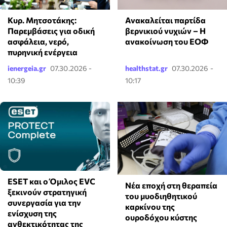
Κυρ. Μητσοτάκης:
Ανακαλείται παρτίδα
Παρεμβάσεις για οδική
βερνικιού νυχιών – Η
ασφάλεια, νερό,
ανακοίνωση του ΕΟΦ
πυρηνική ενέργεια
ienergeia.gr
07.30.2026 -
healthstat.gr
07.30.2026 -
10:39
10:17
ESET και ο Όμιλος EVC
Νέα εποχή στη θεραπεία
ξεκινούν στρατηγική
του μυοδιηθητικού
συνεργασία για την
καρκίνου της
ενίσχυση της
ουροδόχου κύστης
ανθεκτικότητας της