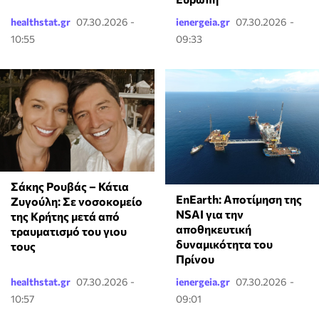
healthstat.gr
07.30.2026 -
ienergeia.gr
07.30.2026 -
10:55
09:33
Σάκης Ρουβάς – Κάτια
EnEarth: Αποτίμηση της
Ζυγούλη: Σε νοσοκομείο
NSAI για την
της Κρήτης μετά από
αποθηκευτική
τραυματισμό του γιου
δυναμικότητα του
τους
Πρίνου
healthstat.gr
07.30.2026 -
ienergeia.gr
07.30.2026 -
10:57
09:01