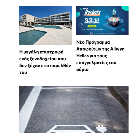
Νέο Πρόγραμμα
Αποφοίτων της Allwyn
Η μεγάλη επιστροφή
Hellas για τους
ενός ξενοδοχείου που
επαγγελματίες του
δεν ξέχασε το παρελθόν
αύριο
του