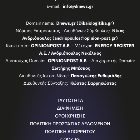
E-mail:
info@dnews.gr
Domain name:
Dnews.gr (Dikaiologitika.gr)
Νόμιμος Εκπρόσωπος - Διευθύνων Σύμβουλος:
Νίκος
Ανδριόπουλος (andriopoulos@opinion-post.gr)
Ιδιοκτησία:
OPINIONPOST A.E.
- Μέτοχοι:
ENERGY REGISTER
Α.Ε. / Ανδριόπουλος Νικόλαος
Δικαιούχος Domain:
OPINIONPOST A.E.
- Διαχειριστής Domain:
Σωτήρης Μπέσκος
Διευθυντής Ιστοσελίδας:
Παναγιώτης Ευθυμιάδης
Διευθυντής Σύνταξης:
Κώστας Σαρρηκώστας
ΤΑΥΤΟΤΗΤΑ
ΔΙΑΦΗΜΙΣΗ
ΟΡΟΙ ΧΡΗΣΗΣ
ΠΟΛΙΤΙΚΗ ΠΡΟΣΤΑΣΙΑΣ ΔΕΔΟΜΕΝΩΝ
ΠΟΛΙΤΙΚΗ ΑΠΟΡΡΗΤΟΥ
COOKIES