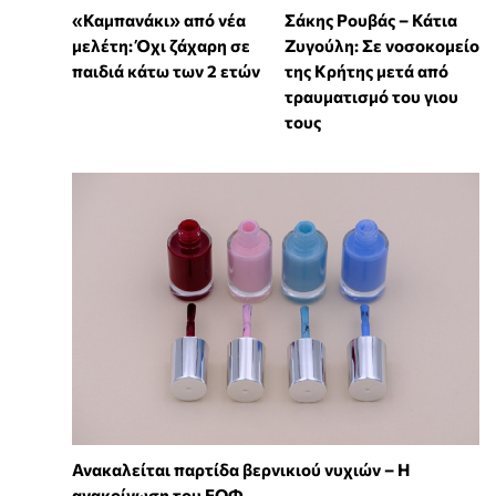
«Καμπανάκι» από νέα
Σάκης Ρουβάς – Κάτια
μελέτη: Όχι ζάχαρη σε
Ζυγούλη: Σε νοσοκομείο
παιδιά κάτω των 2 ετών
της Κρήτης μετά από
τραυματισμό του γιου
τους
Ανακαλείται παρτίδα βερνικιού νυχιών – Η
ανακοίνωση του ΕΟΦ