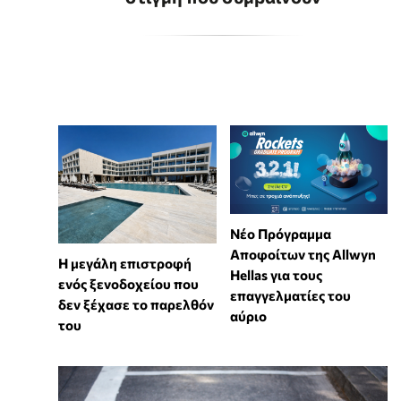
Νέο Πρόγραμμα
Αποφοίτων της Allwyn
Η μεγάλη επιστροφή
Hellas για τους
ενός ξενοδοχείου που
επαγγελματίες του
δεν ξέχασε το παρελθόν
αύριο
του