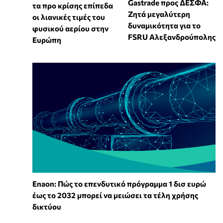
Gastrade προς ΔΕΣΦΑ:
τα προ κρίσης επίπεδα
Ζητά μεγαλύτερη
οι λιανικές τιμές του
δυναμικότητα για το
φυσικού αερίου στην
FSRU Αλεξανδρούπολης
Ευρώπη
Enaon: Πώς το επενδυτικό πρόγραμμα 1 δισ ευρώ
έως το 2032 μπορεί να μειώσει τα τέλη χρήσης
δικτύου