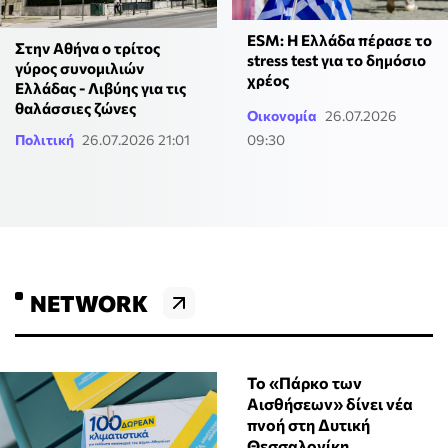
ESM: Η Ελλάδα πέρασε το
Στην Αθήνα ο τρίτος
stress test για το δημόσιο
γύρος συνομιλιών
χρέος
Ελλάδας - Λιβύης για τις
θαλάσσιες ζώνες
Οικονομία
26.07.2026
Πολιτική
26.07.2026 21:01
09:30
NETWORK
Το «Πάρκο των
Αισθήσεων» δίνει νέα
πνοή στη Δυτική
Θεσσαλονίκη