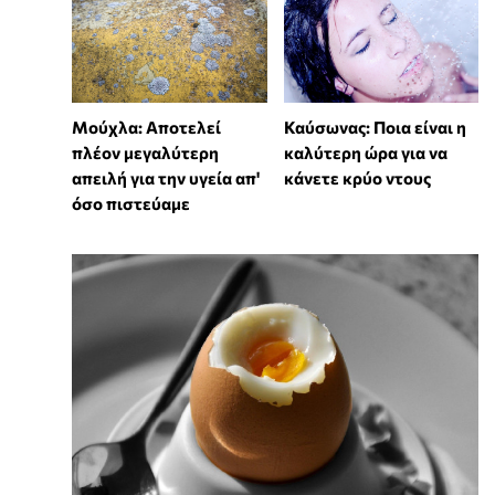
Μούχλα: Αποτελεί
Καύσωνας: Ποια είναι η
πλέον μεγαλύτερη
καλύτερη ώρα για να
απειλή για την υγεία απ'
κάνετε κρύο ντους
όσο πιστεύαμε