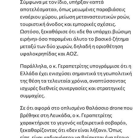
Σύμφωνα με τον ίδιο, υπήρξαν «απτά
αποτελέσματα», όπως μειωμένες παραβιάσεις
εναέριου χώρου, μείωση μεταναστευτικών ροών,
τουριστική άνοδος και εμπορικές σχέσεις.
Ωστόσο, ξεκαθάρισε ότι «δε θα υπάρχει βιώσιμη
ειρήνη» όσο παραμένει άλυτο το βασικό ζήτημα
μεταξύ των δύο χωρών, δηλαδή η οριοθέτηση
υφαλοκρηπίδας και ΑΟΖ.
Παράλληλα, ο κ. Γεραπετρίτης υπογράμμισε ότι η
Ελλάδα έχει ενισχύσει σημαντικά τη γεωπολιτική
της θέση τα τελευταία χρόνια, αναπτύσσοντας
ισχυρές διεθνείς συνεργασίες και στρατηγικές
συμμαχίες.
Σε ότι αφορά στο οπλισμένο θαλάσσιο drone που
βρέθηκε στη Λευκάδα, ο κ. Γεραπετρίτης
χαρακτήρισε το γεγονός «εξαιρετικά σοβαρό»,
ξεκαθαρίζοντας ότι «δεν είναι λήξαν». Όπως
είπε, είναι «αδιανόητο» να βρίσκεται ένα τέτοιο