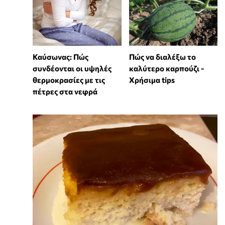
Καύσωνας: Πώς
Πώς να διαλέξω το
συνδέονται οι υψηλές
καλύτερο καρπούζι -
θερμοκρασίες με τις
Χρήσιμα tips
πέτρες στα νεφρά