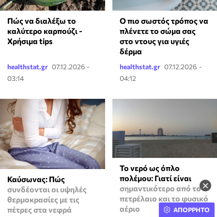
Πώς να διαλέξω το
Ο πιο σωστός τρόπος να
καλύτερο καρπούζι -
πλένετε το σώμα σας
Χρήσιμα tips
στο ντους για υγιές
δέρμα
healthstat.gr
07.12.2026 -
healthstat.gr
07.12.2026 -
03:14
04:12
Το νερό ως όπλο
πολέμου: Γιατί είναι
Καύσωνας: Πώς
×
σημαντικότερο από το
συνδέονται οι υψηλές
πετρέλαιο και το φυσικό
θερμοκρασίες με τις
αέριο
πέτρες στα νεφρά
ΑΠΟΡΡΗΤΟ