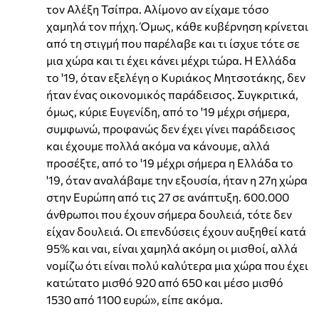
τον Αλέξη Τσίπρα. Αλίμονο αν είχαμε τόσο
χαμηλά τον πήχη. Όμως, κάθε κυβέρνηση κρίνεται
από τη στιγμή που παρέλαβε και τι ίσχυε τότε σε
μια χώρα και τι έχει κάνει μέχρι τώρα. Η Ελλάδα
το '19, όταν εξελέγη ο Κυριάκος Μητσοτάκης, δεν
ήταν ένας οικονομικός παράδεισος. Συγκριτικά,
όμως, κύριε Ευγενίδη, από το '19 μέχρι σήμερα,
συμφωνώ, προφανώς δεν έχει γίνει παράδεισος
και έχουμε πολλά ακόμα να κάνουμε, αλλά
προσέξτε, από το '19 μέχρι σήμερα η Ελλάδα το
'19, όταν αναλάβαμε την εξουσία, ήταν η 27η χώρα
στην Ευρώπη από τις 27 σε ανάπτυξη. 600.000
άνθρωποι που έχουν σήμερα δουλειά, τότε δεν
είχαν δουλειά. Οι επενδύσεις έχουν αυξηθεί κατά
95% και ναι, είναι χαμηλά ακόμη οι μισθοί, αλλά
νομίζω ότι είναι πολύ καλύτερα μια χώρα που έχει
κατώτατο μισθό 920 από 650 και μέσο μισθό
1530 από 1100 ευρώ», είπε ακόμα.