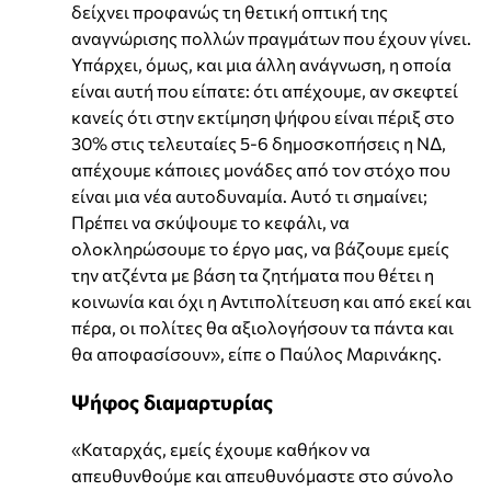
δείχνει προφανώς τη θετική οπτική της
αναγνώρισης πολλών πραγμάτων που έχουν γίνει.
Υπάρχει, όμως, και μια άλλη ανάγνωση, η οποία
είναι αυτή που είπατε: ότι απέχουμε, αν σκεφτεί
κανείς ότι στην εκτίμηση ψήφου είναι πέριξ στο
30% στις τελευταίες 5-6 δημοσκοπήσεις η ΝΔ,
απέχουμε κάποιες μονάδες από τον στόχο που
είναι μια νέα αυτοδυναμία. Αυτό τι σημαίνει;
Πρέπει να σκύψουμε το κεφάλι, να
ολοκληρώσουμε το έργο μας, να βάζουμε εμείς
την ατζέντα με βάση τα ζητήματα που θέτει η
κοινωνία και όχι η Αντιπολίτευση και από εκεί και
πέρα, οι πολίτες θα αξιολογήσουν τα πάντα και
θα αποφασίσουν», είπε ο Παύλος Μαρινάκης.
Ψήφος διαμαρτυρίας
«Καταρχάς, εμείς έχουμε καθήκον να
απευθυνθούμε και απευθυνόμαστε στο σύνολο