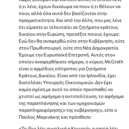
ό,τι λένε, έχουν δικαίωμα να πουν ό,τι θέλουν να
πουν, αλλά όλα αυτά δεν βασίζονται στην
πραγματικότητα. Και από την άλλη, που μας λένε
ότι είμαστε οι τελευταίοι σε ζητήματα κράτους
δικαίου στην Ευρώπη, προσέξτε ποιους έχουμε:
Εγώ δεν θα αναφερθώ ούτε στην Κυβέρνηση, ούτε
στον Πρωθυπουργό, ούτε στη Νέα Δημοκρατία.
Έχουμε την Ευρωπαϊκή Επιτροπή. Αυτός στον
οποίον αναφερθήκατε σήμερα, ο κύριος McGrath
είναι ο αρμόδιος επίτροπος για ζητήματα
Κράτους Δικαίου. Είναι από την Ιρλανδία, έχει
διατελέσει Υπουργός Οικονομικών. Δεν έχει
καμία σχέση με αυτό το οποίο προσπαθεί να
χτιστεί ως αφήγημα η αντιπολίτευση, το αφήγημα
της παραπλάνησης και των «μηχανισμών
παραπληροφόρησης» της κυβέρνησης», είπε ο
Παύλος Μαρινάκης και πρόσθεσε:
«Το ίδιο λέει συνολικά η Κομισιόν, η οποία λέει