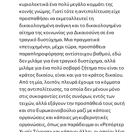
κυριολεκτικά ένα πολύ μεγάλο κομμάτι της
κοινής γνώμης. Γιατί τότε η αντιπολίτευση είχε
προσπαθήσει να εκμεταλλευτεί τη
δικαιολογημένη ανάγκη και το δικαιολογημένο
αίτημα της κοινωνίας για Δικαιοσύνη σε ένα
τραγικό δυστύχημα. Μια πραγματικά
«πετυχημένη», μέχρι τώρα, προσπάθεια
παραπληροφόρησης αντίστοιχου βαθμού, εδώ
δεν μιλάμε για ένα τραγικό δυστύχημα, αλλά
μιλάμε για ένα πολύ σοβαρό ζήτημα που είναι το
κράτος δικαίου, είναι και για το κράτος δικαίου.
Από τη μία, λοιπόν, πλευρά έχουμε τα κόμματα
της αντιπολίτευσης, τα οποία δεν μένουν μόνο
στις συκοφαντίες εντός συνόρων, εντός των
τειχών, αλλά εξάγουν την προσπάθειά τους αυτή
και στο Ευρωκοινοβούλιο μαζί με κάποιες
οργανώσεις και κάποιες μη κυβερνητικές
οργανώσεις, όπως για παράδειγμα οι «Ρεπόρτερ
Χωρίς Σύνορα» και κάποιοι άλλοι, οι οποίοι λένε