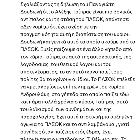
Σχολιάζοντας τη δήλωση του Παναγιώτη
Δουδωνή ότι ο Αλέξης Τσίπρας είναι πιο βολικός
αντίπαλος και τη στάση του ΠΑΣΟΚ, απάντησε:
«Δεν νομίζω ότι έχει σχέση με την
πραγματικότητα αυτή η διαπίστωση του κυρίου
Δουδωνή και γενικά αυτό το οποίο ακούμε από το
ΠΑΣΟΚ. Εμείς παίζουμε σε ένα άλλο γήπεδο από
τον κύριο Τσίπρα, σε αυτό της αυτοκριτικής, της
λογοδοσίας, του θετικού λόγου και του
αποτελέσματος, το αν αυτό ικανοποιεί τους
πολίτες θα το κρίνουν οι ίδιοι. Το ΠΑΣΟΚ επέλεξε
να «μετακομίσει», επί των ημερών του κυρίου
Ανδρουλάκη, στο γήπεδο στο οποίο παίζει εδώ
και πάρα πολλά χρόνια ο κύριος Τσίπρας, αυτό
του λαϊκισμού, των συνθημάτων και της
παροχολογίας. Έχει αυτή τη στιγμή μια αυξημένη
αγωνία το ΠΑΣΟΚ και το αντιλαμβάνομαι, γιατί
συνήθως όταν παίζεις εκτός έδρας, έχει
πλεονέκτημα ο γηπεδούχος. Τι θέλω να πω; Το