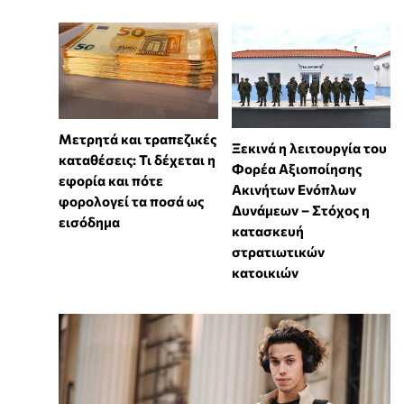
Μετρητά και τραπεζικές
Ξεκινά η λειτουργία του
καταθέσεις: Τι δέχεται η
Φορέα Αξιοποίησης
εφορία και πότε
Ακινήτων Ενόπλων
φορολογεί τα ποσά ως
Δυνάμεων – Στόχος η
εισόδημα
κατασκευή
στρατιωτικών
κατοικιών