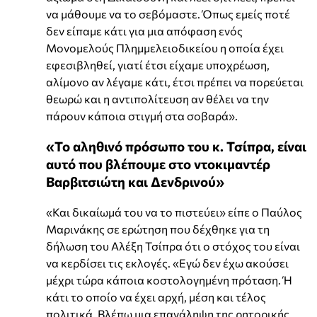
να μάθουμε να το σεβόμαστε. Όπως εμείς ποτέ
δεν είπαμε κάτι για μια απόφαση ενός
Μονομελούς Πλημμελειοδικείου η οποία έχει
εφεσιβληθεί, γιατί έτσι είχαμε υποχρέωση,
αλίμονο αν λέγαμε κάτι, έτσι πρέπει να πορεύεται
θεωρώ και η αντιπολίτευση αν θέλει να την
πάρουν κάποια στιγμή στα σοβαρά».
«Το αληθινό πρόσωπο του κ. Τσίπρα, είναι
αυτό που βλέπουμε στο ντοκιμαντέρ
Βαρβιτσιώτη και Δενδρινού»
«Και δικαίωμά του να το πιστεύει» είπε ο Παύλος
Μαρινάκης σε ερώτηση που δέχθηκε για τη
δήλωση του Αλέξη Τσίπρα ότι ο στόχος του είναι
να κερδίσει τις εκλογές. «Εγώ δεν έχω ακούσει
μέχρι τώρα κάποια κοστολογημένη πρόταση. Ή
κάτι το οποίο να έχει αρχή, μέση και τέλος
πολιτικά. Βλέπω μια επανάληψη της ρητορικής