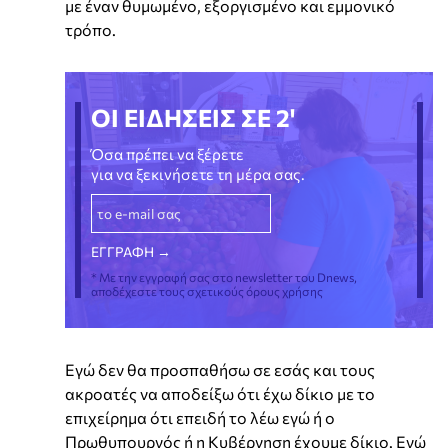
με έναν θυμωμένο, εξοργισμένο και εμμονικό
τρόπο.
ΟΙ ΕΙΔΗΣΕΙΣ ΣΕ 2'
Όσα πρέπει να ξέρετε
για να ξεκινήσετε τη μέρα σας.
* Με την εγγραφή σας στο newsletter του Dnews,
αποδέχεστε τους σχετικούς όρους χρήσης
Εγώ δεν θα προσπαθήσω σε εσάς και τους
ακροατές να αποδείξω ότι έχω δίκιο με το
επιχείρημα ότι επειδή το λέω εγώ ή ο
Πρωθυπουργός ή η Κυβέρνηση έχουμε δίκιο. Εγώ