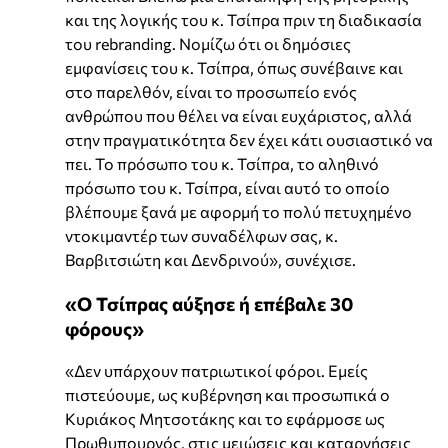
και της λογικής του κ. Τσίπρα πριν τη διαδικασία
του rebranding. Νομίζω ότι οι δημόσιες
εμφανίσεις του κ. Τσίπρα, όπως συνέβαινε και
στο παρελθόν, είναι το προσωπείο ενός
ανθρώπου που θέλει να είναι ευχάριστος, αλλά
στην πραγματικότητα δεν έχει κάτι ουσιαστικό να
πει. Το πρόσωπο του κ. Τσίπρα, το αληθινό
πρόσωπο του κ. Τσίπρα, είναι αυτό το οποίο
βλέπουμε ξανά με αφορμή το πολύ πετυχημένο
ντοκιμαντέρ των συναδέλφων σας, κ.
Βαρβιτσιώτη και Δενδρινού», συνέχισε.
«Ο Τσίπρας αύξησε ή επέβαλε 30
φόρους»
«Δεν υπάρχουν πατριωτικοί φόροι. Εμείς
πιστεύουμε, ως κυβέρνηση και προσωπικά ο
Κυριάκος Μητσοτάκης και το εφάρμοσε ως
Πρωθυπουργός, στις μειώσεις και καταργήσεις