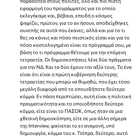
παραδοτέα στους πολίτες, όλο και πιο πιστή
εφαρμογή του προγράμματος για το οποίο
εκλεγήκαμε και, βέβαια, επειδή ο κόσμος
ψηφίζει, πρώτον, για το αν ήσουν, αποδείχθηκες
συνεπής σε αυτά που έκανες, αλλά και για το τι
θες να κάνεις και πόσο πειστικός είσαι και για το
πόσο κοστολογημένο είναι το πρόγραμμά σου, με
βάση το τι πρόγραμμα θέτουμε για την επόμενη
τετραετία. Οι δημοσκοπήσεις λένε δύο πράγματα
για την ΝΔ. Και τα δύο έχουν την αξία τους. Το ένα
είναι ότι είναι η πρώτη κυβέρνηση δεύτερης
τετραετίας που μπορώ να θυμηθώ, που έχει τόσο
μεγάλη διαφορά από το οποιοδήποτε δεύτερο
κόμμα. Εν πάση περιπτώσει, αυτή είναι η πολιτική
πραγματικότητα και το οποιοδήποτε δεύτερο
κόμμα, είτε είναι το ΠΑΣΟΚ, όπως ήταν σε μια
χθεσινή δημοσκόπηση, είτε σε μια άλλη σήμερα
της Interview, φαίνεται το εν αναμονή, υπό
δημιουργία, κόμμα του κ. Τσίπρα, δεύτερο, αυτό