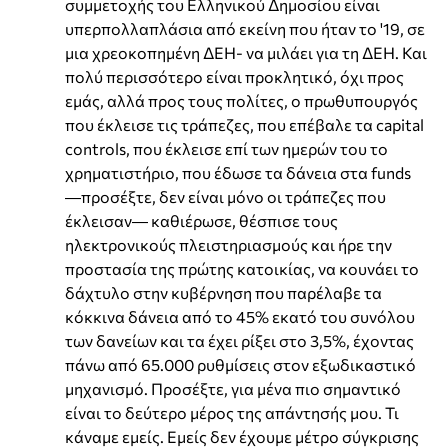
συμμετοχής του Ελληνικού Δημοσίου είναι
υπερπολλαπλάσια από εκείνη που ήταν το '19, σε
μια χρεοκοπημένη ΔΕΗ- να μιλάει για τη ΔΕΗ. Και
πολύ περισσότερο είναι προκλητικό, όχι προς
εμάς, αλλά προς τους πολίτες, ο πρωθυπουργός
που έκλεισε τις τράπεζες, που επέβαλε τα capital
controls, που έκλεισε επί των ημερών του το
χρηματιστήριο, που έδωσε τα δάνεια στα funds
―προσέξτε, δεν είναι μόνο οι τράπεζες που
έκλεισαν― καθιέρωσε, θέσπισε τους
ηλεκτρονικούς πλειστηριασμούς και ήρε την
προστασία της πρώτης κατοικίας, να κουνάει το
δάχτυλο στην κυβέρνηση που παρέλαβε τα
κόκκινα δάνεια από το 45% εκατό του συνόλου
των δανείων και τα έχει ρίξει στο 3,5%, έχοντας
πάνω από 65.000 ρυθμίσεις στον εξωδικαστικό
μηχανισμό. Προσέξτε, για μένα πιο σημαντικό
είναι το δεύτερο μέρος της απάντησής μου. Τι
κάναμε εμείς. Εμείς δεν έχουμε μέτρο σύγκρισης