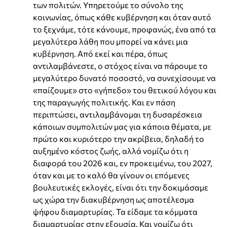
των πολιτών. Υπηρετούμε το σύνολο της
κοινωνίας, όπως κάθε κυβέρνηση και όταν αυτό
το ξεχνάμε, τότε κάνουμε, προφανώς, ένα από τα
μεγαλύτερα λάθη που μπορεί να κάνει μια
κυβέρνηση. Από εκεί και πέρα, όπως
αντιλαμβάνεστε, ο στόχος είναι να πάρουμε το
μεγαλύτερο δυνατό ποσοστό, να συνεχίσουμε να
«παίζουμε» στο «γήπεδο» του θετικού λόγου και
της παραγωγής πολιτικής. Και εν πάση
περιπτώσει, αντιλαμβάνομαι τη δυσαρέσκεια
κάποιων συμπολιτών μας για κάποια θέματα, με
πρώτο και κυριότερο την ακρίβεια, δηλαδή το
αυξημένο κόστος ζωής, αλλά νομίζω ότι η
διαφορά του 2026 και, εν προκειμένω, του 2027,
όταν και με το καλό θα γίνουν οι επόμενες
βουλευτικές εκλογές, είναι ότι την δοκιμάσαμε
ως χώρα την διακυβέρνηση ως αποτέλεσμα
ψήφου διαμαρτυρίας. Τα είδαμε τα κόμματα
διαμαρτυρίας στην εξουσία. Και νομίζω ότι