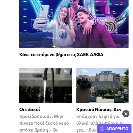
Κάνε το επόμενο βήμα στις ΣΑΕΚ ΑΛΦΑ
Οι ειδικοί
Κρατικό Νίκαιας: Δεν
×
προειδοποιούν: Μην
υπάρχουν λεφτά για
πίνετε ποτέ ζεστό νερό
υλικά, αλλά υπάρχουν
ΑΠΟΡΡΗΤΟ
από τη βρύση – Οι
για... ιδιώτες