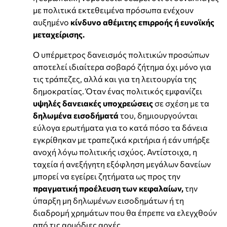
με πολιτικά εκτεθειμένα πρόσωπα ενέχουν
αυξημένο
κίνδυνο αθέμιτης επιρροής ή ευνοϊκής
μεταχείρισης.
Ο υπέρμετρος δανεισμός πολιτικών προσώπων
αποτελεί ιδιαίτερα σοβαρό ζήτημα όχι μόνο για
τις τράπεζες, αλλά και για τη λειτουργία της
δημοκρατίας. Όταν ένας πολιτικός εμφανίζει
υψηλές δανειακές υποχρεώσεις
σε σχέση με τα
δηλωμένα εισοδήματά
του, δημιουργούνται
εύλογα ερωτήματα για το κατά πόσο τα δάνεια
εγκρίθηκαν με τραπεζικά κριτήρια ή εάν υπήρξε
ανοχή λόγω πολιτικής ισχύος. Αντίστοιχα, η
ταχεία ή ανεξήγητη εξόφληση μεγάλων δανείων
μπορεί να εγείρει ζητήματα ως προς την
πραγματική προέλευση των κεφαλαίων,
την
ύπαρξη μη δηλωμένων εισοδημάτων ή τη
διαδρομή χρημάτων που θα έπρεπε να ελεγχθούν
από τις αρμόδιες αρχές.