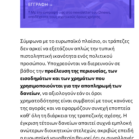
* Με την εγγραφή σας στο newsletter του Dnews,
αποδέχεστε τους σχετικούς όρους χρήσης
Σύμφωνα με το ευρωπαϊκό πλαίσιο, οι τράπεζες
δεν αρκεί να εξετάζουν απλώς την τυπική
πιστοληπτική ικανότητα ενός πολιτικού
προσώπου. Υποχρεούνται να διερευνούν σε
βάθος την
προέλευση της περιουσίας, των
εισοδημάτων και των χρημάτων που
χρησιμοποιούνται για την αποπληρωμή των
δανείων
, να αξιολογούν εάν οι όροι
χρηματοδότησης είναι συμβατοί με τους κανόνες
της αγοράς και να εφαρμόζουν συνεχή εποπτεία
καθ’ όλη τη διάρκεια της τραπεζικής σχέσης. Η
έγκριση τέτοιων δανείων απαιτεί συχνά εμπλοκή
ανώτερων διοικητικών στελεχών, ακριβώς επειδή
η ευρωπαϊκή νομοθεσία θεωρεί ότι οι συναλλαγές