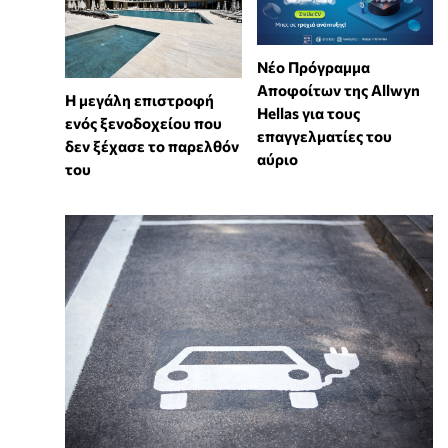
Νέο Πρόγραμμα
Αποφοίτων της Allwyn
Η μεγάλη επιστροφή
Hellas για τους
ενός ξενοδοχείου που
επαγγελματίες του
δεν ξέχασε το παρελθόν
αύριο
του