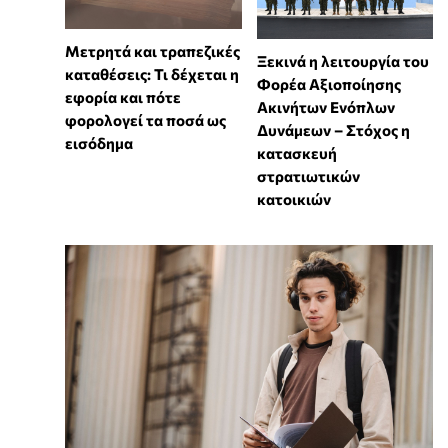
Μετρητά και τραπεζικές
Ξεκινά η λειτουργία του
καταθέσεις: Τι δέχεται η
Φορέα Αξιοποίησης
εφορία και πότε
Ακινήτων Ενόπλων
φορολογεί τα ποσά ως
Δυνάμεων – Στόχος η
εισόδημα
κατασκευή
στρατιωτικών
κατοικιών