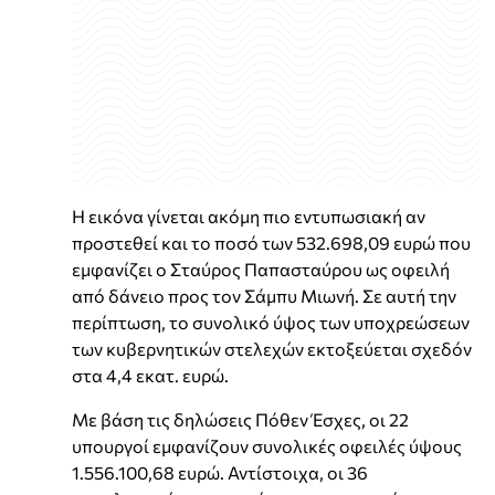
Η εικόνα γίνεται ακόμη πιο εντυπωσιακή αν
προστεθεί και το ποσό των 532.698,09 ευρώ που
εμφανίζει ο Σταύρος Παπασταύρου ως οφειλή
από δάνειο προς τον Σάμπυ Μιωνή. Σε αυτή την
περίπτωση, το συνολικό ύψος των υποχρεώσεων
των κυβερνητικών στελεχών εκτοξεύεται σχεδόν
στα 4,4 εκατ. ευρώ.
Με βάση τις δηλώσεις Πόθεν Έσχες, οι 22
υπουργοί εμφανίζουν συνολικές οφειλές ύψους
1.556.100,68 ευρώ. Αντίστοιχα, οι 36