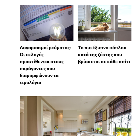
Λογαριασμοί ρεύματος:
To πιο έξυπνο «όπλο»
Οι εκλογές
κατά της ζέστης που
προστίθενται στους
βρίσκεται σε κάθε σπίτι
παράγοντες που
διαμορφώνουν τα
τιμολόγια