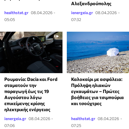
Αλεξανδρούπολης
healthstat.gr
08.04.2026 -
ienergeia.gr
08.04.2026 -
05:05
07:32
Ρουμανία: Dacia και⁠ Ford
Καλοκαίρι με ασφάλεια:
σταματούν την
Πρόληψη ηλιακών
παραγωγή έως τις 19
εγκαυμάτων – Πρώτες
Αυγούστου λόγω
βοήθειες για τσιμπούρια
επικείμενης κρίσης
και τσούχτρες
ηλεκτρικής ενέργειας
ienergeia.gr
08.04.2026 -
healthstat.gr
08.04.2026 -
07:06
07:25