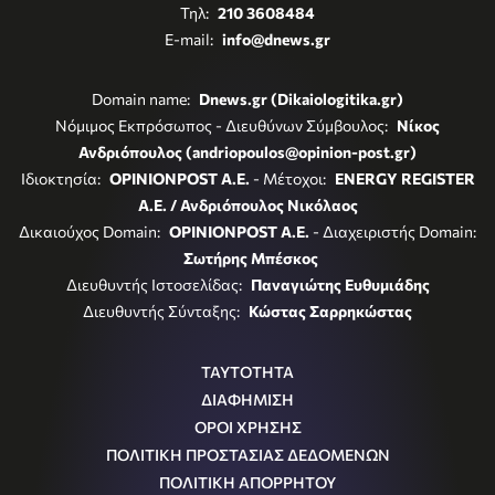
Τηλ:
210 3608484
E-mail:
info@dnews.gr
Domain name:
Dnews.gr (Dikaiologitika.gr)
Νόμιμος Εκπρόσωπος - Διευθύνων Σύμβουλος:
Νίκος
Ανδριόπουλος (andriopoulos@opinion-post.gr)
Ιδιοκτησία:
OPINIONPOST A.E.
- Μέτοχοι:
ENERGY REGISTER
Α.Ε. / Ανδριόπουλος Νικόλαος
Δικαιούχος Domain:
OPINIONPOST A.E.
- Διαχειριστής Domain:
Σωτήρης Μπέσκος
Διευθυντής Ιστοσελίδας:
Παναγιώτης Ευθυμιάδης
Διευθυντής Σύνταξης:
Κώστας Σαρρηκώστας
ΤΑΥΤΟΤΗΤΑ
ΔΙΑΦΗΜΙΣΗ
ΟΡΟΙ ΧΡΗΣΗΣ
ΠΟΛΙΤΙΚΗ ΠΡΟΣΤΑΣΙΑΣ ΔΕΔΟΜΕΝΩΝ
ΠΟΛΙΤΙΚΗ ΑΠΟΡΡΗΤΟΥ