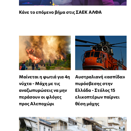
Κάνε το επόμενο βήμα στις ΣΑΕΚ ΑΛΦΑ
Μαίνεται η φωτιά για 4η
Αυστραλιανή «ασπίδα»
νύχτα - Μάχη με τις
πυρόσβεσης στην
αναζωπυρώσεις να μην
Ελλάδα - Στόλος 15
περάσουν οι φλόγες
ελικοπτέρων παίρνει
προς Αλεποχώρι
θέση μάχης