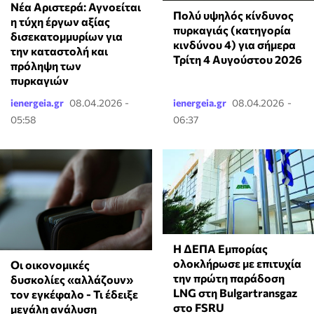
Νέα Αριστερά: Αγνοείται
Πολύ υψηλός κίνδυνος
η τύχη έργων αξίας
πυρκαγιάς (κατηγορία
δισεκατομμυρίων για
κινδύνου 4) για σήμερα
την καταστολή και
Τρίτη 4 Αυγούστου 2026
πρόληψη των
πυρκαγιών
ienergeia.gr
08.04.2026 -
ienergeia.gr
08.04.2026 -
05:58
06:37
Η ΔΕΠΑ Εμπορίας
ολοκλήρωσε με επιτυχία
Οι οικονομικές
την πρώτη παράδοση
δυσκολίες «αλλάζουν»
LNG στη Bulgartransgaz
τον εγκέφαλο - Τι έδειξε
στο FSRU
μεγάλη ανάλυση