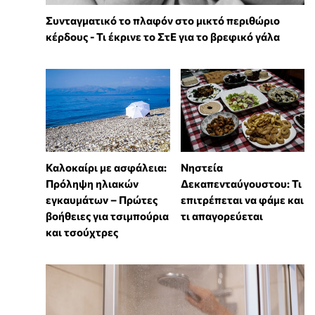
Συνταγματικό το πλαφόν στο μικτό περιθώριο
κέρδους - Τι έκρινε το ΣτΕ για το βρεφικό γάλα
Καλοκαίρι με ασφάλεια:
Νηστεία
Πρόληψη ηλιακών
Δεκαπενταύγουστου: Τι
εγκαυμάτων – Πρώτες
επιτρέπεται να φάμε και
βοήθειες για τσιμπούρια
τι απαγορεύεται
και τσούχτρες