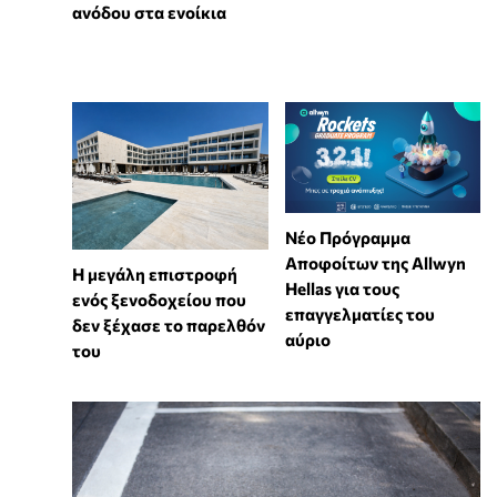
ανόδου στα ενοίκια
Νέο Πρόγραμμα
Αποφοίτων της Allwyn
Η μεγάλη επιστροφή
Hellas για τους
ενός ξενοδοχείου που
επαγγελματίες του
δεν ξέχασε το παρελθόν
αύριο
του