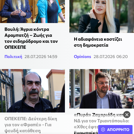
Βουλή: Άγρια κόντρα
Αραμπατζή – Ζωής για
Η αδιαφάνεια κοστίζει
τον σιδηρόδρομο και τον
στη δημοκρατία
ΟΠΕΚΕΠΕ
Πολιτική
28.07.2026 14:59
Opinions
28.07.2026 06:20
×
«Πυρά» Ζαχαριάδη κατά
ΟΠΕΚΕΠΕ: Δεύτερη δίκη
ΝΔ για τον Τριαντόπουλο:
για τον «Φραπέ» - Για
«Χθες έφταιγε η
ΑΠΟΡΡΗΤΟ
ψευδή κατάθεση
Ευρωπαϊκή Εισαγγελία,