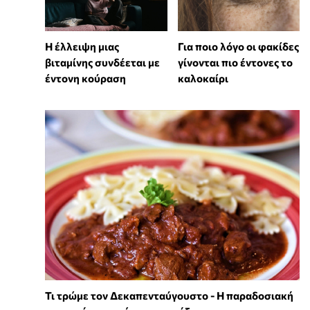
⁠Η έλλειψη μιας
Για ποιο λόγο οι φακίδες
βιταμίνης συνδέεται με
γίνονται πιο έντονες το
έντονη κούραση
καλοκαίρι
Τι τρώμε τον Δεκαπενταύγουστο - Η παραδοσιακή