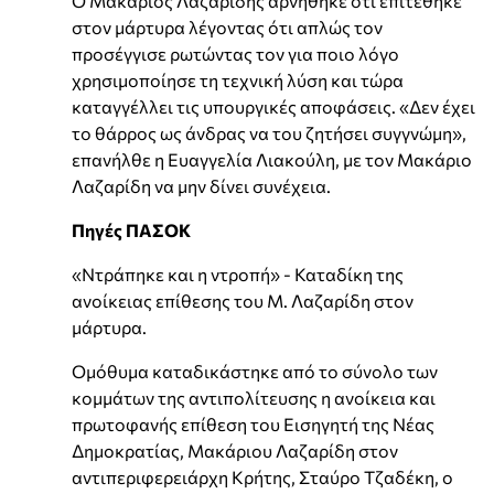
Ο Μακάριος Λαζαρίδης αρνήθηκε ότι επιτέθηκε
στον μάρτυρα λέγοντας ότι απλώς τον
προσέγγισε ρωτώντας τον για ποιο λόγο
χρησιμοποίησε τη τεχνική λύση και τώρα
καταγγέλλει τις υπουργικές αποφάσεις. «Δεν έχει
το θάρρος ως άνδρας να του ζητήσει συγγνώμη»,
επανήλθε η Ευαγγελία Λιακούλη, με τον Μακάριο
Λαζαρίδη να μην δίνει συνέχεια.
Πηγές ΠΑΣΟΚ
«Nτράπηκε και η ντροπή» - Καταδίκη της
ανοίκειας επίθεσης του Μ. Λαζαρίδη στον
μάρτυρα.
Ομόθυμα καταδικάστηκε από το σύνολο των
κομμάτων της αντιπολίτευσης η ανοίκεια και
πρωτοφανής επίθεση του Εισηγητή της Νέας
Δημοκρατίας, Μακάριου Λαζαρίδη στον
αντιπεριφερειάρχη Κρήτης, Σταύρο Τζαδέκη, ο