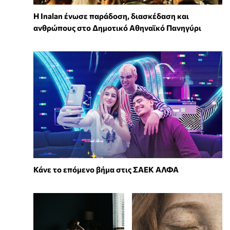
Η Inalan ένωσε παράδοση, διασκέδαση και
ανθρώπους στο Δημοτικό Αθηναϊκό Πανηγύρι
Κάνε το επόμενο βήμα στις ΣΑΕΚ ΑΛΦΑ