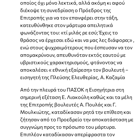
οποίος όχι μόνο λεκτικά, αλλά ακόμη κι αφού
διέκοψε τη συνεδρίαση ο Πρόεδρος της
Επιτροπής για να τον επανφέρει στην τάξη,
κατευθύνθηκε στον μάρτυρα απειλητικά
φωνάζοντας του: «τί μιλάς ρε εσύ; Έχεις το
θράσος να έρχεσαι εδώ και να μας λες διάφορα;» ,
ενώ στους ψυχραιμότερους που έσπευσαν να τον
απομακρύνουν, απευθυνόταν εκτός εαυτού με
υβριστικούς χαρακτηρισμούς, φτάνοντας να
αποκαλέσει « εθνική εξαίρεση» τον βουλευτή –
εισηγητή της Πλεύσης Ελευθερίας, Α. Καζαμία
Από την πλευρά του ΠΑΣΟΚ η Εισηγήτρια στη
σημερινή εξέταση Ε. Λιακούλη καθώς και τα μέλη
της Επιτροπής βουλευτές Α. Πουλάς και Γ.
Μουλκιώτης, καταδίκασαν ρητά την επίθεση και
ζήτησαν από το Προεδρείο την αποκατάσταση με
συγγνώμη προς το πρόσωπο του μάρτυρα.
Επιπλέον καταδίκασαν απερίφραστα τον