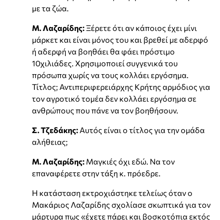
με τα ζώα.
Μ. Λαζαρίδης:
Ξέρετε ότι αν κάποιος έχει μίνι
μάρκετ και είναι μόνος του και βρεθεί με αδερφό
ή αδερφή να βοηθάει θα φάει πρόστιμο
10χιλιάδες. Χρησιμοποιεί συγγενικά του
πρόσωπα χωρίς να τους κολλάει εργόσημα.
Τίτλος; Αντιπεριφερειάρχης Κρήτης αρμόδιος για
τον αγροτικό τομέα δεν κολλάει εργόσημα σε
ανθρώπους που πάνε να τον βοηθήσουν.
Σ. Τζεδάκης:
Αυτός είναι ο τίτλος για την ομάδα
αλήθειας;
Μ. Λαζαρίδης:
Μαγκιές όχι εδώ. Να τον
επαναφέρετε στην τάξη κ. πρόεδρε.
Η κατάσταση εκτροχιάστηκε τελείως όταν ο
Μακάριος Λαζαρίδης σχολίασε σκωπτικά για τον
μάρτυρα πως «έχετε πάρει και βοσκοτόπια εκτός