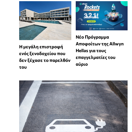
Νέο Πρόγραμμα
Αποφοίτων της Allwyn
Η μεγάλη επιστροφή
Hellas για τους
ενός ξενοδοχείου που
επαγγελματίες του
δεν ξέχασε το παρελθόν
αύριο
του