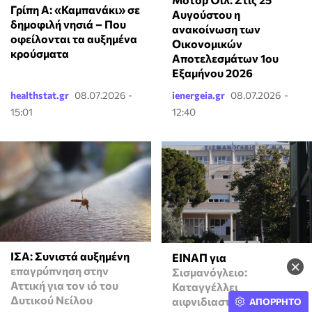
Γρίπη Α: «Καμπανάκι» σε
Αυγούστου η
δημοφιλή νησιά – Που
ανακοίνωση των
οφείλονται τα αυξημένα
Οικονομικών
κρούσματα
Αποτελεσμάτων 1ου
Εξαμήνου 2026
healthstat.gr
08.07.2026 -
ienergeia.gr
08.07.2026 -
15:01
12:40
ΙΣΑ: Συνιστά αυξημένη
ΕΙΝΑΠ για
×
επαγρύπνηση στην
Σισμανόγλειο:
Αττική για τον ιό του
Καταγγέλλει
Δυτικού Νείλου
αιφνιδιαστική αλλαγή
ΑΠΟΡΡΗΤΟ