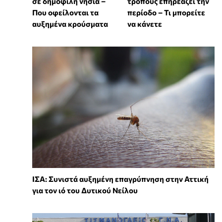
σε δημοφιλή νησιά –
τρόπους επηρεάζει την
Που οφείλονται τα
περίοδο – Τι μπορείτε
αυξημένα κρούσματα
να κάνετε
ΙΣΑ: Συνιστά αυξημένη επαγρύπνηση στην Αττική
για τον ιό του Δυτικού Νείλου