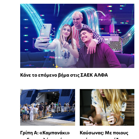
Κάνε το επόμενο βήμα στις ΣΑΕΚ ΑΛΦΑ
Γρίπη Α: «Καμπανάκι»
Καύσωνας: Με ποιους