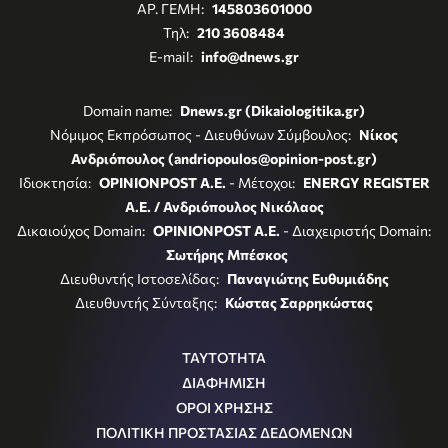
ΑΡ. ΓΕΜΗ:
145803601000
Τηλ:
210 3608484
E-mail:
info@dnews.gr
Domain name:
Dnews.gr (Dikaiologitika.gr)
Νόμιμος Εκπρόσωπος - Διευθύνων Σύμβουλος:
Νίκος
Ανδριόπουλος (andriopoulos@opinion-post.gr)
Ιδιοκτησία:
OPINIONPOST A.E.
- Μέτοχοι:
ENERGY REGISTER
Α.Ε. / Ανδριόπουλος Νικόλαος
Δικαιούχος Domain:
OPINIONPOST A.E.
- Διαχειριστής Domain:
Σωτήρης Μπέσκος
Διευθυντής Ιστοσελίδας:
Παναγιώτης Ευθυμιάδης
Διευθυντής Σύνταξης:
Κώστας Σαρρηκώστας
ΤΑΥΤΟΤΗΤΑ
ΔΙΑΦΗΜΙΣΗ
ΟΡΟΙ ΧΡΗΣΗΣ
ΠΟΛΙΤΙΚΗ ΠΡΟΣΤΑΣΙΑΣ ΔΕΔΟΜΕΝΩΝ