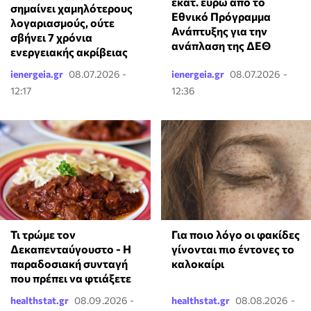
εκατ. ευρώ από το
σημαίνει χαμηλότερους
Εθνικό Πρόγραμμα
λογαριασμούς, ούτε
Ανάπτυξης για την
σβήνει 7 χρόνια
ανάπλαση της ΔΕΘ
ενεργειακής ακρίβειας
ienergeia.gr
08.07.2026 -
ienergeia.gr
08.07.2026 -
12:17
12:36
Τι τρώμε τον
Για ποιο λόγο οι φακίδες
Δεκαπενταύγουστο - Η
γίνονται πιο έντονες το
παραδοσιακή συνταγή
καλοκαίρι
που πρέπει να φτιάξετε
healthstat.gr
08.09.2026 -
healthstat.gr
08.08.2026 -