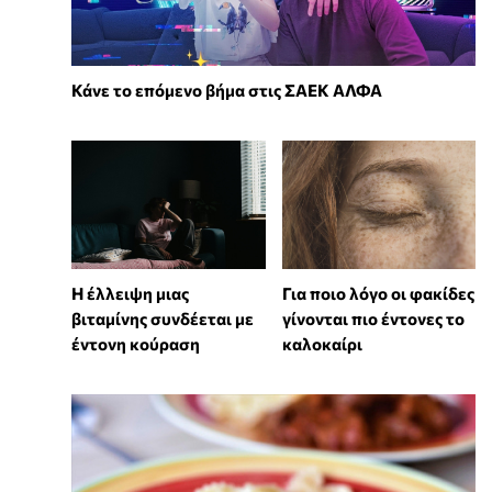
Κάνε το επόμενο βήμα στις ΣΑΕΚ ΑΛΦΑ
⁠Η έλλειψη μιας
Για ποιο λόγο οι φακίδες
βιταμίνης συνδέεται με
γίνονται πιο έντονες το
έντονη κούραση
καλοκαίρι